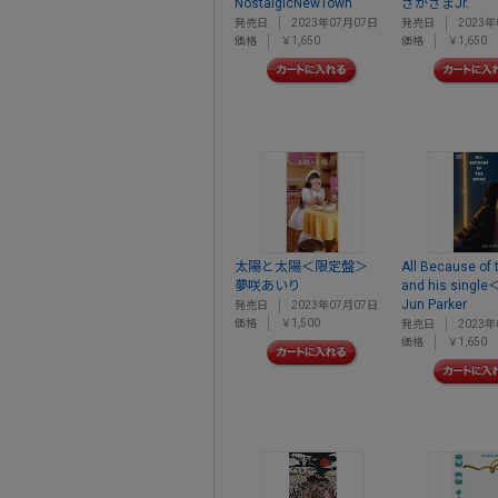
NostalgicNewTown
さかさまJr.
発売日
2023年07月07日
発売日
2023年
価格
￥1,650
価格
￥1,650
太陽と太陽＜限定盤＞
All Because of 
夢咲あいり
and his sin
Jun Parker
発売日
2023年07月07日
価格
￥1,500
発売日
2023年
価格
￥1,650