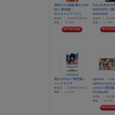
運命の人/楽園/眠るなBA
EVIL BLACK DIS
BE＜限定盤＞
EMASTER)＜
なんちゃらアイドル
MASONNA
発売日
2023年07月07日
発売日
2023年
価格
￥1,320
価格
￥1,980
君は1000%＜限定盤＞
ageless ・ c/w 
ハレトキドキ
awberry toast 
cover)＜限定盤
発売日
2023年07月07日
OCHA∞ME
価格
￥1,320
発売日
2023年
価格
￥1,650