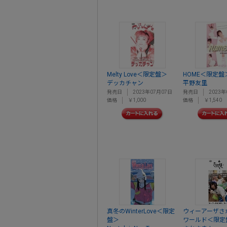
Melty Love＜限定盤＞
HOME＜限定盤
デッカチャン
平野友里
発売日
2023年07月07日
発売日
2023年
価格
￥1,000
価格
￥1,540
真冬のWinterLove＜限定
ウィーアーザさか
盤＞
ワールド＜限定