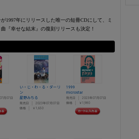
が1997年にリリースした唯一の短冊CDにして、ミ
ト曲『幸せな結末』の復刻リリースも決定！
い・じ・わ・る・ダーリ
1999
ン
microstar
星野みちる
07月07日
発売日
2023年07月07日
価格
￥1,980
発売日
2023年07月07日
価格
￥1,650