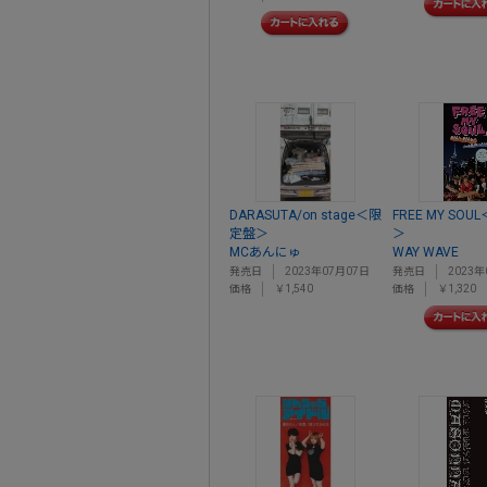
DARASUTA/on stage＜限
FREE MY SO
定盤＞
＞
MCあんにゅ
WAY WAVE
発売日
2023年07月07日
発売日
2023年
価格
￥1,540
価格
￥1,320