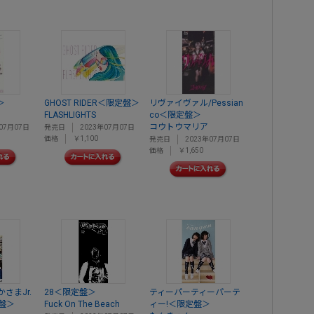
＞
GHOST RIDER＜限定盤＞
リヴァイヴァル/Pessian
FLASHLIGHTS
co＜限定盤＞
コウトウマリア
07月07日
発売日
2023年07月07日
価格
￥1,100
発売日
2023年07月07日
価格
￥1,650
さまJr.
28＜限定盤＞
ティーパーティーパーテ
盤＞
Fuck On The Beach
ィー!＜限定盤＞