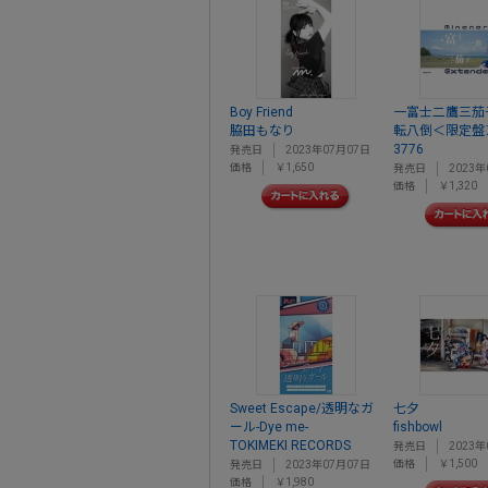
Boy Friend
一富士二鷹三茄子 
脇田もなり
転八倒＜限定盤
3776
発売日
2023年07月07日
価格
￥1,650
発売日
2023年
価格
￥1,320
Sweet Escape/透明なガ
七夕
ール-Dye me-
fishbowl
TOKIMEKI RECORDS
発売日
2023年
価格
￥1,500
発売日
2023年07月07日
価格
￥1,980