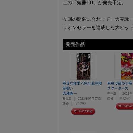
上の「短冊CD」が発売予定。
今回の開催に合わせて、大滝詠一
リオンセラーを達成した大ヒッ
発売作品
幸せな結末＜完全生産限
東京は夜の七時
定盤＞
スクーターズ
大瀧詠一
発売日
2023年
価格
￥1,650
発売日
2023年07月07日
価格
￥1,300