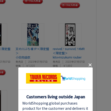
UL＜限定盤
天の川ぶち壊す!＜限定盤
reviveE ! survvivE ! KMR
＞
＜限定盤＞
小日向由衣
kito-mizukumi rouber
07月07日
発売日
2023年07月07日
発売日
2023年07月07日
価格
￥1,320
価格
￥1,650