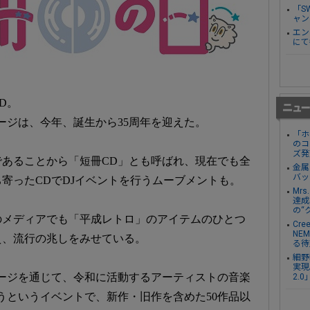
「S
ャン
エン
にて
D。
ージは、今年、誕生から35周年を迎えた。
「ホ
のコ
ズ発
あることから「短冊CD」とも呼ばれ、現在でも全
金属
バッ
寄ったCDでDJイベントを行うムーブメントも。
Mr
達成し
の“
のメディアでも「平成レトロ」のアイテムのひとつ
Cre
NE
え、流行の兆しをみせている。
る待
細野
実現。
ージを通じて、令和に活動するアーティストの音楽
2.
うというイベントで、新作・旧作を含めた50作品以