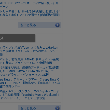
WITCH ON! タワレコ オーディオ祭～夏～」キ
ペーン
トリー不要！8/18～8/26の火曜と水曜はレジ
もれなくdポイント10倍還元！(店舗限定開催)
もっと見る
ロライブ」所属VTuber さくらみことGakken
ラボ参考書「さくらみこでもわかる」シリー
売
バット、初写真集「40×40 ドキュメント金属
ト」発売。プライベートに144時間密着
s. GREEN APPLE、最優秀アーティスト賞2連覇
た「MUSIC AWARDS JAPAN 2026」で
クスシキ”ライヴ・パフォーマンス公開
epy Nuts、アリーナ・ツアー「Creepy Nuts O
MAN TOUR 2027」開催決定。約1年半ぶりとな
望の国内ツアー
晴臣×パペットスンスン、スペシャル・コラボ
8月23日開催「YouTube Music Weekend 1
0」にヘッドライナーとして出演決定
もっと見る