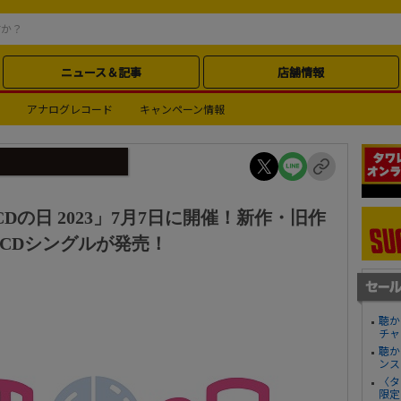
ニュース＆記事
店舗情報
アナログレコード
キャンペーン情報
Dの日 2023」7月7日に開催！新作・旧作
mCDシングルが発売！
聴か
チャ
聴か
ンス
〈タ
限定