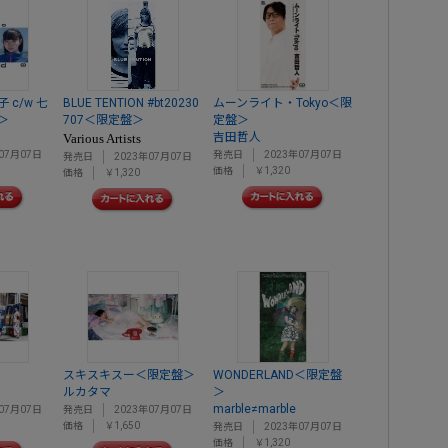
c/w 七
BLUE TENTION #bt20230
ムーンライト・Tokyo＜限
＞
707＜限定盤＞
定盤＞
吉田哲人
Various Artists
07月07日
発売日
2023年07月07日
発売日
2023年07月07日
価格
￥1,320
価格
￥1,320
スキスキスー＜限定盤＞
WONDERLAND＜限定盤
ルカタマ
＞
marble≠marble
07月07日
発売日
2023年07月07日
価格
￥1,650
発売日
2023年07月07日
価格
￥1,320