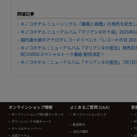
関連記事
キノコホテル ニューシングル『薔薇と硝煙』の発売を記念
キノコホテル ニューアルバム『マリアンヌの十戒』2025年6
国内最大級のアナログレコードイベント「レコードの日 2023
キノコホテル｜ニューアルバム『マリアンヌの密会』発売記念 
RECORDSスペシャルトーク番組 配信決定！
キノコホテル｜ニューアルバム『マリアンヌの密会』7月7日
オンラインショップ情報
よくあるご質問 (Q&A)
音
オンラインショップ売れ筋ランキング
オンラインショッピング
ニ
タワーレコード全店チャート
N
配送単位
セール＆キャンペーン
T
注文の確認
注目アイテム
b