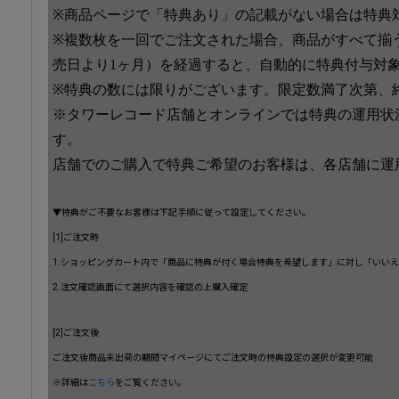
※商品ページで「特典あり」の記載がない場合は特典
※複数枚を一回でご注文された場合、商品がすべて揃
売日より1ヶ月）を経過すると、自動的に特典付与対
※特典の数には限りがございます。限定数満了次第、
※タワーレコード店舗とオンラインでは特典の運用状
す。
店舗でのご購入で特典ご希望のお客様は、各店舗に運
▼特典がご不要なお客様は下記手順に従って設定してください。
[1]ご注文時
1.ショッピングカート内で「商品に特典が付く場合特典を希望します」に対し「いい
2.注文確認画面にて選択内容を確認の上購入確定
[2]ご注文後
ご注文後商品未出荷の期間マイページにてご注文時の特典設定の選択が変更可能
※詳細は
こちら
をご覧ください。