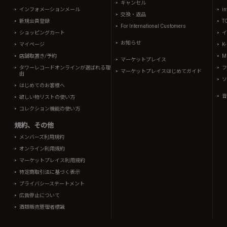
キャンセル
インフォメーションメール
in
交換・返品
新規会員登録
T
For International Customers
ショッピングカート
イ
お知らせ
マイページ
K
店舗取置き/予約
Mi
マーケットプレイス
タワーレコードオンラインが選ばれる理
フ
マーケットプレイスはじめてガイド
由
ソ
はじめてのお客様へ
音
欲しい物リストの使い方
コレクション機能の使い方
規約、その他
メンバーズ利用規約
オンライン利用規約
マーケットプレイス利用規約
特定商取引法に基づく表示
プライバシーステートメント
広告停止について
酒類販売管理者標識