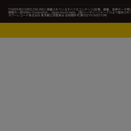
TOWER RECORDS ONLINEに掲載されているすべてのコンテンツ(記事、画像、音声デ
情報の一部はRovi Corporation.、japan music data、(株)シーディージャーナルより提供
タワーレコード株式会社 東京都公安委員会 古物商許可 第302191605310号