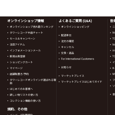
オンラインショップ情報
よくあるご質問 (Q&A)
音
オンラインショップ売れ筋ランキング
オンラインショッピング
ニ
タワーレコード全店チャート
N
配送単位
セール＆キャンペーン
T
注文の確認
注目アイテム
b
キャンセル
インフォメーションメール
in
交換・返品
新規会員登録
T
For International Customers
ショッピングカート
イ
お知らせ
マイページ
K
店舗取置き/予約
Mi
マーケットプレイス
タワーレコードオンラインが選ばれる理
フ
マーケットプレイスはじめてガイド
由
ソ
はじめてのお客様へ
音
欲しい物リストの使い方
コレクション機能の使い方
規約、その他