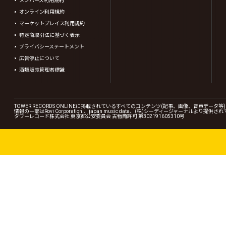
メンバーズ利用規約
オンライン利用規約
マーケットプレイス利用規約
特定商取引法に基づく表示
プライバシーステートメント
広告停止について
酒類販売管理者標識
TOWER RECORDS ONLINEに掲載されているすべてのコンテンツ(記事、画像、音声デ
情報の一部はRovi Corporation.、japan music data、(株)シーディージャーナルより提供
タワーレコード株式会社 東京都公安委員会 古物商許可 第302191605310号