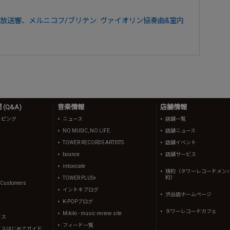
放送響、メルニコフ/ブリテン: ヴァイオリン協奏曲&室内
(Q&A)
音楽情報
店舗情報
ッピング
ニュース
店舗一覧
NO MUSIC, NO LIFE.
店舗ニュース
TOWER RECORDS ARTISTS
店舗イベント
bounce
店舗サービス
intoxicate
規約（タワーレコードメン
約）
TOWER PLUS+
l Customers
イントキブログ
渋谷店ホームページ
K-POPブログ
タワーレコードカフェ
Mikiki - music review site
イス
フィード一覧
イスはじめてガイド