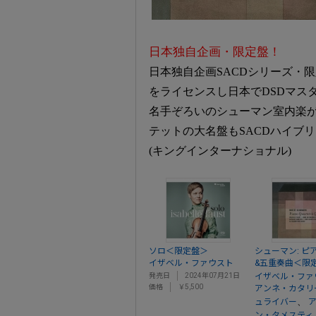
日本独自企画・限定盤！
日本独自企画SACDシリーズ・
をライセンスし日本でDSDマス
名手ぞろいのシューマン室内楽
テットの大名盤もSACDハイブ
(キングインターナショナル)
ソロ＜限定盤＞
シューマン: ピ
イザベル・ファウスト
&五重奏曲＜限
発売日
2024年07月21日
イザベル・ファ
価格
￥5,500
アンネ・カタリ
、
ュライバー
ン・タメスティ