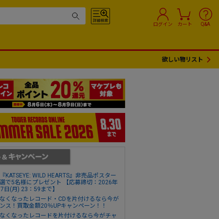
ログイン
カート
Q&A
欲しい物リスト
『KATSEYE: WILD HEARTS』非売品ポスター
選で5名様にプレゼント 【応募締切：2026年
17日(月) 23：59まで】
なくなったレコード・CDを片付けるなら今が
ンス！買取金額20％UPキャンペーン！！
なくなったレコードを片付けるなら今がチャ