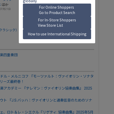
ほか
ス
07月21日
クラシック）
SACDシングルレイヤー（クラシック）
楽四重奏団
ドル・メルニコフ 『モーツァルト：ヴァイオリン・ソナタ
～シリーズ最終巻！
アカデミー 『テレマン：ヴァイオリン協奏曲集』 2025
ト 『J.S.バッハ：ヴァイオリンと通奏低音のためのソナ
、ロト＆レ・シエクル『リゲティ: 協奏曲集』2025年5月