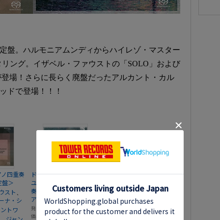
限定盤。ハルモニアムンディからハイレゾ・マスター
タリング。イザベル・ファウストの「SOLO」および
が登場！さらに長らく廃盤だったアルカント・カル
リッドで登場！！！
アノ四重奏
ドビュッシー、デュティ
定盤＞
ユー、ラヴェル: 弦楽四重
奏曲集＜限定盤＞
、
ウスト
アルカント弦楽四重奏団
ーナ・シ
発売日
2024年07月21日
アントワ
価格
￥5,500
、
ジャン