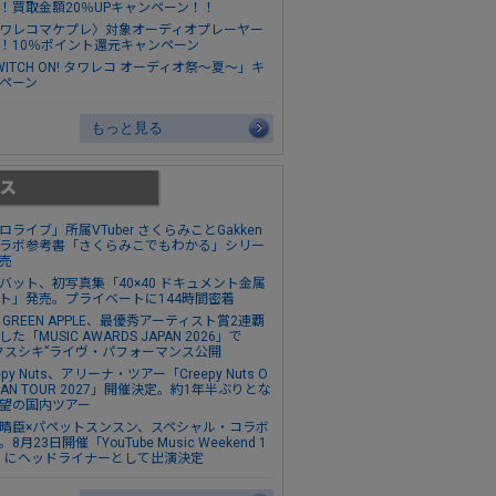
！買取金額20％UPキャンペーン！！
ワレコマケプレ〉対象オーディオプレーヤー
！10％ポイント還元キャンペーン
WITCH ON! タワレコ オーディオ祭～夏～」キ
ペーン
もっと見る
ロライブ」所属VTuber さくらみことGakken
ラボ参考書「さくらみこでもわかる」シリー
売
バット、初写真集「40×40 ドキュメント金属
ト」発売。プライベートに144時間密着
s. GREEN APPLE、最優秀アーティスト賞2連覇
た「MUSIC AWARDS JAPAN 2026」で
クスシキ”ライヴ・パフォーマンス公開
epy Nuts、アリーナ・ツアー「Creepy Nuts O
MAN TOUR 2027」開催決定。約1年半ぶりとな
望の国内ツアー
晴臣×パペットスンスン、スペシャル・コラボ
8月23日開催「YouTube Music Weekend 1
0」にヘッドライナーとして出演決定