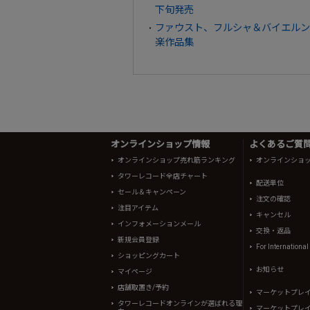
下旬発売
ファウスト、フルシャ＆バイエルン
楽作品集
オンラインショップ情報
よくあるご質問 
オンラインショップ売れ筋ランキング
オンラインショ
タワーレコード全店チャート
配送単位
セール＆キャンペーン
注文の確認
注目アイテム
キャンセル
インフォメーションメール
交換・返品
新規会員登録
For Internationa
ショッピングカート
お知らせ
マイページ
店舗取置き/予約
マーケットプレ
タワーレコードオンラインが選ばれる理
マーケットプレ