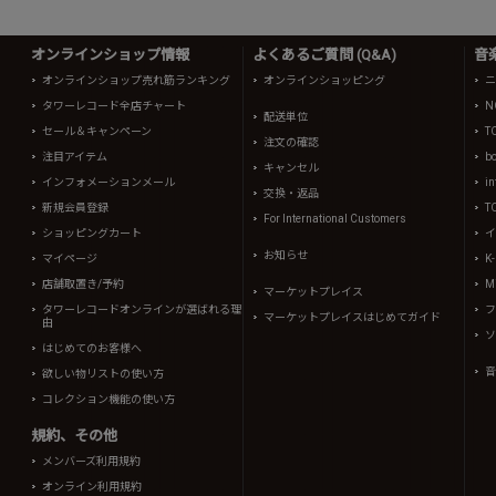
オンラインショップ情報
よくあるご質問 (Q&A)
音
オンラインショップ売れ筋ランキング
オンラインショッピング
ニ
タワーレコード全店チャート
N
配送単位
セール＆キャンペーン
T
注文の確認
注目アイテム
b
キャンセル
インフォメーションメール
in
交換・返品
新規会員登録
T
For International Customers
ショッピングカート
イ
お知らせ
マイページ
K
店舗取置き/予約
Mi
マーケットプレイス
タワーレコードオンラインが選ばれる理
フ
マーケットプレイスはじめてガイド
由
ソ
はじめてのお客様へ
音
欲しい物リストの使い方
コレクション機能の使い方
規約、その他
メンバーズ利用規約
オンライン利用規約