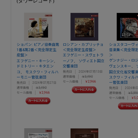
(タワーレコード)
ショパン: ピアノ協奏曲第
ロシアン・カプリッチョ
ショスタコーヴィ
1番&第2番＜完全限定生
＜完全限定生産盤＞
音楽集＜完全限
産盤＞
エフゲニー・スヴェトラ
＞
ゲンナジー・ロ
、
、
エフゲニー・キーシン
ーノフ
ソヴィエト国立
、
ドミトリー・キタエン
交響楽団
ヴェンスキー
、
コ
モスクワ・フィルハ
発売日
2024年07月13日
国立文化省交響
通常価格
￥3,490
ーモニー管弦楽団
スクワ・フィル
セール価格
￥2,966
ー管弦楽団
発売日
2024年07月27日
通常価格
￥3,490
発売日
2024年0
セール価格
￥2,966
通常価格
￥5,99
セール価格
￥5,