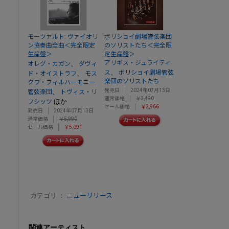
モーツァルト: ヴァイオリ
ボリショイ劇場管弦楽団
ン協奏曲全曲＜完全限定
のソリストたち＜完全限
生産盤＞
定生産盤＞
アリギス・ジュライティ
、
オレグ・カガン
ダヴィ
、
ス
ボリショイ劇場管弦
、
ド・オイストラフ
モス
楽団のソリストたち
クワ・フィルハーモニー
発売日
2024年07月13日
、
管弦楽団
トヴィス・リ
通常価格
￥3,490
ほか
フシッツ
セール価格
￥2,966
発売日
2024年07月13日
通常価格
￥5,990
セール価格
￥5,091
カテゴリ ：
ニューリリース
関連アーティスト