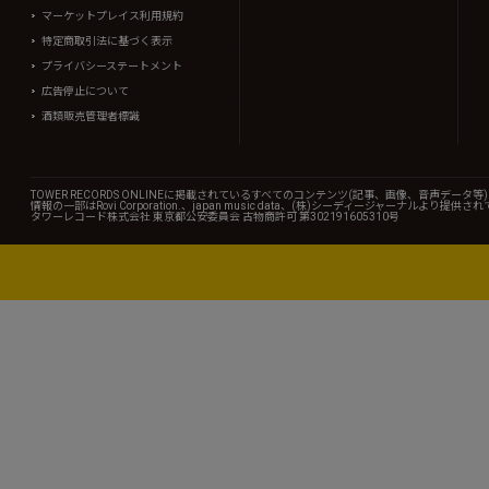
マーケットプレイス利用規約
特定商取引法に基づく表示
プライバシーステートメント
広告停止について
酒類販売管理者標識
TOWER RECORDS ONLINEに掲載されているすべてのコンテンツ(記事、画像、音声デ
情報の一部はRovi Corporation.、japan music data、(株)シーディージャーナルより提供
タワーレコード株式会社 東京都公安委員会 古物商許可 第302191605310号