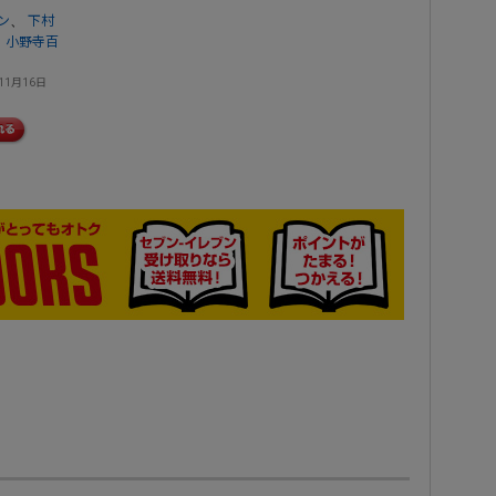
、
ン
下村
、
小野寺百
11月16日