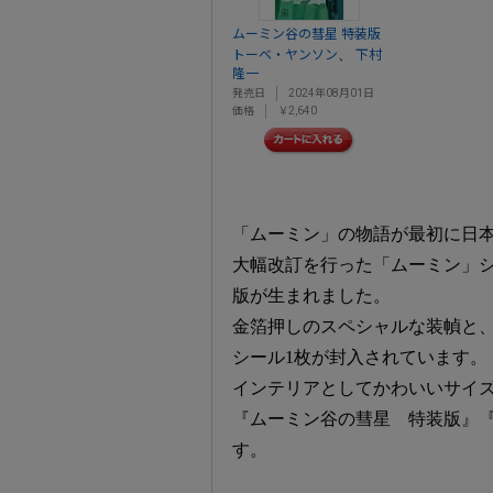
ムーミン谷の彗星 特装版
、
トーベ・ヤンソン
下村
隆一
発売日
2024年08月01日
価格
￥2,640
「ムーミン」の物語が最初に日本
大幅改訂を行った「ムーミン」
版が生まれました。
金箔押しのスペシャルな装幀と、
シール1枚が封入されています。
インテリアとしてかわいいサイ
『ムーミン谷の彗星 特装版』『
す。