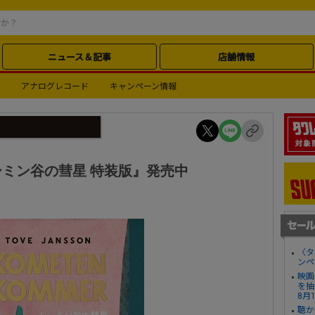
ニュース＆記事
店舗情報
アナログレコード
キャンペーン情報
ミン谷の彗星 特装版』発売中
〈タ
ンペ
映画
を抽
8月
聴か