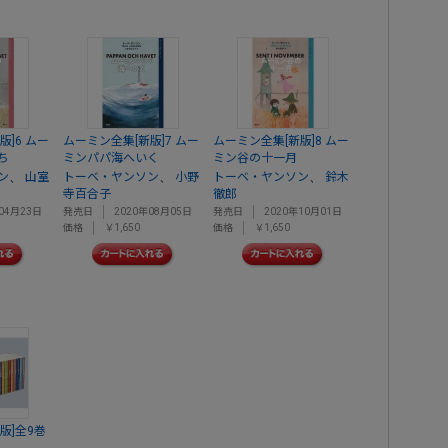
版]6 ムー
ムーミン全集[新版]7 ムー
ムーミン全集[新版]8 ムー
ち
ミンパパ海へいく
ミン谷の十一月
、
、
、
ン
山室
トーベ・ヤンソン
小野
トーベ・ヤンソン
鈴木
寺百合子
徹郎
04月23日
発売日
2020年08月05日
発売日
2020年10月01日
価格
￥1,650
価格
￥1,650
版]全9巻