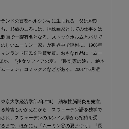
ィンランドの首都ヘルシンキに生まれる。父は彫刻
ち、15歳のころには、挿絵画家としての仕事をは
風刺画で一躍有名となる。ストックホルムとパリで
たのしいムーミン一家』が世界中で評判に。1966年
年フィンランド国民文学賞受賞。おもな作品に「ムー
ほか、『少女ソフィアの夏』『彫刻家の娘』、絵本
ムーミン』コミックスなどがある。2001年6月逝
れ。東京大学経済学部2年生時、結核性脳髄炎を発症。
よる障害もかかえながら、スウェーデン語を独学で
価され、スウェーデンのルンド大学から招待を受
逝するまで、ほかにも『ムーミン谷の夏まつり』『長