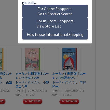
版]2 たの
ムーミン全集[新版]3 ムー
ムーミン全集[新版]4 ムー
家
ミンパパの思い出
ミン谷の夏まつり
、
、
、
ン
山室
トーベ・ヤンソン
小野
トーベ・ヤンソン
下村
寺百合子
隆一
06月05日
発売日
2019年06月27日
発売日
2019年08月07日
価格
￥1,760
価格
￥1,650