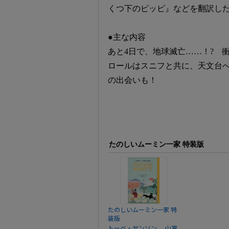
くつ下のピッピ』などを翻訳し
●主な内容
あと4日で、地球滅亡……！? 
ロールはスニフと共に、天文台
の出会いも！
たのしいムーミン一家 特装版
たのしいムーミン一家 特
装版
、
トーベ・ヤンソン
山室