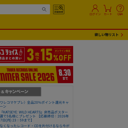
ログイン
カート
Q&A
欲しい物リスト
ワレコマケプレ〉全品20％ポイント還元キャ
ーン
『KATSEYE: WILD HEARTS』非売品ポスター
選で5名様にプレゼント 【応募締切：2026年
17日(月) 23：59まで】
なくなったレコード・CDを片付けるなら今が