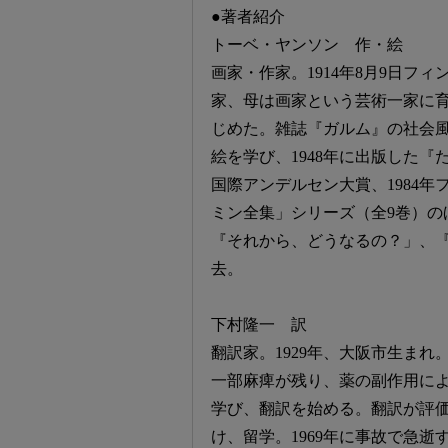
●著者紹介
トーベ・ヤンソン 作・絵
画家・作家。1914年8月9日フ
家、母は画家という芸術一家に育
じめた。雑誌『ガルム』の社会
絵を学び、1948年に出版した『
国際アンデルセン大賞、1984
ミン全集」シリーズ（全9巻）の
『それから、どうなるの？」、『
去。
下村隆一 訳
翻訳家。1929年、大阪市生ま
一部麻痺が残り、薬の副作用に
学び、翻訳を始める。翻訳が評
け、留学。1969年に事故で急