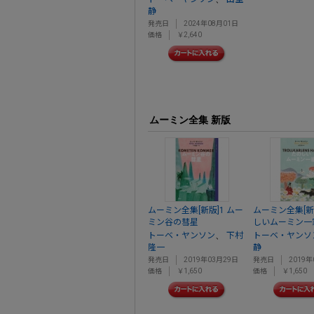
静
発売日
2024年08月01日
価格
￥2,640
ムーミン全集 新版
ムーミン全集[新版]1 ムー
ムーミン全集[新
ミン谷の彗星
しいムーミン一
、
トーベ・ヤンソン
下村
トーベ・ヤンソ
隆一
静
発売日
2019年03月29日
発売日
2019年
価格
￥1,650
価格
￥1,650