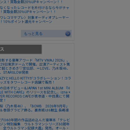
ンス！買取金額20％UPキャンペーン！！
なくなったレコードを片付けるなら今がチャ
！買取金額20％UPキャンペーン！！
ワレコマケプレ〉対象オーディオプレーヤー
！10％ポイント還元キャンペーン
もっと見る
表彰する豪華アワード「MTV VMAJ 2026」、
月29日東京ドームで開催。出演アーティスト第
で超ときめき♡宣伝部、＝LOVE、乃木坂46、
E、STARGLOW発表
INZYとHELLO KITTYがコラボレーション！コラ
ッズをタワーレコード店舗で販売！
日本デビュー&JAPAN 1st MINI ALBUM 『H
DLE WITH CARE』のリリースを記念し、izna ×
WER RECORDS CAFEが表参道・中目黒にて開
定！
桜（乃木坂46）、「BOMB 2026年9月号」
＆巻頭グラビア飾る。裏表紙は6期生 長嶋凛
プロ60年間の作品詰め込んだ豪華本「テレビ
ジン特別編集 ウルトラマンシリーズ60周年
 全ウルトラマン記録大鑑」発売。オール・