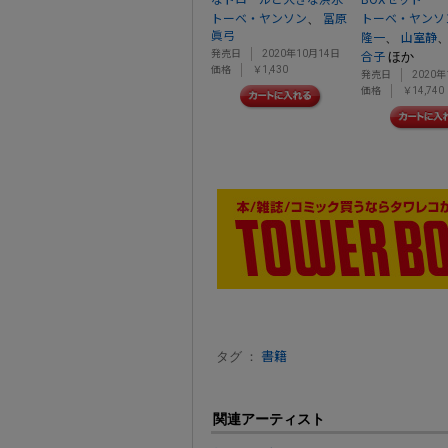
、
トーベ・ヤンソン
冨原
トーベ・ヤンソ
眞弓
、
隆一
山室静
発売日
2020年10月14日
ほか
合子
価格
￥1,430
発売日
2020年
価格
￥14,740
タグ ：
書籍
関連アーティスト