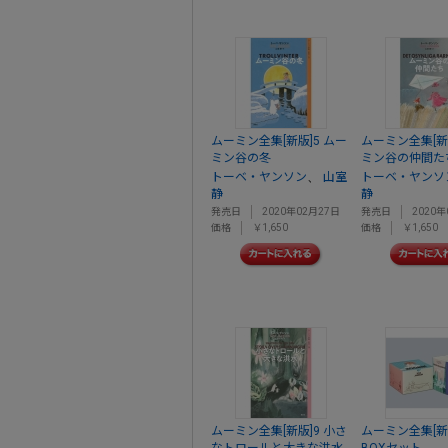
ムーミン全集[新版]5 ムー
ムーミン全集[新
ミン谷の冬
ミン谷の仲間た
、
トーベ・ヤンソン
山室
トーベ・ヤンソ
静
静
発売日
2020年02月27日
発売日
2020年
価格
￥1,650
価格
￥1,650
ムーミン全集[新版]9 小さ
ムーミン全集[新
なトロールと大きな洪水
BOXセット