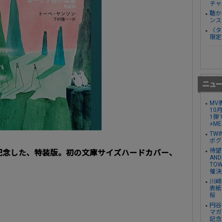
チャ
聴か
ンス
〈タ
限定
MV
10
1弾
≠M
TW
ボグ
待望の
記念した、特装版。初の文庫サイズハードカバー、
AN
TO
催決
川﨑
表紙
桜
円谷
マガ
記念