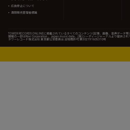
広告停止について
酒類販売管理者標識
TOWER RECORDS ONLINEに掲載されているすべてのコンテンツ(記事、画像、音声デ
情報の一部はRovi Corporation.、japan music data、(株)シーディージャーナルより提供
タワーレコード株式会社 東京都公安委員会 古物商許可 第302191605310号