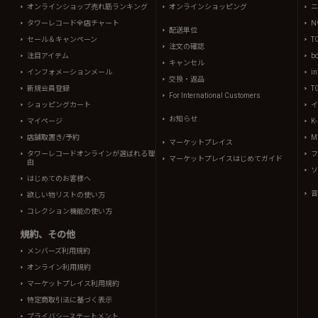
オンラインショップ売れ筋ランキング
オンラインショッピング
ニ
タワーレコード全店チャート
N
配送単位
セール＆キャンペーン
T
注文の確認
注目アイテム
b
キャンセル
インフォメーションメール
in
交換・返品
新規会員登録
T
For International Customers
ショッピングカート
イ
お知らせ
マイページ
K
店舗取置き/予約
Mi
マーケットプレイス
タワーレコードオンラインが選ばれる理
フ
マーケットプレイスはじめてガイド
由
ソ
はじめてのお客様へ
音
欲しい物リストの使い方
コレクション機能の使い方
規約、その他
メンバーズ利用規約
オンライン利用規約
マーケットプレイス利用規約
特定商取引法に基づく表示
プライバシーステートメント