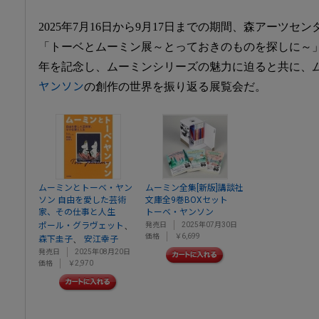
2025年7月16日から9月17日までの期間、森アーツ
「トーベとムーミン展～とっておきのものを探しに～」
年を記念し、ムーミンシリーズの魅力に迫ると共に、
ヤンソン
の創作の世界を振り返る展覧会だ。
ムーミンとトーベ・ヤン
ムーミン全集[新版]講談社
ソン 自由を愛した芸術
文庫全9巻BOXセット
家、その仕事と人生
トーベ・ヤンソン
、
ポール・グラヴェット
発売日
2025年07月30日
価格
￥6,699
、
森下圭子
安江幸子
発売日
2025年08月20日
価格
￥2,970