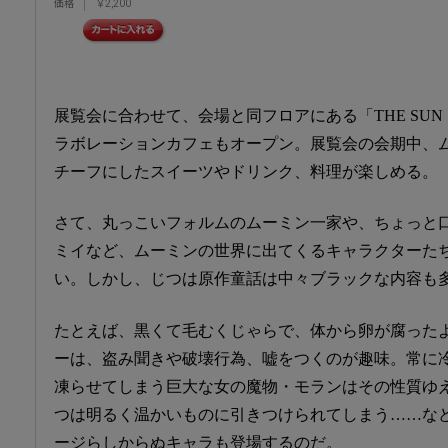
価格
￥2,200
展覧会に合わせて、会場と同フロアにある「THE SUN 
ラボレーションカフェもオープン。展覧会の会期中、
チーフにしたスイーツやドリンク、料理が楽しめる。
さて、丸っこいフォルムのムーミン一家や、ちょっと
ミイなど、ムーミンの世界に出てくるキャラクターた
い。しかし、じつは原作童話は中々ブラックな内容も
たとえば、黒くて毛むくじゃらで、体から卵が腐った
ーは、盗み聞きや破壊行為、嘘をつくのが趣味。常に
凍らせてしまう巨大な女の魔物・モランはその性質ゆ
つは明るく温かいものに引きつけられてしまう……な
ージらしからぬキャラも登場するのだ。