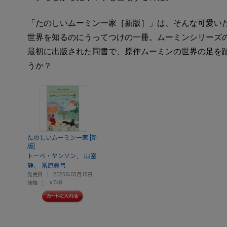
「たのしいムーミン一家［新版］」は、そんな可愛い
世界を知るのにうってつけの一冊。ムーミンシリーズ
最初に出版された同書で、原作ムーミンの世界の足を
うか？
たのしいムーミン一家 [新
版]
、
トーベ・ヤンソン
山室
、
静
冨原眞弓
発売日
2025年05月15日
価格
￥748