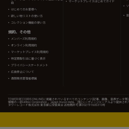
マーケットプレイスはじめてガイド
由
ソ
はじめてのお客様へ
音
欲しい物リストの使い方
コレクション機能の使い方
規約、その他
メンバーズ利用規約
オンライン利用規約
マーケットプレイス利用規約
特定商取引法に基づく表示
プライバシーステートメント
広告停止について
酒類販売管理者標識
TOWER RECORDS ONLINEに掲載されているすべてのコンテンツ(記事、画像、音声デ
情報の一部はRovi Corporation.、japan music data、(株)シーディージャーナルより提供
タワーレコード株式会社 東京都公安委員会 古物商許可 第302191605310号