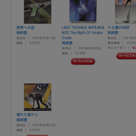
放熱への証
LAST TEENAGE APPEARA
十七歳の地図
尾崎豊
NCE The Myth Of Yutaka
尾崎豊
Ozaki
発売日
1992年05月10日
発売日
1991年0
尾崎豊
価格
￥2,990
通常価格
￥2,99
まとめてオフ
￥2
発売日
1991年05月15日
価格
￥4,058
壊れた扉から
尾崎豊
発売日
1991年05月15日
価格
￥2,990