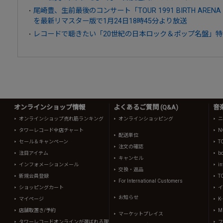
尾崎豊、生前最後のコンサート「TOUR 1991 BIRTH ARENA 
を最新リマスター版で1月24日18時45分より放送
レコードで聴きたい「20世紀の日本ロック＆ポップ名盤」特
オンラインショップ情報
よくあるご質問 (Q&A)
音
オンラインショップ売れ筋ランキング
オンラインショッピング
ニ
タワーレコード全店チャート
N
配送単位
セール＆キャンペーン
T
注文の確認
注目アイテム
b
キャンセル
インフォメーションメール
in
交換・返品
新規会員登録
T
For International Customers
ショッピングカート
イ
お知らせ
マイページ
K
店舗取置き/予約
Mi
マーケットプレイス
タワーレコードオンラインが選ばれる理
フ