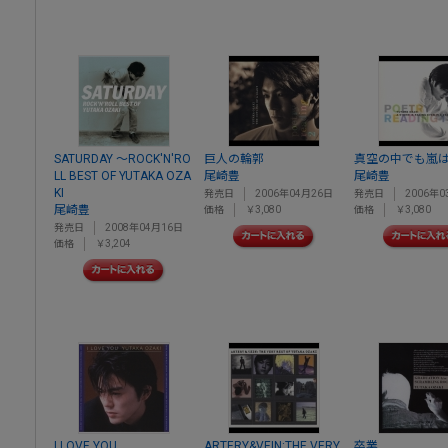
SATURDAY ～ROCK'N'RO
巨人の輪郭
真空の中でも嵐
LL BEST OF YUTAKA OZA
尾崎豊
尾崎豊
KI
発売日
2006年04月26日
発売日
2006年0
尾崎豊
価格
￥3,080
価格
￥3,080
発売日
2008年04月16日
価格
￥3,204
I LOVE YOU
ARTERY&VEIN:THE VERY
卒業