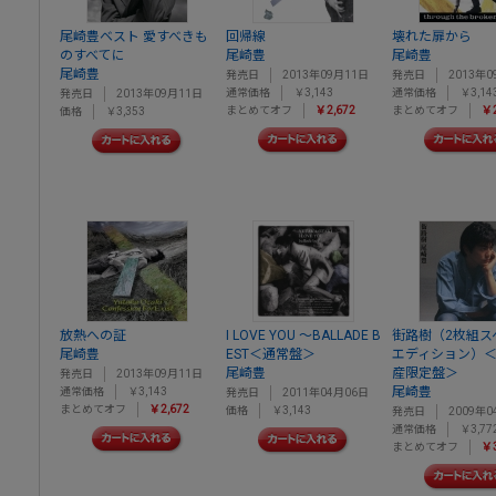
尾崎豊ベスト 愛すべきも
回帰線
壊れた扉から
のすべてに
尾崎豊
尾崎豊
尾崎豊
発売日
2013年09月11日
発売日
2013年0
通常価格
￥3,143
通常価格
￥3,14
発売日
2013年09月11日
まとめてオフ
￥2,672
まとめてオフ
￥2
価格
￥3,353
放熱への証
I LOVE YOU ～BALLADE B
街路樹（2枚組ス
尾崎豊
EST＜通常盤＞
エディション）
尾崎豊
産限定盤＞
発売日
2013年09月11日
尾崎豊
通常価格
￥3,143
発売日
2011年04月06日
まとめてオフ
￥2,672
価格
￥3,143
発売日
2009年0
通常価格
￥3,77
まとめてオフ
￥3