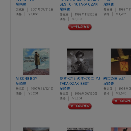
尾崎豊
BEST OF YUTAKA OZAKI
尾崎豊
尾崎豊
発売日
2001年09月12日
発売日
1999年1
価格
￥1,068
価格
￥1,282
発売日
1999年11月25日
価格
￥3,353
MISSING BOY
愛すべきものすべてに -YU
約束の日 vol.1
尾崎豊
TAKA OZAKI BEST
尾崎豊
尾崎豊
発売日
1997年11月21日
発売日
1993年0
価格
￥3,204
価格
￥2,670
発売日
1996年09月30日
価格
￥3,204