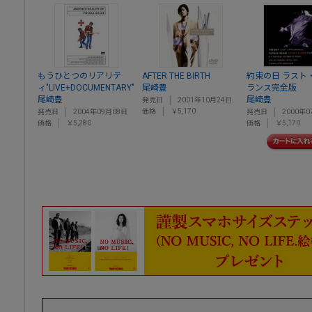
もうひとつのリアリテ
AFTER THE BIRTH
約束の日 ラスト
ィ"LIVE+DOCUMENTARY"
尾崎豊
ランス完全版
尾崎豊
尾崎豊
発売日
2001年10月24日
価格
￥5,170
発売日
2004年09月08日
発売日
2000年0
価格
￥5,280
価格
￥5,170