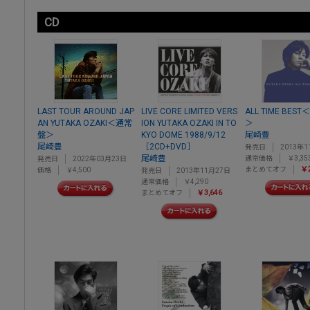
CD
LAST TOUR AROUND JAP
LIVE CORE LIMITED VERS
ALL TIME BES
AN YUTAKA OZAKI＜通常
ION YUTAKA OZAKI IN TO
＞
盤＞
KYO DOME 1988/9/12
尾崎豊
尾崎豊
［2CD+DVD］
発売日
2013年1
尾崎豊
通常価格
￥3,35
発売日
2022年03月23日
まとめてオフ
￥2
価格
￥4,500
発売日
2013年11月27日
通常価格
￥4,290
まとめてオフ
￥3,646