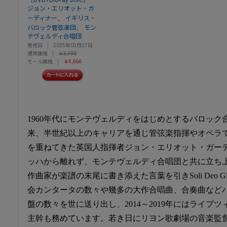
［DVD+Blu-ray Disc］
ジョン・エリオット・ガ
、
ーディナー
イギリス・
、
バロック管弦楽団
モン
テヴェルディ合唱団
発売日
2025年03月27日
通常価格
￥5,490
セール価格
￥4,666
1960年代にモンテヴェルディをはじめとするバロッ
来、半世紀以上のキャリアを通じ管弦楽指揮やオペラ
を重ねてきた英国人指揮者ジョン・エリオット・ガー
ッハから離れず、モンテヴェルディ合唱団と共に立ち
作曲家が楽譜の末尾に書き添えた言葉を引きSoli Deo Gl
会カンタータの数々や幾多の大作合唱曲、合奏曲など
盤の数々を世に送り出し、2014～2019年にはライプ
主幹も務めています。若き日にリヨン歌劇場の音楽監