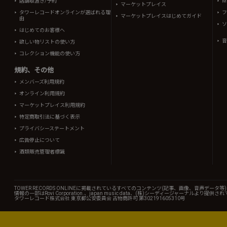
店舗取置き/予約
Mi
マーケットプレイス
タワーレコードオンラインが選ばれる理
フ
マーケットプレイスはじめてガイド
由
ソ
はじめてのお客様へ
音
欲しい物リストの使い方
コレクション機能の使い方
規約、その他
メンバーズ利用規約
オンライン利用規約
マーケットプレイス利用規約
特定商取引法に基づく表示
プライバシーステートメント
広告停止について
酒類販売管理者標識
TOWER RECORDS ONLINEに掲載されているすべてのコンテンツ(記事、画像、音声デ
情報の一部はRovi Corporation.、japan music data、(株)シーディージャーナルより提供
タワーレコード株式会社 東京都公安委員会 古物商許可 第302191605310号