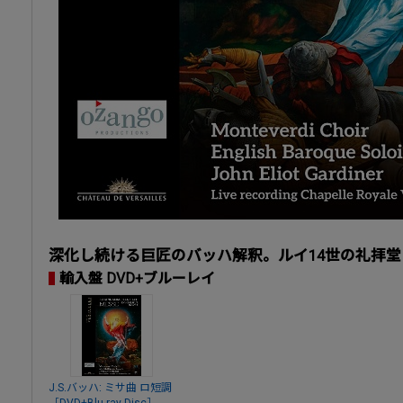
深化し続ける巨匠のバッハ解釈。ルイ14世の礼拝
輸入盤 DVD+ブルーレイ
J.S.バッハ: ミサ曲 ロ短調