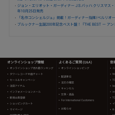
ジョン・エリオット・ガーディナー J.S.バッハ:クリスマス・オラ
年10月25日発売
「名作コンシェルジュ」掲載！ガーディナー指揮/ベルリオー
ブルックナー生誕200年記念ベスト盤！『THE BEST ー 
オンラインショップ情報
よくあるご質問 (Q&A)
音
オンラインショップ売れ筋ランキング
オンラインショッピング
ニ
タワーレコード全店チャート
N
配送単位
セール＆キャンペーン
T
注文の確認
注目アイテム
b
キャンセル
インフォメーションメール
in
交換・返品
新規会員登録
T
For International Customers
ショッピングカート
イ
お知らせ
マイページ
K