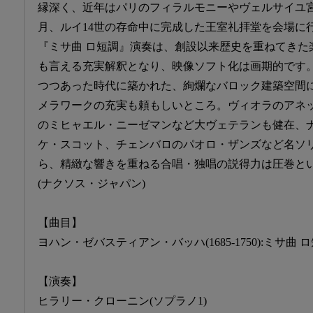
縁深く、近年はパリのフィラルモニーやヴェルサイユ宮殿
月、ルイ14世の存命中に完成した王室礼拝堂を会場に
『ミサ曲 ロ短調』演奏は、創設以来歴史を重ねてきた
も言える充実解釈となり、映像ソフト化は画期的です
つつあった時代に築かれた、絢爛なバロック建築空間
メラワークの充実も頼もしいところ。ヴィオラのアネ
のミヒャエル・ニーゼマンなど大ヴェテランも健在、
ケ・スコット、チェンバロのパオロ・ザンズなど名ソ
ら、精緻な響きを重ねる合唱・独唱の説得力は圧巻と
(ナクソス・ジャパン)
【曲目】
ヨハン・ゼバスティアン・バッハ(1685-1750):ミサ曲 ロ短
【演奏】
ヒラリー・クローニン(ソプラノ1)