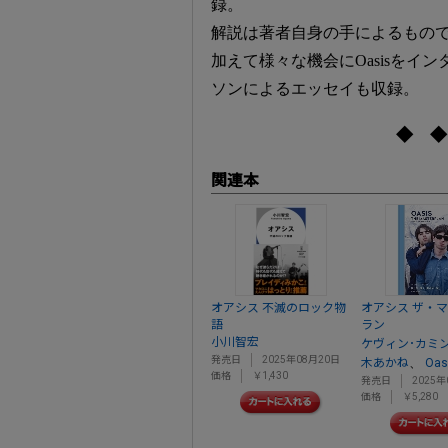
録。
解説は著者自身の手によるもの
加えて様々な機会にOasisを
ソンによるエッセイも収録。
◆ ◆
関連本
オアシス 不滅のロック物
オアシス ザ・
語
ラン
小川智宏
ケヴィン･カミ
発売日
2025年08月20日
、
木あかね
Oas
価格
￥1,430
発売日
2025年
価格
￥5,280