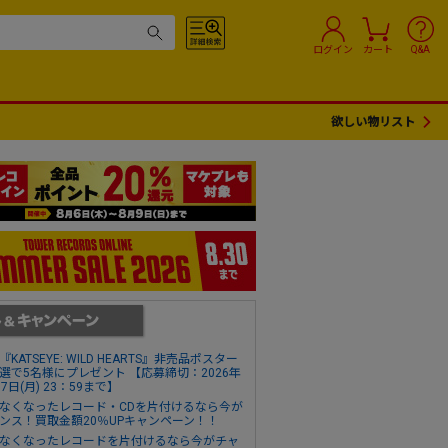
ログイン
カート
Q&A
欲しい物リスト
『KATSEYE: WILD HEARTS』非売品ポスター
選で5名様にプレゼント 【応募締切：2026年
17日(月) 23：59まで】
なくなったレコード・CDを片付けるなら今が
ンス！買取金額20％UPキャンペーン！！
なくなったレコードを片付けるなら今がチャ