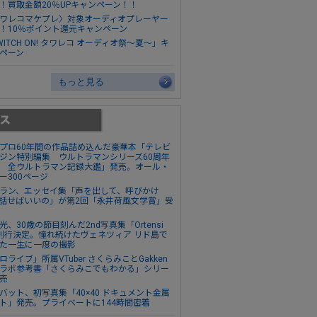
！買取金額20％UPキャンペーン！！
ワレコマケプレ〉対象オーディオプレーヤー
！10％ポイント還元キャンペーン
WITCH ON! タワレコ オーディオ祭～夏～」キ
ペーン
もっと見る
プロ60年間の作品詰め込んだ豪華本「テレビ
ジン特別編集 ウルトラマンシリーズ60周年
 全ウルトラマン記録大鑑」発売。オール・
ー300ページ
ラン、エッセイ集「声を出して、呼びかけ
話せばいいの」が第2回「永井荷風文学賞」受
光、30歳の節目刻んだ2nd写真集「Ortensi
刊行決定。憧れ続けたヴェネツィア リド島で
た一生に一度の撮影
ロライブ」所属VTuber さくらみことGakken
ラボ参考書「さくらみこでもわかる」シリー
売
バット、初写真集「40×40 ドキュメント金属
ト」発売。プライベートに144時間密着