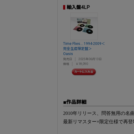
輸入盤4LP
Time Flies... 1994-2009＜
完全生産限定盤＞
Oasis
発売日
2025年06月13日
価格
￥18,090
■作品詳細
2010年リリース、問答無用の
最新リマスター×限定仕様で再登