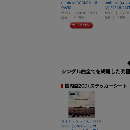
rockin'on BOOKS Vol.5 :
rockinon (
OASIS
ン) 2024年 12
発売日
2010年12月24日
発売日
2024年
価格
￥1,980
価格
￥980
シングル曲全てを網羅した究極
国内盤2CD+ステッカーシート
タイム・フライズ… 1994-
2009 ［2CD+ステッカー