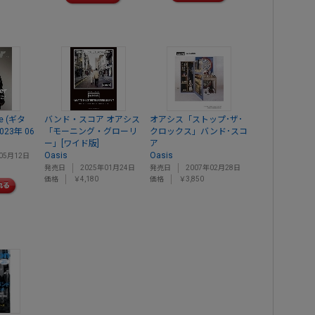
ne (ギタ
バンド・スコア オアシス
オアシス「ストップ･ザ･
23年 06
「モーニング・グローリ
クロックス」バンド･スコ
ー」[ワイド版]
ア
Oasis
Oasis
05月12日
発売日
2025年01月24日
発売日
2007年02月28日
価格
￥4,180
価格
￥3,850