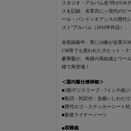
スタジオ・アルバム全7作がUKチ
スを記録、名実共に＜現代のビ
ール・バンド＝オアシスの歴代シ
スト”アルバム（2010年作品）。
全収録曲中、実に24曲が全英TOP
CM等でも使われた大ヒット・
豪華盤が、奇跡の再結成とワー
様で再登場！
＜国内盤仕様詳細＞
■3面デジスリーブ・7インチ紙
■歌詞・対訳付：全曲いしわたり
■歴代ロゴ・ステッカーシート封
■新規ライナーノーツ
■収録曲