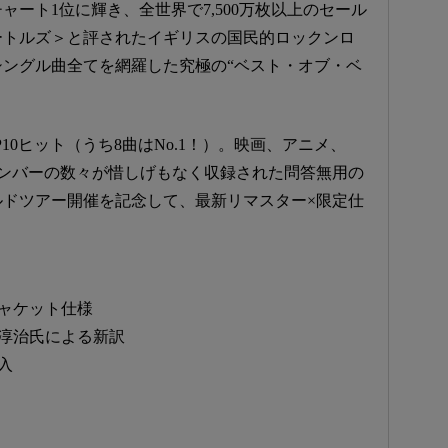
ャート1位に輝き、全世界で7,500万枚以上のセール
ートルズ＞と評されたイギリスの国民的ロックンロ
ングル曲全てを網羅した究極の“ベスト・オブ・ベ
10ヒット（うち8曲はNo.1！）。映画、アニメ、
ナンバーの数々が惜しげもなく収録された問答無用の
ルドツアー開催を記念して、最新リマスター×限定仕
ジャケット仕様
淳治氏による新訳
入