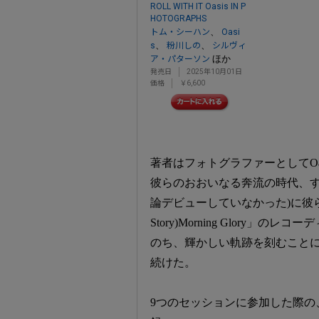
ROLL WITH IT Oasis IN P
HOTOGRAPHS
、
トム・シーハン
Oasi
、
、
s
粉川しの
シルヴィ
ほか
ア・パターソン
発売日
2025年10月01日
価格
￥6,600
著者はフォトグラファーとしてOa
彼らのおおいなる奔流の時代、す
論デビューしていなかった)に彼らの象
Story)Morning Glory」のレ
のち、輝かしい軌跡を刻むことに
続けた。
9つのセッションに参加した際の