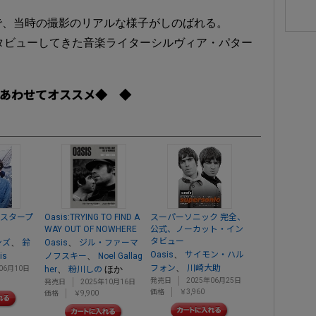
で、当時の撮影のリアルな様子がしのばれる。
インタビューしてきた音楽ライターシルヴィア・パター
あわせてオススメ◆ ◆
マスタープ
Oasis:TRYING TO FIND A
スーパーソニック 完全、
WAY OUT OF NOWHERE
公式、ノーカット・イン
タビュー
、
、
ンズ
鈴
Oasis
ジル・ファーマ
、
Oasis
サイモン・ハル
、
is
ノフスキー
Noel Gallag
、
フォン
川崎大助
、
ほか
06月10日
her
粉川しの
発売日
2025年06月25日
発売日
2025年10月16日
価格
￥3,960
価格
￥9,900