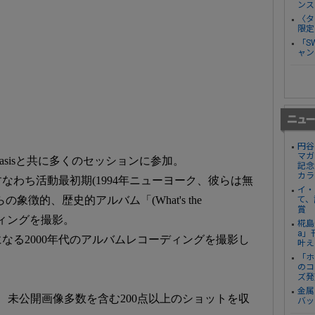
ンス
〈タ
限定
「S
ャン
円谷
マガ
sisと共に多くのセッションに参加。
記念
カラ
なわち活動最初期(1994年ニューヨーク、彼らは無
イ・
徴的、歴史的アルバム「(What's the
て、
賞
コーディングを撮影。
椛島
a」
なる2000年代のアルバムレコーディングを撮影し
叶え
「ホ
のコ
ズ発
金属
、未公開画像多数を含む200点以上のショットを収
バッ