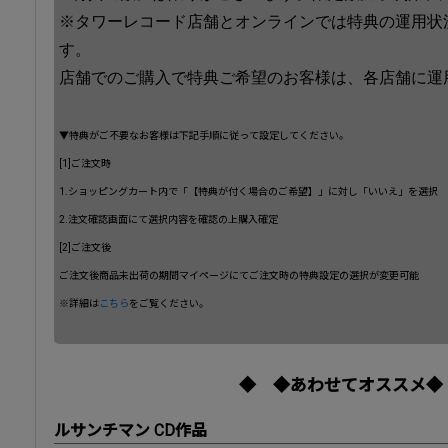
※タワーレコード店舗とオンラインでは特典の運用状
す。
店舗でのご購入で特典ご希望のお客様は、各店舗に運
▼特典がご不要なお客様は下記手順に従って設定してください。
[1]ご注文時
1.ショッピングカート内で「【特典が付く場合のご希望】」に対し「いいえ」を選択
2.注文確認画面にて選択内容を確認の上購入確定
[2]ご注文後
ご注文後商品未出荷の期間マイページにてご注文時の特典設定の選択が変更可能
※詳細は
こちら
をご覧ください。
◆ ◆あわせてオススメ◆
ルサンチマン CD作品