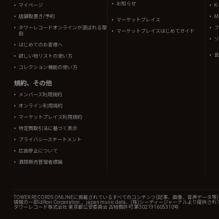
お知らせ
マイページ
K
店舗取置き/予約
Mi
マーケットプレイス
タワーレコードオンラインが選ばれる理
フ
マーケットプレイスはじめてガイド
由
ソ
はじめてのお客様へ
音
欲しい物リストの使い方
コレクション機能の使い方
規約、その他
メンバーズ利用規約
オンライン利用規約
マーケットプレイス利用規約
特定商取引法に基づく表示
プライバシーステートメント
広告停止について
酒類販売管理者標識
TOWER RECORDS ONLINEに掲載されているすべてのコンテンツ(記事、画像、音声デ
情報の一部はRovi Corporation.、japan music data、(株)シーディージャーナルより提供
タワーレコード株式会社 東京都公安委員会 古物商許可 第302191605310号