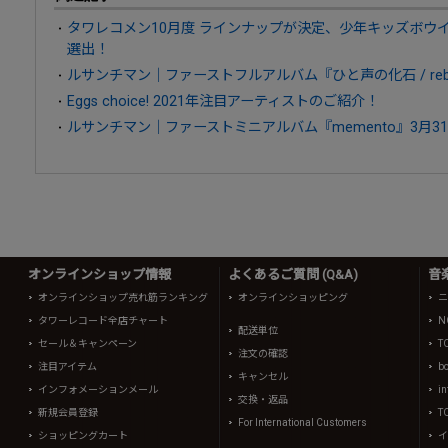
タワレコメン10月度 ラインナップが決定、少年キッズボウイ・
選出！
ルサンチマン｜ファーストフルアルバム『ひと声の化石 / rebu
Eggs choice! 2021年注目アーティストのご紹介！
ルサンチマン｜ファーストミニアルバム『memento』3月3
オンラインショップ情報
よくあるご質問 (Q&A)
音
オンラインショップ売れ筋ランキング
オンラインショッピング
ニ
タワーレコード全店チャート
N
配送単位
セール＆キャンペーン
T
注文の確認
注目アイテム
b
キャンセル
インフォメーションメール
in
交換・返品
新規会員登録
T
For International Customers
ショッピングカート
イ