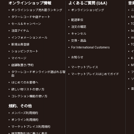
オンラインショップ情報
よくあるご質問 (Q&A)
音
オンラインショップ売れ筋ランキング
オンラインショッピング
ニ
タワーレコード全店チャート
N
配送単位
セール＆キャンペーン
T
注文の確認
注目アイテム
b
キャンセル
インフォメーションメール
in
交換・返品
新規会員登録
T
For International Customers
ショッピングカート
イ
お知らせ
マイページ
K
店舗取置き/予約
Mi
マーケットプレイス
タワーレコードオンラインが選ばれる理
フ
マーケットプレイスはじめてガイド
由
ソ
はじめてのお客様へ
音
欲しい物リストの使い方
コレクション機能の使い方
規約、その他
メンバーズ利用規約
オンライン利用規約
マーケットプレイス利用規約
特定商取引法に基づく表示