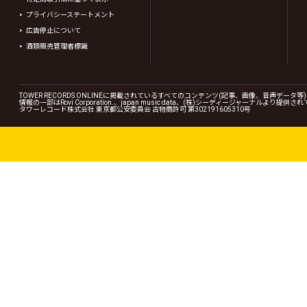
プライバシーステートメント
広告停止について
酒類販売管理者標識
TOWER RECORDS ONLINEに掲載されているすべてのコンテンツ(記事、画像、音声デ
情報の一部はRovi Corporation.、japan music data、(株)シーディージャーナルより提供
タワーレコード株式会社 東京都公安委員会 古物商許可 第302191605310号