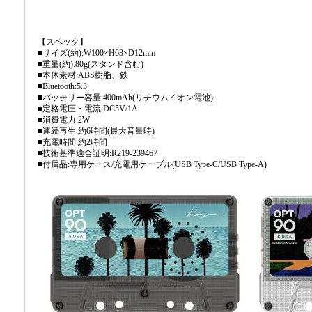
【スペック】
■サイズ(約):W100×H63×D12mm
■重量(約):80g(スタンド含む)
■本体素材:ABS樹脂、鉄
■Bluetooth:5.3
■バッテリー容量:400mAh(リチウムイオン電池)
■定格電圧・電流:DC5V/1A
■消費電力:2W
■連続再生:約6時間(最大音量時)
■充電時間:約2時間
■技術基準適合証明:R219-239467
■付属品:専用ケース/充電用ケーブル(USB Type-C/USB Type-A)