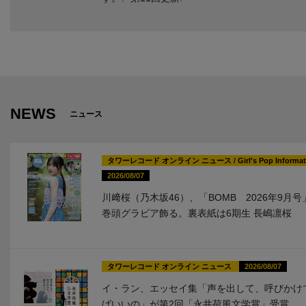
NEWS
ニュース
タワーレコード オンライン ニュース
/
Girl's Pop Informa
2026/08/07
川﨑桜（乃木坂46）、「BOMB 2026年9月
巻頭グラビア飾る。裏表紙は6期生 長嶋凛桜
タワーレコード オンライン ニュース
2026/08/07
イ・ラン、エッセイ集「声を出して、呼びかけ
ばいいの」が第2回「永井荷風文学賞」受賞