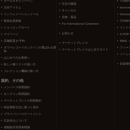
セール＆キャンペーン
TOWER
注文の確認
注目アイテム
bounce
キャンセル
インフォメーションメール
intoxic
交換・返品
新規会員登録
TOWER
For International Customers
ショッピングカート
イント
お知らせ
マイページ
K-PO
店舗取置き/予約
Mikiki -
マーケットプレイス
タワーレコードオンラインが選ばれる理
フィー
マーケットプレイスはじめてガイド
由
ソーシ
はじめてのお客様へ
音楽情
欲しい物リストの使い方
コレクション機能の使い方
規約、その他
メンバーズ利用規約
オンライン利用規約
マーケットプレイス利用規約
特定商取引法に基づく表示
プライバシーステートメント
広告停止について
酒類販売管理者標識