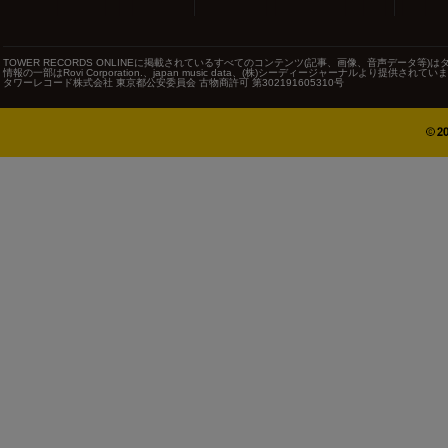
TOWER RECORDS ONLINEに掲載されているすべてのコンテンツ(記事、画像、音声データ
情報の一部はRovi Corporation.、japan music data、(株)シーディージャーナルより提供されてい
タワーレコード株式会社 東京都公安委員会 古物商許可 第302191605310号