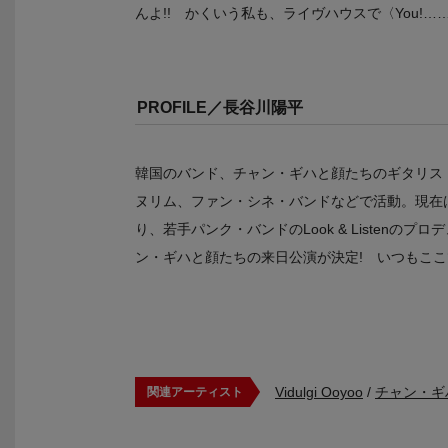
んよ!! かくいう私も、ライヴハウスで〈You!……dr
PROFILE／長谷川陽平
韓国のバンド、チャン・ギハと顔たちのギタリス
ヌリム、ファン・シネ・バンドなどで活動。現在
り、若手パンク・バンドのLook & Listenのプ
ン・ギハと顔たちの来日公演が決定! いつもこ
Vidulgi Ooyoo
/
チャン・ギ
関連アーティスト