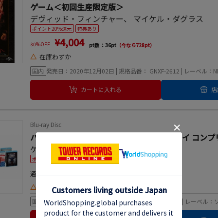
ゲーム＜初回生産限定版＞
デヴィッド・フィンチャー
、
マイケル・ダグラス
ポイント20%還元
特典あり
¥4,004
30%OFF
pt数 ：36pt
（今なら728pt）
△
在庫わずか
国内
発売日：2020年12月02日 | 規格品番： GNXF-2612 | レ
カートに入れる
店
Blu-ray Disc
ハウス・オブ・カード 野望の階段 ブルーレイ コンプ
ケヴィン・スペイシー
ポイント20%還元
¥27,280
通常価格
pt数 ：248pt
（今なら4,960pt）
△
お取り寄せ
国内
発売日：2020年11月18日 | 規格品番： BPBH-1247 | レ