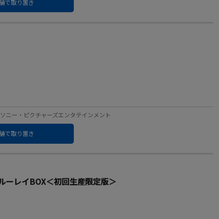
舗で取り置き
レーベル：ソニー・ピクチャーズエンタテインメント
舗で取り置き
ブルーレイBOX＜初回生産限定版＞