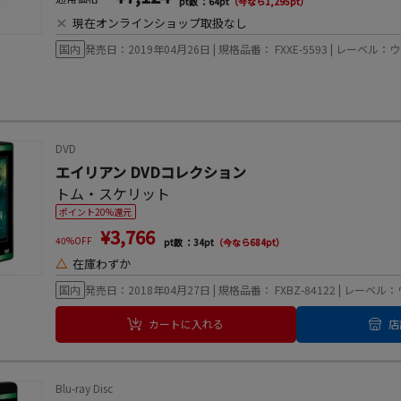
pt数 ：64pt
（今なら1,295pt）
×
現在オンラインショップ取扱なし
国内
発売日：2019年04月26日 | 規格品番： FXXE-5593 | レ
DVD
エイリアン DVDコレクション
トム・スケリット
ポイント20%還元
¥3,766
40%OFF
pt数 ：34pt
（今なら684pt）
△
在庫わずか
国内
発売日：2018年04月27日 | 規格品番： FXBZ-84122 | 
カートに入れる
店
Blu-ray Disc