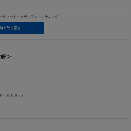
レーベル：ハピネット・メディアマーケティング
舗で取り置き
0部＞
ル：DU BOOKS