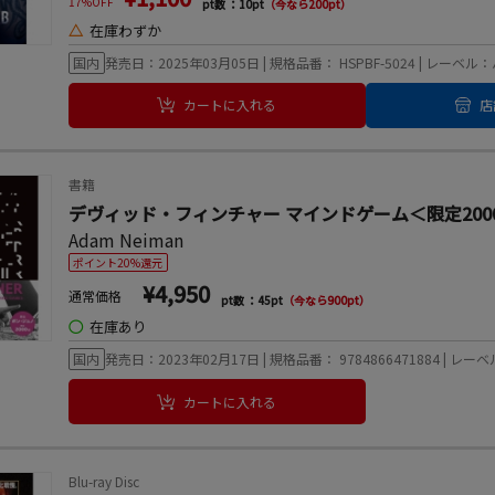
17%OFF
pt数 ：10pt
（今なら200pt）
△
在庫わずか
国内
発売日：2025年03月05日 | 規格品番： HSPBF-5024 | 
カートに入れる
店
書籍
デヴィッド・フィンチャー マインドゲーム＜限定200
Adam Neiman
ポイント20%還元
¥4,950
通常価格
pt数 ：45pt
（今なら900pt）
◯
在庫あり
国内
発売日：2023年02月17日 | 規格品番： 9784866471884 | レーベ
カートに入れる
Blu-ray Disc