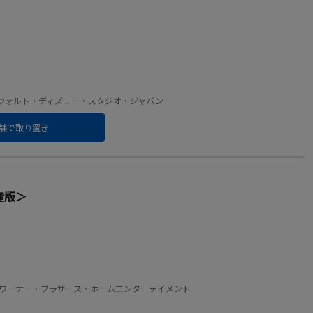
レーベル：ウォルト・ディズニー・スタジオ・ジャパン
舗で取り置き
産版＞
 レーベル：ワーナー・ブラザース・ホームエンターテイメント