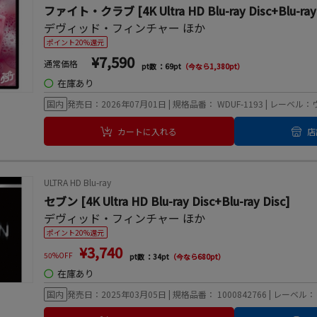
ファイト・クラブ [4K Ultra HD Blu-ray Disc+Blu-ray 
デヴィッド・フィンチャー
ほか
ポイント20%還元
¥7,590
通常価格
pt数 ：69pt
（今なら1,380pt）
◯
在庫あり
国内
発売日：2026年07月01日 | 規格品番： WDUF-1193 |
カートに入れる
店
ULTRA HD Blu-ray
セブン [4K Ultra HD Blu-ray Disc+Blu-ray Disc]
デヴィッド・フィンチャー
ほか
ポイント20%還元
¥3,740
50%OFF
pt数 ：34pt
（今なら680pt）
◯
在庫あり
国内
発売日：2025年03月05日 | 規格品番： 1000842766 |