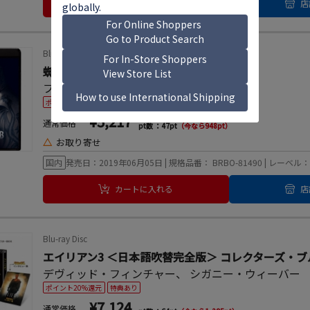
カートに入れる
店
Blu-ray Disc
蜘蛛の巣を払う女 [Blu-ray Disc+DVD]
フェデ･アルバレス
、
クレア・フォイ
ポイント20%還元
¥5,217
通常価格
pt数 ：47pt
（今なら948pt）
△
お取り寄せ
国内
発売日：2019年06月05日 | 規格品番： BRBO-81490 | 
カートに入れる
店
Blu-ray Disc
エイリアン3 ＜日本語吹替完全版＞ コレクターズ・
デヴィッド・フィンチャー
、
シガニー・ウィーバー
ポイント20%還元
特典あり
¥7,124
通常価格