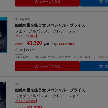
カートに入れる
店
Blu-ray Disc
蜘蛛の巣を払う女 スペシャル・プライス
フェデ･アルバレス
、
クレア・フォイ
ポイント20%還元
¥1,320
20%OFF
pt数 ：12pt
（今なら240pt）
△
在庫わずか
国内
発売日：2025年03月05日 | 規格品番： KSPXF-5024 | 
カートに入れる
店
DVD
蜘蛛の巣を払う女 スペシャル・プライス
フェデ･アルバレス
、
クレア・フォイ
ポイント20%還元
¥1,100