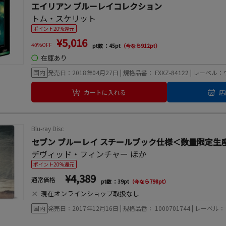
エイリアン ブルーレイコレクション
トム・スケリット
ポイント20%還元
¥5,016
40%OFF
pt数 ：45pt
（今なら912pt）
◯
在庫あり
国内
発売日：2018年04月27日 | 規格品番： FXXZ-84122 | 
カートに入れる
店
Blu-ray Disc
セブン ブルーレイ スチールブック仕様＜数量限定生
デヴィッド・フィンチャー
ほか
ポイント20%還元
¥4,389
通常価格
pt数 ：39pt
（今なら798pt）
×
現在オンラインショップ取扱なし
国内
発売日：2017年12月16日 | 規格品番： 1000701744 |