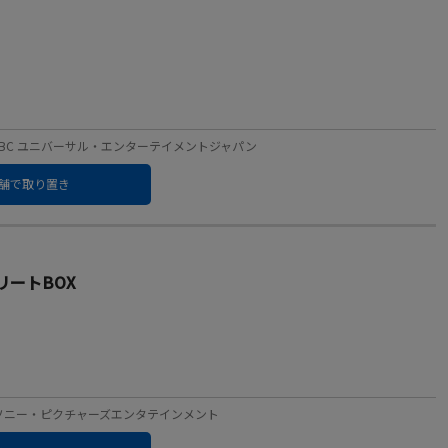
ーベル：NBC ユニバーサル・エンターテイメントジャパン
舗で取り置き
リートBOX
ーベル：ソニー・ピクチャーズエンタテインメント