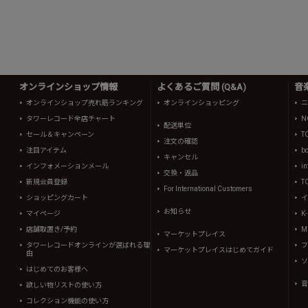
オンラインショップ情報
よくあるご質問 (Q&A)
音
オンラインショップ売れ筋ランキング
オンラインショッピング
ニ
タワーレコード全店チャート
N
配送単位
セール＆キャンペーン
T
注文の確認
注目アイテム
b
キャンセル
インフォメーションメール
in
交換・返品
新規会員登録
T
For International Customers
ショッピングカート
イ
お知らせ
マイページ
K
店舗取置き/予約
Mi
マーケットプレイス
タワーレコードオンラインが選ばれる理
フ
マーケットプレイスはじめてガイド
由
ソ
はじめてのお客様へ
音
欲しい物リストの使い方
コレクション機能の使い方