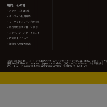
規約、その他
メンバーズ利用規約
オンライン利用規約
マーケットプレイス利用規約
特定商取引法に基づく表示
プライバシーステートメント
広告停止について
酒類販売管理者標識
TOWER RECORDS ONLINEに掲載されているすべてのコンテンツ(記事、画像、音声デ
情報の一部はRovi Corporation.、japan music data、(株)シーディージャーナルより提供
タワーレコード株式会社 東京都公安委員会 古物商許可 第302191605310号