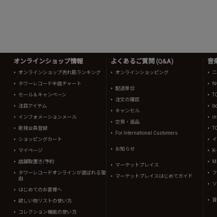
オンラインショップ情報
よくあるご質問 (Q&A)
音
オンラインショップ売れ筋ランキング
オンラインショッピング
ニ
タワーレコード全店チャート
N
配送単位
セール＆キャンペーン
T
注文の確認
注目アイテム
b
キャンセル
インフォメーションメール
in
交換・返品
新規会員登録
T
For International Customers
ショッピングカート
イ
お知らせ
マイページ
K
店舗取置き/予約
Mi
マーケットプレイス
タワーレコードオンラインが選ばれる理
フ
マーケットプレイスはじめてガイド
由
ソ
はじめてのお客様へ
音
欲しい物リストの使い方
コレクション機能の使い方