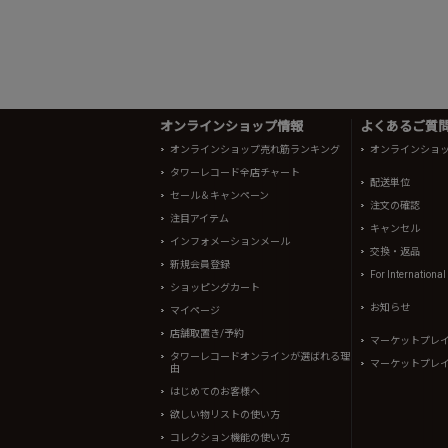
オンラインショップ情報
よくあるご質問 
オンラインショップ売れ筋ランキング
オンラインショ
タワーレコード全店チャート
配送単位
セール＆キャンペーン
注文の確認
注目アイテム
キャンセル
インフォメーションメール
交換・返品
新規会員登録
For Internationa
ショッピングカート
お知らせ
マイページ
店舗取置き/予約
マーケットプレ
タワーレコードオンラインが選ばれる理
マーケットプレ
由
はじめてのお客様へ
欲しい物リストの使い方
コレクション機能の使い方