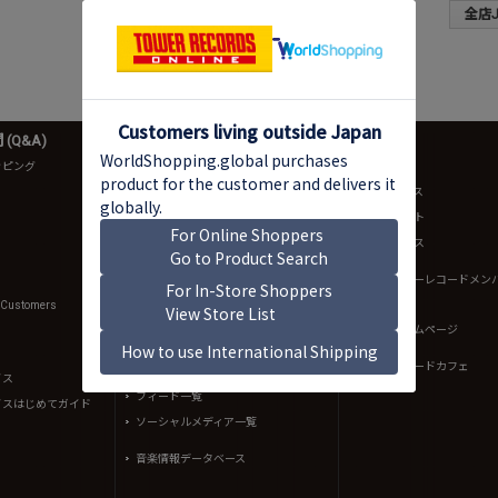
全店J-
(Q&A)
音楽情報
店舗情報
ッピング
ニュース
店舗一覧
NO MUSIC, NO LIFE.
店舗ニュース
TOWER RECORDS ARTISTS
店舗イベント
bounce
店舗サービス
intoxicate
規約（タワーレコードメン
約）
TOWER PLUS+
l Customers
イントキブログ
渋谷店ホームページ
K-POPブログ
タワーレコードカフェ
Mikiki - music review site
イス
フィード一覧
イスはじめてガイド
ソーシャルメディア一覧
音楽情報データベース