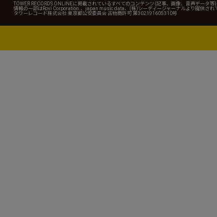
TOWER RECORDS ONLINEに掲載されているすべてのコンテンツ(記事、画像、音声デ
情報の一部はRovi Corporation.、japan music data、(株)シーディージャーナルより提供
タワーレコード株式会社 東京都公安委員会 古物商許可 第302191605310号