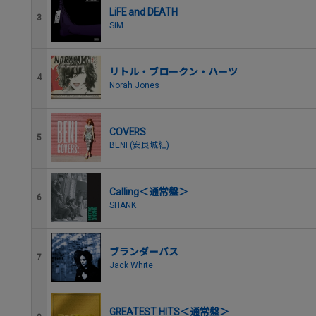
LiFE and DEATH
3
SiM
リトル・ブロークン・ハーツ
4
Norah Jones
COVERS
5
BENI (安良城紅)
Calling＜通常盤＞
6
SHANK
ブランダーバス
7
Jack White
GREATEST HITS＜通常盤＞