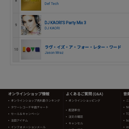
8
Def Tech
DJ KAORI'S Party Mix 3
9
DJ KAORI
ラヴ・イズ・ア・フォー・レター・ワード
10
Jason Mraz
オンラインショップ情報
よくあるご質問 (Q&A)
音
オンラインショップ売れ筋ランキング
オンラインショッピング
ニ
タワーレコード全店チャート
N
配送単位
セール＆キャンペーン
T
注文の確認
注目アイテム
b
キャンセル
インフォメーションメール
in