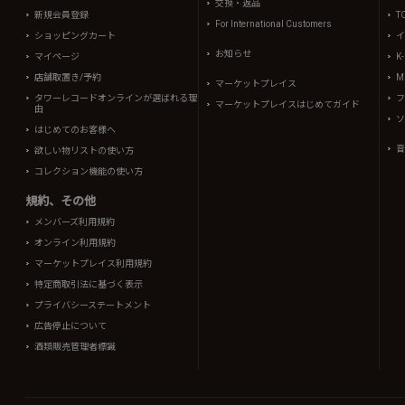
交換・返品
新規会員登録
T
For International Customers
ショッピングカート
イ
お知らせ
マイページ
K
店舗取置き/予約
Mi
マーケットプレイス
タワーレコードオンラインが選ばれる理
フ
マーケットプレイスはじめてガイド
由
ソ
はじめてのお客様へ
音
欲しい物リストの使い方
コレクション機能の使い方
規約、その他
メンバーズ利用規約
オンライン利用規約
マーケットプレイス利用規約
特定商取引法に基づく表示
プライバシーステートメント
広告停止について
酒類販売管理者標識