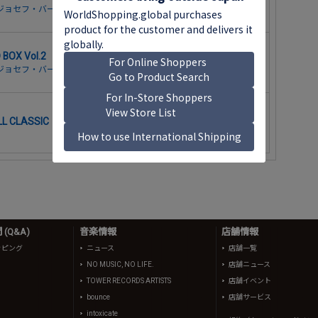
ジョセフ・バーベラ
OX Vol.2
ジョセフ・バーベラ
EBALL CLASSIC 日本代表 V2への軌跡＜期間限定生産版＞
(Q&A)
音楽情報
店舗情報
ッピング
ニュース
店舗一覧
NO MUSIC, NO LIFE.
店舗ニュース
TOWER RECORDS ARTISTS
店舗イベント
bounce
店舗サービス
intoxicate