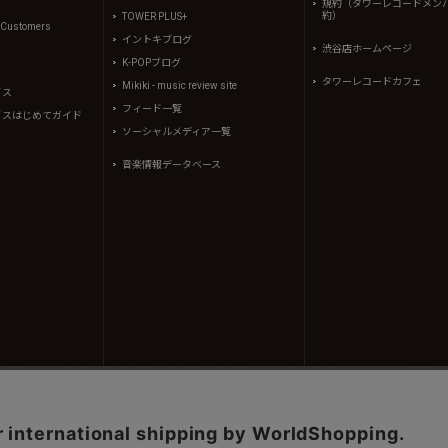
規約（タワーレコードメン
約）
TOWER PLUS+
l Customers
イントキブログ
渋谷店ホームページ
K-POPブログ
タワーレコードカフェ
Mikiki - music review site
イス
フィード一覧
イスはじめてガイド
ソーシャルメディア一覧
音楽情報データベース