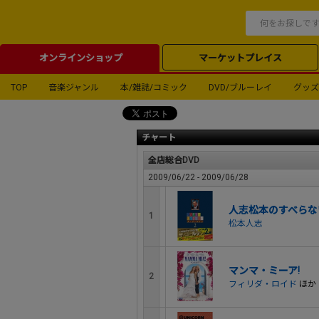
オンラインショップ
マーケットプレイス
TOP
音楽ジャンル
本/雑誌/コミック
DVD/ブルーレイ
グッズ
チャート
全店総合DVD
2009/06/22 - 2009/06/28
人志松本のすべらな
1
松本人志
マンマ・ミーア!
2
フィリダ・ロイド
ほか