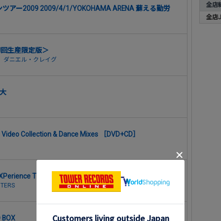
全店
ンツアー2009 2009/4/1/YOKOHAMA ARENA 蘇える勤労
全店J-
初回生産限定版＞
、
ダニエル・クレイグ
大
 Video Collection & Dance Mixes ［DVD+CD］
XPerience TOUR FINAL
HTERS
BOX