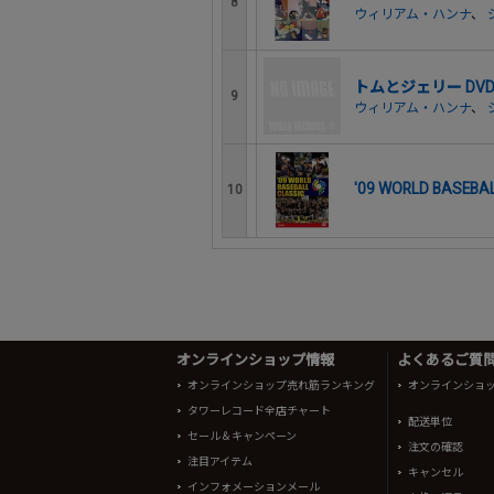
8
ウィリアム・ハンナ
、
トムとジェリー DVD B
9
ウィリアム・ハンナ
、
'09 WORLD BAS
10
オンラインショップ情報
よくあるご質問 
オンラインショップ売れ筋ランキング
オンラインショ
タワーレコード全店チャート
配送単位
セール＆キャンペーン
注文の確認
注目アイテム
キャンセル
インフォメーションメール