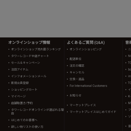
オンラインショップ情報
よくあるご質問 (Q&A)
音
オンラインショップ売れ筋ランキング
オンラインショッピング
ニ
タワーレコード全店チャート
N
配送単位
セール＆キャンペーン
T
注文の確認
注目アイテム
b
キャンセル
インフォメーションメール
in
交換・返品
新規会員登録
T
For International Customers
ショッピングカート
イ
お知らせ
マイページ
K
店舗取置き/予約
Mi
マーケットプレイス
タワーレコードオンラインが選ばれる理
フ
マーケットプレイスはじめてガイド
由
ソ
はじめてのお客様へ
音
欲しい物リストの使い方