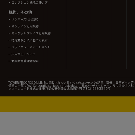
コレクション機能の使い方
規約、その他
メンバーズ利用規約
オンライン利用規約
マーケットプレイス利用規約
特定商取引法に基づく表示
プライバシーステートメント
広告停止について
酒類販売管理者標識
TOWER RECORDS ONLINEに掲載されているすべてのコンテンツ(記事、画像、音声デ
情報の一部はRovi Corporation.、japan music data、(株)シーディージャーナルより提供
タワーレコード株式会社 東京都公安委員会 古物商許可 第302191605310号