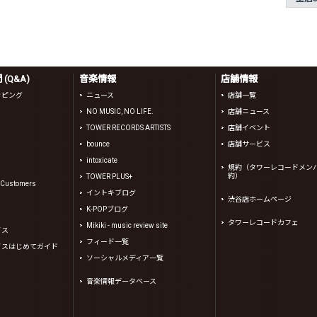
(Q&A)
音楽情報
店舗情報
ッピング
ニュース
店舗一覧
NO MUSIC, NO LIFE.
店舗ニュース
TOWER RECORDS ARTISTS
店舗イベント
bounce
店舗サービス
intoxicate
規約（タワーレコードメン
約）
TOWER PLUS+
l Customers
イントキブログ
渋谷店ホームページ
K-POPブログ
タワーレコードカフェ
Mikiki - music review site
イス
フィード一覧
イスはじめてガイド
ソーシャルメディア一覧
音楽情報データベース