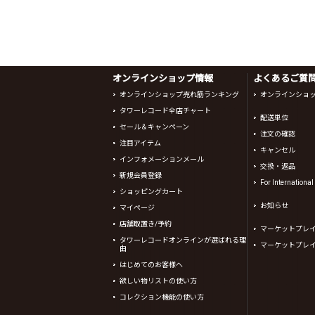
オンラインショップ情報
よくあるご質問 
オンラインショップ売れ筋ランキング
オンラインショ
タワーレコード全店チャート
配送単位
セール＆キャンペーン
注文の確認
注目アイテム
キャンセル
インフォメーションメール
交換・返品
新規会員登録
For Internationa
ショッピングカート
お知らせ
マイページ
店舗取置き/予約
マーケットプレ
タワーレコードオンラインが選ばれる理
マーケットプレ
由
はじめてのお客様へ
欲しい物リストの使い方
コレクション機能の使い方