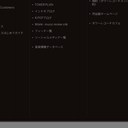
規約（タワーレコードメン
約）
TOWER PLUS+
l Customers
イントキブログ
渋谷店ホームページ
K-POPブログ
タワーレコードカフェ
Mikiki - music review site
イス
フィード一覧
イスはじめてガイド
ソーシャルメディア一覧
音楽情報データベース