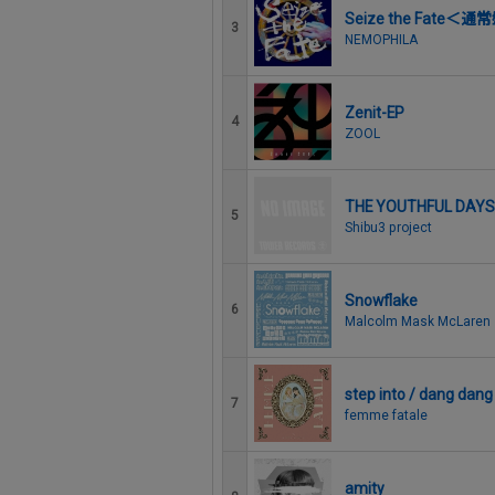
Seize the Fate＜通
3
NEMOPHILA
Zenit-EP
4
ZOOL
THE YOUTHFUL DA
5
Shibu3 project
Snowflake
6
Malcolm Mask McLaren
step into / dang dang
7
femme fatale
amity