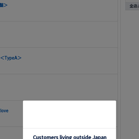
常盤＞
全店J-
YS＜TypeA＞
 love