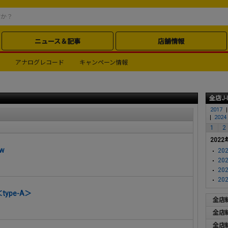
ニュース＆記事
店舗情報
アナログレコード
キャンペーン情報
全店J-
2017
2024
1
2
2022
ow
202
202
202
202
"＜type-A＞
全店
全店
全店