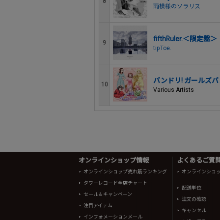
8
雨模様のソラリス
fifthRuler.＜限定盤＞
9
tipToe.
バンドリ! ガールズバ
10
Various Artists
オンラインショップ情報
よくあるご質問 
オンラインショップ売れ筋ランキング
オンラインショ
タワーレコード全店チャート
配送単位
セール＆キャンペーン
注文の確認
注目アイテム
キャンセル
インフォメーションメール