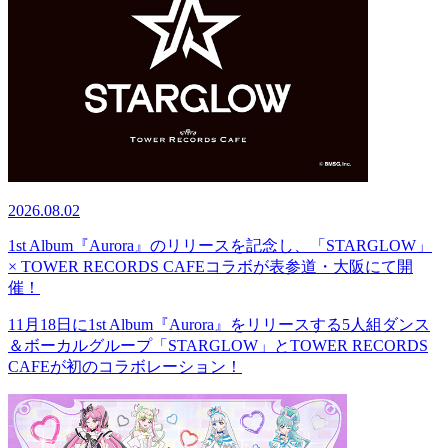
2026.08.02
1st Album『Aurora』のリリースを記念し、「STARGLOW」
× TOWER RECORDS CAFEコラボが表参道・大阪にて開
催！
11月18日に1st Album『Aurora』をリリースする5人組ダンス
＆ボーカルグループ「STARGLOW」とTOWER RECORDS
CAFEが初のコラボレーション！