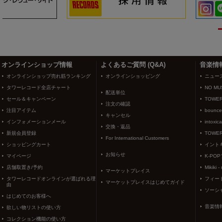
3
4
オンラインショップ情報
よくあるご質問 (Q&A)
音楽情
オンラインショップ売れ筋ランキング
オンラインショッピング
ニュー
タワーレコード全店チャート
NO MUS
配送単位
セール＆キャンペーン
TOWER
注文の確認
注目アイテム
bounce
キャンセル
インフォメーションメール
intoxic
交換・返品
新規会員登録
TOWER
For International Customers
ショッピングカート
イント
お知らせ
マイページ
K-PO
店舗取置き/予約
Mikiki -
マーケットプレイス
タワーレコードオンラインが選ばれる理
フィー
マーケットプレイスはじめてガイド
由
ソーシ
はじめてのお客様へ
音楽情
欲しい物リストの使い方
コレクション機能の使い方