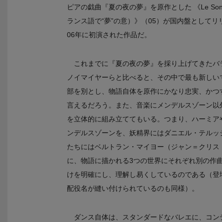
ピアの戯曲『夏の夜の夢』を原作とした 《Le So
ランス語で“夢”の意）》（05）が国内盤として
06年に初演された作品だ。
これまでに『夏の夜の夢』を採り上げてきたバ
ノイマイヤーらと比べると、その中で最も新しい
部を別とし、物語自体を原作にかなり忠実、かつ
言えるだろう。また、音楽にメンデルスゾーン以
を立体的に組み立ててもいる。つまり、ハーミア
ンデルスゾーンを、妖精界にはダニエル・テルッ
たちにはベルトラン・マイヨー（ジャン＝クリス
に、物語に描かれる3つの世界にそれぞれ別の作
けを明確にし、理解し易くしているのである（登
配役名が縫い付けられているのも同様）。
ダンス自体は、スタンダードなバレエに、コン