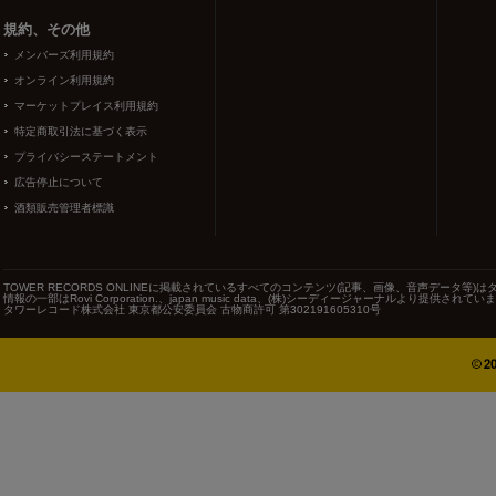
規約、その他
メンバーズ利用規約
オンライン利用規約
マーケットプレイス利用規約
特定商取引法に基づく表示
プライバシーステートメント
広告停止について
酒類販売管理者標識
TOWER RECORDS ONLINEに掲載されているすべてのコンテンツ(記事、画像、音声データ
情報の一部はRovi Corporation.、japan music data、(株)シーディージャーナルより提供されてい
タワーレコード株式会社 東京都公安委員会 古物商許可 第302191605310号