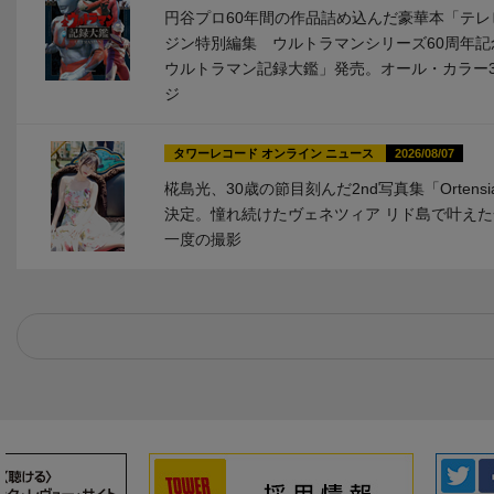
円谷プロ60年間の作品詰め込んだ豪華本「テレ
ジン特別編集 ウルトラマンシリーズ60周年記
ウルトラマン記録大鑑」発売。オール・カラー3
ジ
タワーレコード オンライン ニュース
2026/08/07
椛島光、30歳の節目刻んだ2nd写真集「Ortens
決定。憧れ続けたヴェネツィア リド島で叶え
一度の撮影