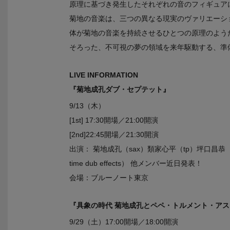
原理に基づき発生したそれぞれの音のフィギュア
菊地の音楽は、三つの異なる現実のヴァリエーシ
体が菊地の音楽を持続させるひとつの原理のよう
そろった、不可視の夢の領域を来年駆動する、準
LIVE INFORMATION
『菊地成孔ダブ・セプテット』
9/13（木）
[1st] 17:30開場／21:00開演
[2nd]22:45開場／21:30開演
出演： 菊地成孔（sax）類家心平（tp）坪口昌恭（P
time dub effects） 他メンバー近日発表！
会場：ブルーノート東京
『具象の時代 菊地成孔とペペ・トルメント・ア
9/29（土）17:00開場／18:00開演