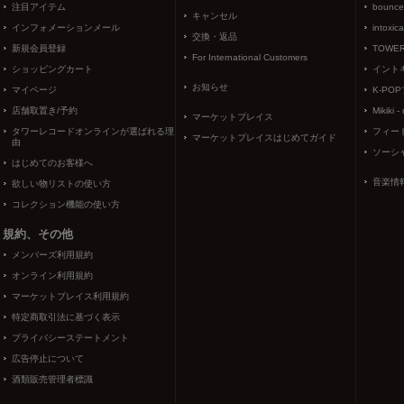
注目アイテム
bounce
キャンセル
インフォメーションメール
intoxic
交換・返品
新規会員登録
TOWER
For International Customers
ショッピングカート
イント
お知らせ
マイページ
K-PO
店舗取置き/予約
Mikiki -
マーケットプレイス
タワーレコードオンラインが選ばれる理
フィー
マーケットプレイスはじめてガイド
由
ソーシ
はじめてのお客様へ
音楽情
欲しい物リストの使い方
コレクション機能の使い方
規約、その他
メンバーズ利用規約
オンライン利用規約
マーケットプレイス利用規約
特定商取引法に基づく表示
プライバシーステートメント
広告停止について
酒類販売管理者標識