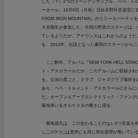
した（？）2つのラージアンサンブル、ぺぺ・トル
ーホール、10月8日（月祝）日比谷野外音楽堂に登場
FROM IRON MOUNTAIN』のリリースパー
大谷能生が参加した。今回の野音のステージは、ゲ
ているようだが、アナウンスはこれからのようだ。ライ
を、2010年、伝説となった豪雨のステージから
ここ数年、アルバム『NEW YORK HELL 
ト・アスカラールだが、このアルバムに収録され
を、公演の度ごと、クラブ、ジャズクラブ場所を
あり、ペペ・トルメント・アスカラールにさらに
だ。オープンエアーでエレクトリック・ファンク
菊地率いるオルケスタの響きに浸る。
菊地成孔は、この交わることのない3つ音楽を
しこの3つには意外にも同じ発生原理が働いてい