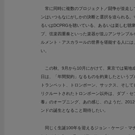
常に同時に複数のプロジェクト／闘争が並走し
ンはいつもなにがしかの決断と選択を迫られる。
るいはDCPRGを聴いている、あるいは楽しむ聴
プ、弦楽四重奏といった楽器が並ぶアンサンブル
ルメント・アスカラールの世界を堪能する人には
い。
この秋、9月から10月にかけて、東京では菊地
日は、「年間契約」なるものを約束したというブ
トランペット、トロンボーン、サックス、そして
リクルートされたトロンボーン以外は、ダブ・セ
養』のオープニング、あの感じ、のようだ。201
ンドの誕生となること期待したい。
同じく生誕100年を迎えるジョン・ケージ・