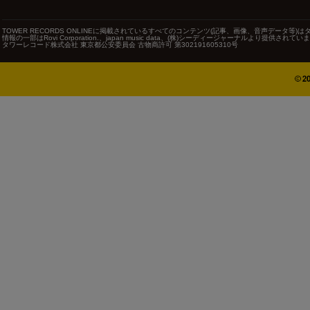
TOWER RECORDS ONLINEに掲載されているすべてのコンテンツ(記事、画像、音声データ
情報の一部はRovi Corporation.、japan music data、(株)シーディージャーナルより提供されてい
タワーレコード株式会社 東京都公安委員会 古物商許可 第302191605310号