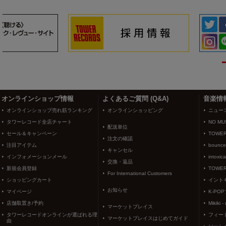
3
4
オンラインショップ情報
よくあるご質問 (Q&A)
音楽情
オンラインショップ売れ筋ランキング
オンラインショッピング
ニュー
タワーレコード全店チャート
NO MUS
配送単位
セール＆キャンペーン
TOWER
注文の確認
注目アイテム
bounce
キャンセル
インフォメーションメール
intoxic
交換・返品
新規会員登録
TOWER
For International Customers
ショッピングカート
イント
お知らせ
マイページ
K-PO
店舗取置き/予約
Mikiki -
マーケットプレイス
タワーレコードオンラインが選ばれる理
フィー
マーケットプレイスはじめてガイド
由