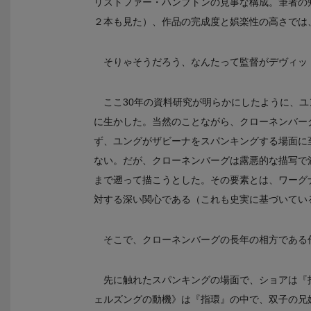
リストファー・ハンプトンの見事な構成。筆者の
２本も見た）、作品の完成度と娯楽性の高さでは
そりゃそうだろう、なんたって監督がデヴィッ
ここ30年の資料研究が明らかにしたように、
に生かした。当然のことながら、クローネンバー
ず、ユングがザビーナをスパンキングする場面に
ない。だが、クローネンバーグは露悪的な描写で
まで遡って描こうとした。その要素とは、ワーグ
対する深い関心である（これも史実に基づいてい
そこで、クローネンバーグの長年の相方である
先に触れたスパンキングの場面で、ショアは『
ェルズングの動機》は『指環』の中で、双子の兄