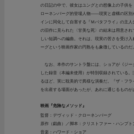
の日記の中で、彼女はユングとの想像上の子供を
ローネンバーグ的登場人物――現実と虚構の区別
インに同化して自害する『Ｍバタフライ』の主人
の旧作に見られた〈甘美な死〉の結末は用意され
しい短調への編曲。それは、現実の苦さを受け入
ーグという映画作家の円熟をも象徴しているのだ
なお、本作のサントラ盤には、ショアが《ジー
した録音（本編未使用）が特別収録されている。演
るほど、実に耽美的で異様な演奏だ。『ザ・フラ
を出産する場面があったが、あれに通じるものが
映画『危険なメソッド』
監督：デヴィッド・クローネンバーグ
原作（戯曲）／脚本：クリストファー・ハンプト
音楽：ハワード・ショア