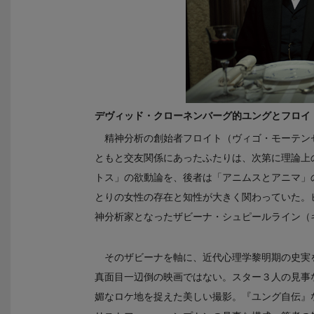
デヴィッド・クローネンバーグ的ユングとフロイ
精神分析の創始者フロイト（ヴィゴ・モーテン
ともと交友関係にあったふたりは、次第に理論上の
トス」の欲動論を、後者は「アニムスとアニマ」
とりの女性の存在と知性が大きく関わっていた。
神分析家となったザビーナ・シュピールライン（
そのザビーナを軸に、近代心理学黎明期の史実
真面目一辺倒の映画ではない。スター３人の見事
媚なロケ地を捉えた美しい撮影。『ユング自伝』