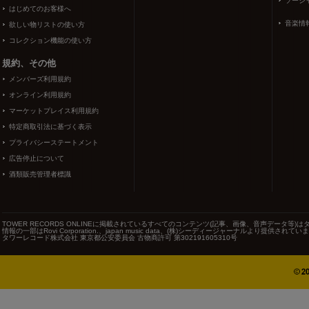
ソーシ
はじめてのお客様へ
音楽情
欲しい物リストの使い方
コレクション機能の使い方
規約、その他
メンバーズ利用規約
オンライン利用規約
マーケットプレイス利用規約
特定商取引法に基づく表示
プライバシーステートメント
広告停止について
酒類販売管理者標識
TOWER RECORDS ONLINEに掲載されているすべてのコンテンツ(記事、画像、音声データ
情報の一部はRovi Corporation.、japan music data、(株)シーディージャーナルより提供されてい
タワーレコード株式会社 東京都公安委員会 古物商許可 第302191605310号