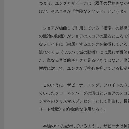
つまり、ユングとザビーナは（双子の兄妹さなが
けだ。それこそが『危険なメソッド』というタイ
ショアが編曲して引用している『指環』の動機
の鍛冶の動機》がショアのスコアの至るところで
なフロイトに〈隷属〉するユングを象徴している
流れてくる《ワルハラ城の動機》には思わず爆笑
た、単なる音楽的ギャグと見るべきではない。摩
態度に対して、ユングが反抗心を抱いている状況
このように、ザビーナ、ユング、フロイトの３
ていったクローネンバーグの演出とショアのスコ
ジマへのクリスマスプレゼントとして作曲し、長
リート牧歌》の印象的な使用だろう。
本編の中で描かれているように、ザビーナは神