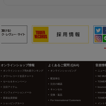
3
4
オンラインショップ情報
よくあるご質問 (Q&A)
音楽情
オンラインショップ売れ筋ランキング
オンラインショッピング
ニュー
タワーレコード全店チャート
NO MUS
配送単位
セール＆キャンペーン
TOWER
注文の確認
注目アイテム
bounce
キャンセル
インフォメーションメール
intoxic
交換・返品
新規会員登録
TOWER
For International Customers
ショッピングカート
イント