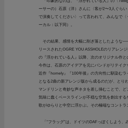
「印象的なのは、『浮かれている人』の〈Twilig
ーサーの）石原（洋）さんに〈客が2〜3人ぐら
で演奏してください〉って言われて、みんなで〈
ーカル：以下同）。
その結果、感情を大幅に削ぎ落としたような──
リースされたOGRE YOU ASSHOLEのリアレンジ
の『浮かれている人』以降、次のオリジナル作と
今作は、石原のアイデアを元にバンドがリテイク
近作『homely』『100年後』の方向性に馴染
となる2曲の新アレンジ版から成るのだが、とり
マンドリンと奇妙な声ネタを差し挿むことで、どこ
気味に蠢くベースラインが不穏な空気を創出する
歌がゆらりと中空に浮かぶ。その極端なコントラ
「“フラッグ”は、ドイツのDAFっぽくしよう