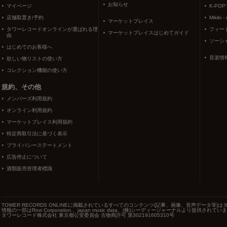
お知らせ
マイページ
K-PO
店舗取置き/予約
Mikiki -
マーケットプレイス
タワーレコードオンラインが選ばれる理
フィー
マーケットプレイスはじめてガイド
由
ソーシ
はじめてのお客様へ
音楽情
欲しい物リストの使い方
コレクション機能の使い方
規約、その他
メンバーズ利用規約
オンライン利用規約
マーケットプレイス利用規約
特定商取引法に基づく表示
プライバシーステートメント
広告停止について
酒類販売管理者標識
TOWER RECORDS ONLINEに掲載されているすべてのコンテンツ(記事、画像、音声データ
情報の一部はRovi Corporation.、japan music data、(株)シーディージャーナルより提供されてい
タワーレコード株式会社 東京都公安委員会 古物商許可 第302191605310号