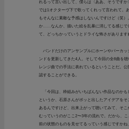
れるって言い出して、僕らは〈ああ、そうですか
では1オクターヴ下で歌ってくれって言われて。あ
もそんなに素敵な予感はしないんですけど（笑）
か……なんか、描いた絵を乱暴に消してる感じで
て、どっちかっていうとドライな怖さがあります
バンドだけのアンサンブルにホーンやパーカッ
ンドを更新してきた4人。そして今回の全8曲を
レンジ曲での手法に表れているということだ。公
認することができる。
「今回は、枠組みがいちばんない作品なのかも
というか、石原さんがポッと出したアイデアをそ
あるんですけど、出来上がって聴いてみて、そこ
むっていうのがここ2〜3年の流れで。だから、
前の状態のものを見せてるっていう感じですかね