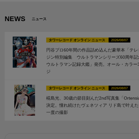
NEWS
ニュース
タワーレコード オンライン ニュース
2026/08/07
円谷プロ60年間の作品詰め込んだ豪華本「テレ
ジン特別編集 ウルトラマンシリーズ60周年記
ウルトラマン記録大鑑」発売。オール・カラー3
ジ
タワーレコード オンライン ニュース
2026/08/07
椛島光、30歳の節目刻んだ2nd写真集「Ortens
決定。憧れ続けたヴェネツィア リド島で叶え
一度の撮影