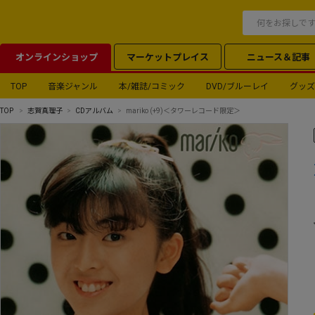
オンラインショップ
マーケットプレイス
ニュース＆記事
TOP
音楽ジャンル
本/雑誌/コミック
DVD/ブルーレイ
グッズ
TOP
志賀真理子
CDアルバム
mariko (+9)＜タワーレコード限定＞