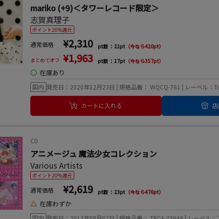
mariko (+9)＜タワーレコード限定＞
志賀真理子
ポイント20%還元
¥2,310
通常価格
pt数 ：21pt
（今なら420pt）
¥1,963
まとめてオフ
pt数 ：17pt
（今なら357pt）
◯
在庫あり
国内
発売日：2020年12月23日 | 規格品番： WQCQ-761 | レーベル：Tower t
カートに入れる
店
CD
アニメージュ 魔法少女コレクション
Various Artists
ポイント20%還元
¥2,619
通常価格
pt数 ：23pt
（今なら476pt）
△
在庫わずか
国内
発売日：2013年08月07日 | 規格品番： TKCA-73948 | レーベ