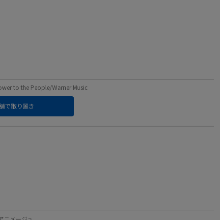
o the People/Warner Music
舗で取り置き
ル：アニメージュ