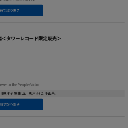
舗で取り置き
ment編＜タワーレコード限定販売＞
o the People/Victor
川恵津子 編曲:山川恵津子) 2. 小山茉...
舗で取り置き