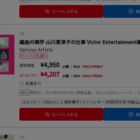
カートに入れる
店
CD
編曲の美学 山川恵津子の仕事 Victor Entertain
Various Artists
ポイント20%還元
¥4,950
通常価格
pt数 ：45pt
（今なら900pt）
¥4,207
まとめてオフ
pt数 ：38pt
（今なら765pt）
◯
在庫あり
国内
発売日：2024年05月29日 | 規格品番： NCS-10293 | レーベル：Tower t
コメント： ＜Disc-3＞ 1. 岡本舞子 /ファンレター (作詞:阿久悠 作曲:山
カートに入れる
店
CD