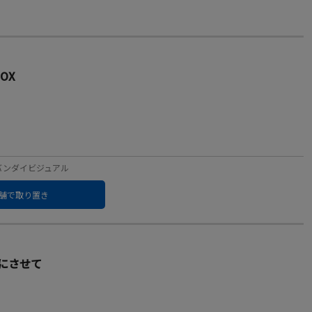
OX
ル：バンダイビジュアル
舗で取り置き
にさせて