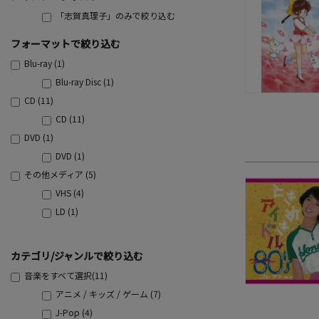
「志賀真理子」のみで絞り込む
フォーマットで絞り込む
Blu-ray (1)
Blu-ray Disc (1)
CD (11)
CD (11)
DVD (1)
DVD (1)
その他メディア (5)
VHS (4)
LD (1)
カテゴリ/ジャンルで絞り込む
音楽をすべて選択(11)
アニメ / キッズ / ゲーム (7)
J-Pop (4)