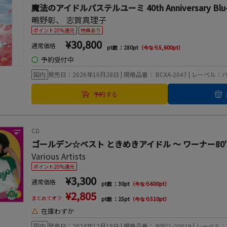
魔法のアイドルパステルユーミ 40th Anniversary Bl
鴫野彰
、
志賀真理子
ポイント20%還元
特典あり
¥30,800
通常価格
pt数 ：280pt
（今なら5,600pt）
◯
予約受付中
国内
発売日：2026年10月28日 | 規格品番： BCXA-2047 | レ
予約する
CD
ゴールデン☆ベスト ときめきアイドル ～ ワーナー80
Various Artists
ポイント20%還元
¥3,300
通常価格
pt数 ：30pt
（今なら600pt）
¥2,805
まとめてオフ
pt数 ：25pt
（今なら510pt）
△
在庫わずか
国内
発売日：2024年12月18日 | 規格品番： WPCL-20019 | レーベル：WA