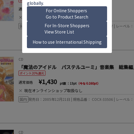
¥1,430
通常価格
pt数 ：13pt
（今なら260pt）
×
現在オンラインショップ取扱なし
国内
発売日：2005年12月21日 | 規格品番： COCX-33507 | レーベル：C
CD
「魔法のアイドル パステルユーミ」音楽集 総集編
ポイント20%還元
¥1,430
通常価格
pt数 ：13pt
（今なら260pt）
×
現在オンラインショップ取扱なし
国内
発売日：2005年12月21日 | 規格品番： COCX-33506 | レーベル：C
CD