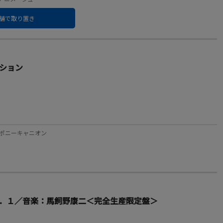
舗で取り置き
ション
ベル：ポニーキャニオン
．１／音楽：馬飼野康二＜完全生産限定盤＞