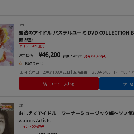
DVD
魔法のアイドル パステルユーミ DVD COLLECTION B
鴨野彰
ポイント20%還元
¥46,200
通常価格
pt数 ：420pt
（今なら8,400pt）
△
お取り寄せ
国内
発売日：2003年08月22日 | 規格品番： BCBA-1406 | レーベ
カートに入れる
店
CD
おしえてアイドル ワーナーミュージック編～ソノ気
Various Artists
ポイント20%還元