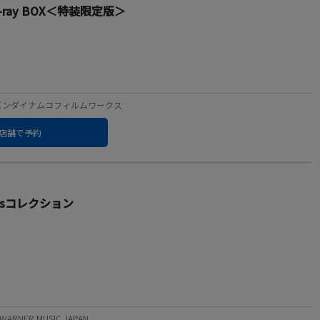
u-ray BOX＜特装限定版＞
ーベル：バンダイナムコフィルムワークス
店舗で予約
'sコレクション
RNER MUSIC JAPAN