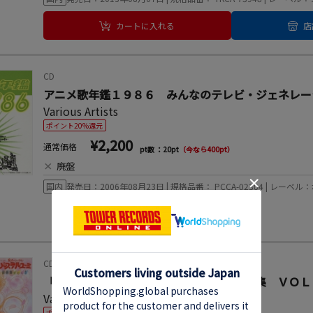
カートに入れる
店
CD
アニメ歌年鑑１９８６ みんなのテレビ・ジェネレー
Various Artists
ポイント20%還元
¥2,200
通常価格
pt数 ：20pt
（今なら400pt）
×
廃盤
国内
発売日：2006年08月23日 | 規格品番： PCCA-02304 | レー
CD
「魔法のアイドル パステルユーミ」音楽集 ＶＯＬ
Various Artists
ポイント20%還元