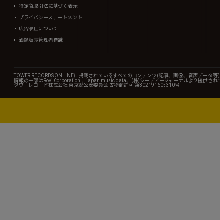
特定商取引法に基づく表示
プライバシーステートメント
広告停止について
酒類販売管理者標識
TOWER RECORDS ONLINEに掲載されているすべてのコンテンツ(記事、画像、音声デ
情報の一部はRovi Corporation.、japan music data、(株)シーディージャーナルより提供
タワーレコード株式会社 東京都公安委員会 古物商許可 第302191605310号