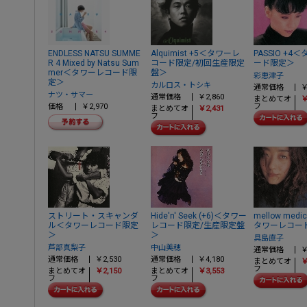
ENDLESS NATSU SUMME
Alquimist +5＜タワーレ
PASSIO +4
R 4 Mixed by Natsu Sum
コード限定/初回生産限定
ード限定＞
mer＜タワーレコード限
盤＞
彩恵津子
定＞
カルロス・トシキ
通常価格
￥
ナツ・サマー
通常価格
￥2,860
まとめてオ
￥
価格
￥2,970
フ
まとめてオ
￥2,431
フ
ストリート・スキャンダ
Hide'n' Seek (+6)＜タワー
mellow medic
ル＜タワーレコード限定
レコード限定/生産限定盤
タワーレコー
＞
＞
具島直子
芦部真梨子
中山美穂
通常価格
￥
通常価格
￥2,530
通常価格
￥4,180
まとめてオ
￥
フ
まとめてオ
￥2,150
まとめてオ
￥3,553
フ
フ