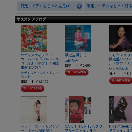
限定アイテムをもっと見る(1)
限定アイテムをもっと見る(
オススメ アナログ
サディスティック・ミ
浮遊空間 (+1)
いしだあゆみ
カ・バンド (100％ Pure L
限定盤/クリ
亜蘭知子
P) ［2LP+7inch］＜完全
ル・ヴァイナ
価格
￥6,600
生産限定盤＞
いしだあゆみ
サディスティック・ミカ・
価格
￥5,9
バンド
価格
￥12,100
ドゥー・ユー・リメンバ
CATCH THE NITE＜クリア
Hide'n' Se
ー・ミー＜限定盤＞
ブルーヴァイナル＞
クヴァイナル