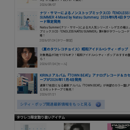
2026/08/07
ナツ・サマーによるノンストップミックスCD『ENDLESS N
SUMMER 4 Mixed by Natsu Summer』2026年9月4日
ード限定発売
Natsu Summer(ナツ・サマー)による大人気シリーズ・レゲエの極
プミックスCD「ENDLESS NATSU SUMMER」第4弾がタワーレコー
場！
2026/07/24 [タワー限定]
〈夏のタワレコチョイス〉昭和アイドル×シティ・ポップ
対象商品が3枚で15％オフ！昭和アイドル×シティ・ポップ おすすめ
ら！
2026/07/24 [セール]
KIRINJI アルバム『TOWN BEAT』アナログレコード＆
ープが2026年11月4日発売
通算17枚目となる最新アルバム『TOWN BEAT』が待望のカラー盤L
とカセットテープで発売！
2026/07/21
シティ・ポップ関連最新情報をもっと見る
タワレコ限定取り扱いアイテム