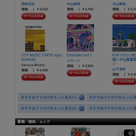
岡崎友紀
中山美穂
中山美穂
価格
￥4,620
価格
￥5,940
価格
￥5,9
CITY MUSIC TOKYO sync
Extended Vol.1
FOR YOU＜
hronicity
盤/180g重
スカート
＞
Various Artists
価格
￥3,850
山下達郎
価格
￥4,400
価格
￥4,4
おすすめアナログをもっと見る(1)
おすすめアナログをもっと見る
おすすめアナログをもっと見る(5)
おすすめアナログをもっと見る
書籍／雑誌／ムック