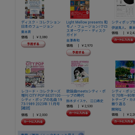
ディスク・コレクション
Light Mellow presents 和
シティポップ
日本のフュージョン
モノ・フュージョン/クロ
伊波真人
、
栗
スオーヴァー・ディスク
栗本斉
価格
￥2,4
ガイド
価格
￥3,080
金澤寿和
価格
￥2,970
レコード・コレクターズ
歌謡曲meetsシティ・ポ
シティ・ポッ
増刊 CITY POP BEST100――
ップの時代
セ 70年～8
シティ・ポップの名曲 19
トテープ・カ
鈴木ダイスケ
、
江口寿史
73-1989 2023年 11月号
振り返る
価格
￥2,530
[雑誌]
開発社
価格
￥2,2
価格
￥2,000