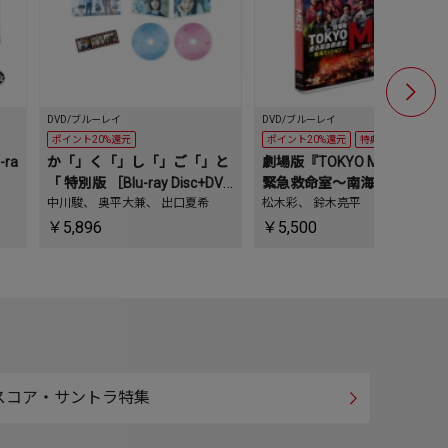
DVD/ブルーレイ
DVD/ブルーレイ
DVD/ブルーレ
ポイント20%還元
ポイント20%還元
特典あり
ポイント20
-ra
か「」く「」し「」ご「」と
劇場版『TOKYO MER～走る
劇場版『TO
「 特別版 ［Blu-ray Disc+DV
緊急救命室～南海ミッショ
緊急救命
D］
中川駿
、
奥平大兼
、
出口夏希
ン』＜通常版＞
松木彩
、
鈴木亮平
ン』＜通
松木彩
、
鈴
￥5,896
￥5,500
￥5,500
スコア・サントラ特集