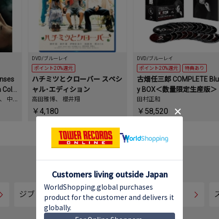
DVD/ブルーレイ
DVD/ブルーレイ
ポイント20%還元
ポイント20%還元
特典あり
enses
ハチミツとクローバー スペシ
古畑任三郎 COMPLETE Blu
Colle
ャル･エディション
y BOX＜数量限定生産版＞
、
中
高田雅博
、
櫻井翔
田村正和
、
小林
￥4,180
￥58,520
ジブリ作品