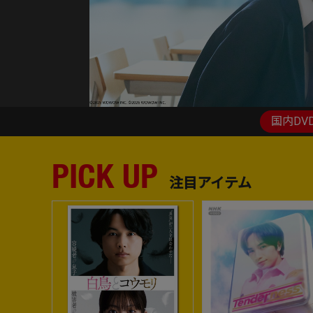
国内DV
PICK UP
注目アイテム