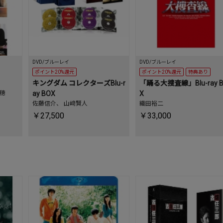
DVD/ブルーレイ
DVD/ブルーレイ
ポイント20%還元
ポイント20%還元
特典あり
キングダム コレクターズBlu-r
「踊る大捜査線」Blu-ray 
穂
ay BOX
X
佐藤信介
、
山﨑賢人
織田裕二
￥27,500
￥33,000