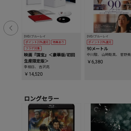
DVD/ブルーレイ
DVD/ブルーレイ
ポイント20%還元
特典あり
ポイント20%還元
90メートル
フラゲ対象
映画『国宝』＜豪華版/初回
中川駿
、
山時聡真
、
菅野美
生産限定版＞
￥6,380
李相日
、
吉沢亮
￥14,520
ロングセラー