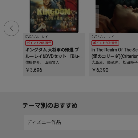
DVD/ブルーレイ
DVD/ブルーレイ
ポイント20%還元
ポイント20%還元
キングダム 大将軍の帰還 ブ
In The Realm Of The S
ルーレイ&DVDセット ［Blu-r
(愛のコリーダ)(Criterion 
ay Disc+DVD］＜通常版＞
佐藤信介
、
山﨑賢人
ction)
大島渚
、
藤竜也
、
松田暎子
島葵
、
松井康子
、
芹明香
￥3,696
￥6,390
加奈枝
、
富山加津江
ほか
テーマ別のおすすめ
ディズニー作品