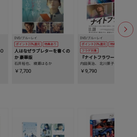
DVD/ブルーレイ
DVD/ブルーレイ
DVD/ブルーレ
ポイント20%還元
特典あり
ポイント20%還元
特典あり
ポイント20
BO
人はなぜラブレターを書くの
フラゲ対象
フラゲ対象
か 豪華版
『ナイトフラワー』 豪華版
『ナイトフ
石井裕也
、
綾瀬はるか
内田英治
、
北川景子
内田英治
、
￥7,700
￥9,790
￥9,790