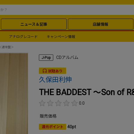
ニュース＆記事
店舗情報
アナログレコード
キャンペーン情報
&B～＜通常盤＞
CDアルバム
J-Pop
試聴あり
久保田利伸
THE BADDEST ～Son o
0.0
販売価格
40pt
還元ポイント