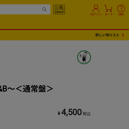
ログイン
カート
Q&A
欲しい物リスト
f R&B～＜通常盤＞
4,500
¥
税込