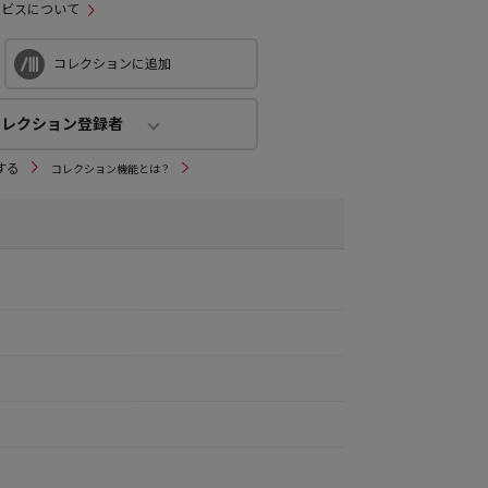
ービスについて
コレクションに追加
コレクション登録者
コレクション登録者
する
コレクション機能とは？
2
人
(公開：0人)