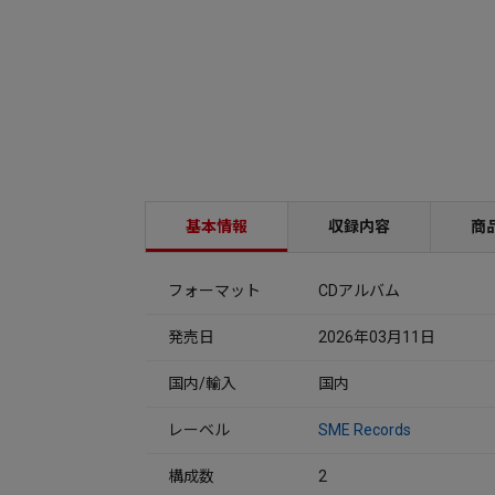
基本情報
収録内容
商
フォーマット
CDアルバム
発売日
2026年03月11日
国内/輸入
国内
レーベル
SME Records
構成数
2