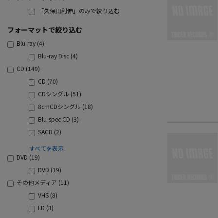
「久保田利伸」のみで絞り込む
フォーマットで絞り込む
Blu-ray (4)
Blu-ray Disc (4)
CD (149)
CD (70)
CDシングル (51)
8cmCDシングル (18)
Blu-spec CD (3)
SACD (2)
すべてを表示
DVD (19)
DVD (19)
その他メディア (11)
VHS (8)
LD (3)