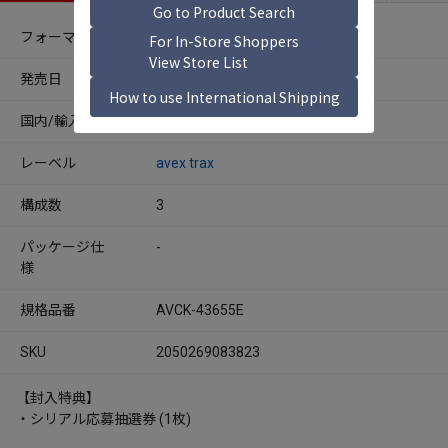
フォーマット
CDシングル
発売日
2026年07月15日
国内/輸入
国内
レーベル
avex trax
構成数
3
パッケージ仕
-
様
規格品番
AVCK-43655E
SKU
2050269083823
【封入特典】
・シリアル応募抽選券 (1枚)