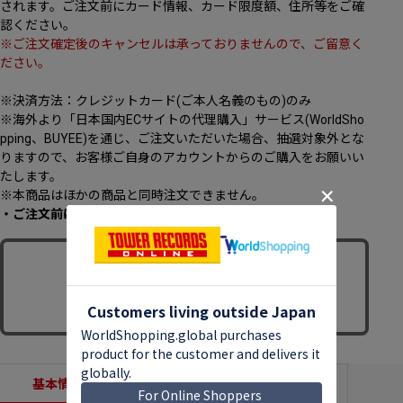
されます。ご注文前にカード情報、カード限度額、住所等をご確
認ください。
※ご注文確定後のキャンセルは承っておりませんので、ご留意く
ださい。
※決済方法：クレジットカード(ご本人名義のもの)のみ
※海外より「日本国内ECサイトの代理購入」サービス(WorldSho
pping、BUYEE)を通じ、ご注文いただいた場合、抽選対象外とな
りますので、お客様ご自身のアカウントからのご購入をお願いい
たします。
※本商品はほかの商品と同時注文できません。
・ご注文前に、必ず[
こちら
]のページをご一読ください。
基本情報
収録内容
商品説明