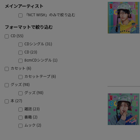
メインアーティスト
「NCT WISH」のみで絞り込む
フォーマットで絞り込む
CD (55)
CDシングル (31)
CD (23)
8cmCDシングル (1)
カセット (6)
カセットテープ (6)
グッズ (98)
グッズ (98)
本 (27)
雑誌 (23)
書籍 (2)
ムック (2)