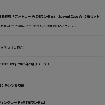
.対象特典「フォトカード(6種ランダム)」&Jewel Case Ver.7種セット
という力強い抱負と情熱が込められている 韓国3枚目のミニアルバム！
"を含む計6曲収録！
E FUTURE』2025年2月リリース！
・コンテンツも収録
ディングカード (全7種ランダム)」