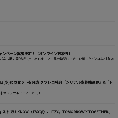
プレゼントキャンペーン実施決定！【オンライン対象外】
ードの対象店舗にてパネル展の開催が決定いたしました！展示期間終了後、使用したパネルは対象店
、2月25日(水)にカセットを発売 タワレコ特典「シリアル応募抽選券」&「ト
日本オリジナルミニアルバム！
ーティストでU-KNOW（TVXQ!）、ITZY、TOMORROW X TOGETHER、