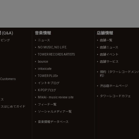
(Q&A)
音楽情報
店舗情報
ッピング
ニュース
店舗一覧
NO MUSIC, NO LIFE.
店舗ニュース
TOWER RECORDS ARTISTS
店舗イベント
bounce
店舗サービス
intoxicate
規約（タワーレコードメン
約）
TOWER PLUS+
l Customers
イントキブログ
渋谷店ホームページ
K-POPブログ
タワーレコードカフェ
Mikiki - music review site
イス
フィード一覧
イスはじめてガイド
ソーシャルメディア一覧
音楽情報データベース