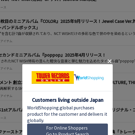
ニュース
国3枚目のミニアルバム『COLOR』2025年9月リリース！Jewel Case Ver
トバンドルボックス」
OR"を含む計7曲が収録されており、NCT WISHだけの多彩な色で世の中を染める
 注目アイテム
韓国セカンドミニアルバム『poppop』2025年4月リリース！
されたNCT WISH特有の澄んた軽快な音楽と弾む魅力を込めたタイトル曲"poppop
 注目アイテム
ト 創立30周年記念アルバム『2025 SMTOWN：THE CULTURE, TH
解釈するSM代表ヒット曲！団体曲"Thank You"を含む17曲収録！
 注目アイテム
日本1stアルバム『WISHFUL』12月25日リリース決定。日本オリジナル
ニュース
日本ファーストアルバム『WISHFUL』12月25日発売 購入先着特典「トレー