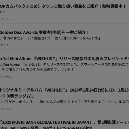
K-POPカムバックまとめ〉タワレコ取り扱い商品をご紹介！随時更新中！
テム
 注目アイテム
olden Disc Awards 受賞者(作品)を一挙ご紹介！
)、台湾の台北ドームで開催された「第40回 Golden Disc Awards」
 注目アイテム
Japan 1st Mini Album 『WISHLIST』リリース記念パネル展＆
apan 1st Mini Album 『WISHLIST』のリリースを記念して、タワーレコ
IST』をご購入された方の中から抽選でプレゼント！
 注目アイテム
日本オリジナルミニアルバム『WISHLIST』2026年1月14日(水)にCD
ド (6種ランダム)」
SHLISTが叶いますように」願いを込めた聴く人すべてに寄り添うエモーショナルな
 注目アイテム
025 MUSIC BANK GLOBAL FESTIVAL IN JAPAN」、第2弾出演ア
E、TWS、NCT WISH発表。SPゲストにSnow Man決定