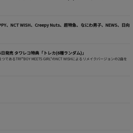
PPY、NCT WISH、Creepy Nuts、超特急、なにわ男子、NEWS、日向
年7月15日発売 タワレコ特典「トレカ(6種ランダム)」
あるTRF"BOY MEETS GIRL"のNCT WISHによるリメイクバージョンの2曲を