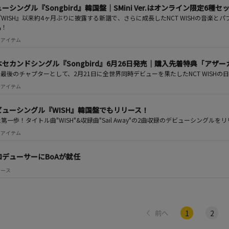
ニューシングル『Songbird』韓国盤｜SMini Ver.はオンライン限定6種
WISH』以来約4ヶ月ぶりに披露する新譜で、さらに成長したNCT WISHの音楽
品！
 注目アイテム
｜日本セカンドシングル『Songbird』6月26日発売｜購入先着特典「アザ
の最後のチャプターとして、2月21日に全世界同時デビューを果たしたNCT WISH
 注目アイテム
｜デビューシングル『WISH』韓国盤でもリリース！
一歩！タイトル曲"WISH"&収録曲"Sail Away"の2曲収録のデビューシングルを
 注目アイテム
プロデューサーにBoAが就任
ニュース
1
2
前へ