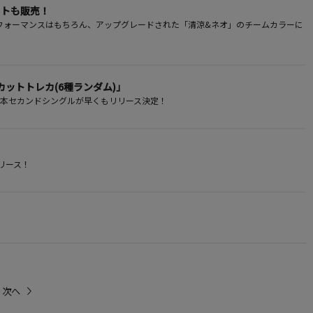
セットも販売！
とパフォーマンスはもちろん、アップグレードされた「清涼&ネオ」のチームカラーに
ーカットトレカ(6種ランダム)」
の日本セカンドシングルが早くもリリース決定！
リリース！
次へ