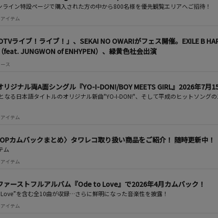
ンライン特設ページで購入された方の中から800名様を優先観覧エリアへご招待！
 注目アイテム
TVライブ！ライブ！」、SEKAI NO OWARIがフェス開催。EXILE B HA
eat. JUNGWON of ENHYPEN）、緑黄色社会出演
ニュース
本オリジナル両A面シングル『YO-I-DON!/BOY MEETS GIRL』2026
初となる日本語タイトルのオリジナル新曲"YO-I-DON!"、そして平成のヒットソングの1つで
 注目アイテム
K-POPカムバックまとめ〉タワレコ取り扱い商品をご紹介！ 随時更新中！
テム
 注目アイテム
韓国ファーストフルアルバム『Ode to Love』で2026年4月カムバック！
to Love”を含む全10曲が収録…さらに鮮明になった音楽性を披露！
 注目アイテム