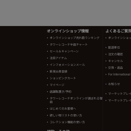
オンラインショップ情報
よくあるご質問 
オンラインショップ売れ筋ランキング
オンラインショ
タワーレコード全店チャート
配送単位
セール＆キャンペーン
注文の確認
注目アイテム
キャンセル
インフォメーションメール
交換・返品
新規会員登録
For Internationa
ショッピングカート
お知らせ
マイページ
店舗取置き/予約
マーケットプレ
タワーレコードオンラインが選ばれる理
マーケットプレ
由
はじめてのお客様へ
欲しい物リストの使い方
コレクション機能の使い方