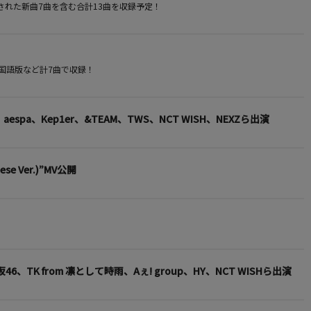
作された新曲7曲を含む合計13曲を収録予定！
p"韓国語版など計7曲で収録！
espa、Kep1er、&TEAM、TWS、NCT WISH、NEXZら出演
e Ver.)”MV公開
、TK from 凛として時雨、Aぇ! group、HY、NCT WISHら出演