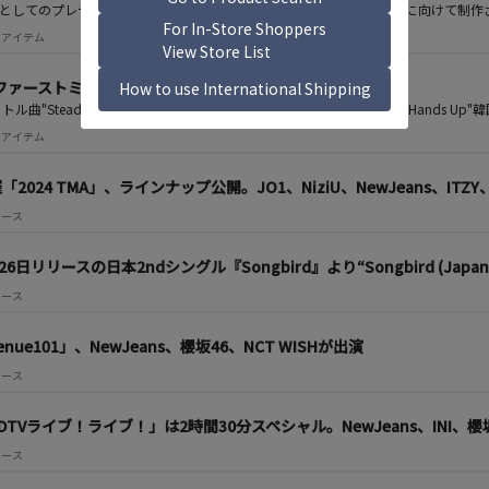
EAM(仮)としてのプレデビュー曲からシングル曲はもちろん、その他アルバムに向けて制
 注目アイテム
韓国ファーストミニアルバム『Steady』2024年9月発売！
曲"Steady"をはじめ、先行公開曲"Dunk Shot"、プレデビュー曲"Hands U
 注目アイテム
2024 TMA」、ラインナップ公開。JO1、NiziU、NewJeans、ITZY、a
ニュース
26日リリースの日本2ndシングル『Songbird』より“Songbird (Japanes
ニュース
nue101」、NewJeans、櫻坂46、NCT WISHが出演
ニュース
DTVライブ！ライブ！」は2時間30分スペシャル。NewJeans、INI、櫻坂46
ニュース