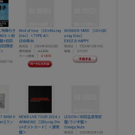
入特典付き
Kind of love ［CD+Blu-ray
WONDER YARD ［CD+2Bl
》ND5 ＜初
Disc］＜TYPE-A＞
u-ray Disc］
】盤+初回
日向坂46
EXILE B HAPPY
+初回限定
発売日
2026年05月20日
発売日
2026年10月14日
盤＞
通常価格
￥2,000
価格
￥9,900
セール価格
￥1,800
06月17日
CT WISH V
NEWS LIVE TOUR 2024 J
LEGION＜初回生産限定
Ver.)(ラン
APANEWS ［2Blu-ray Dis
盤/ラジオ盤＞
)
c+ポストカード］＜通常
Creepy Nuts
盤＞
発売日
2025年03月12日