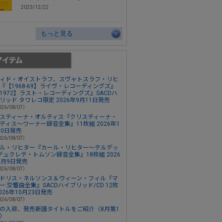
2023/12/22
もっと見る
ィド・オイストラフ、スヴャトスラフ・リヒ
『【1968-69】ライヴ・レコーディングズ』
1972】ラスト・レコーディングズ』SACDハ
リッド タワレコ限定 2026年9月11日発売
26/08/07）
スティーナ・オルティス『クリスティーナ・
ティス～ワーナー録音全集』11枚組 2026年1
30日発売
26/08/07）
ル・リヒター『カール・リヒター～テルデッ
デュクレテ・トムソン録音全集』18枚組 2026
0月9日発売
26/08/07）
ドリス・ネルソンス＆ウィーン・フィル『マ
ー:交響曲全集』SACDハイブリッド/CD 12枚
2026年10月23日発売
26/08/07）
の入荷、発売新譜タイトルをご紹介〈8月第1
〉