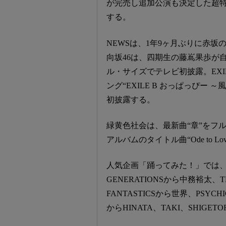
が完売し追加公演も決定した超特
する。
NEWSは、1年9ヶ月ぶりに赤
向坂46は、四期生の藤嶌果歩が自身初
ル・サイズでテレビ初披露。EXI
ング“EXILE B おっぱっぴー ～
初披露する。
緑黄色社会は、最新曲“章”をフル・
アルバムのタイトル曲“Ode to 
人気企画「踊ってみた！」では、LD
GENERATIONSから中務裕太、T
FANTASTICSから世界、PSYCHI
からHINATA、TAKI、SHI