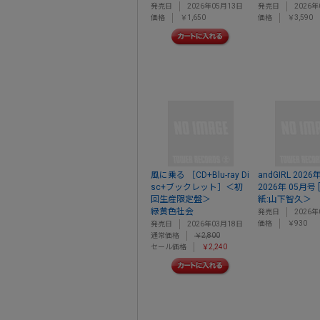
発売日
2026年05月13日
発売日
2026年
価格
￥1,650
価格
￥3,590
風に乗る ［CD+Blu-ray Di
andGIRL 20
sc+ブックレット］＜初
2026年 05月号
回生産限定盤＞
紙:山下智久＞
緑黄色社会
発売日
2026年
価格
￥930
発売日
2026年03月18日
通常価格
￥2,800
セール価格
￥2,240