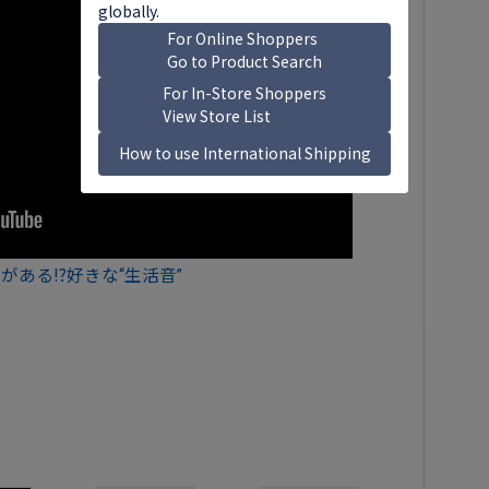
がある⁉️好きな“生活音”