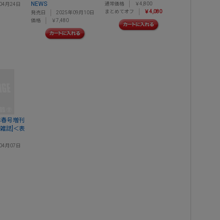
NEWS
通常価格
￥4,800
04月24日
まとめてオフ
￥4,080
発売日
2025年09月10日
価格
￥7,480
26年春号増刊
 [雑誌]＜表
04月07日