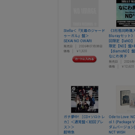
Stella＜『天幕のジャード
《3形態同時購
ゥーガル』盤＞
Blu-rayセット
SEKAI NO OWARI
回限定【laND
限定【ND】盤
発売日
2026年07月08日
【diamoND】
価格
￥1,320
なにわ男子
発売日
2026年
価格
￥12,620
ガチ夢中! ［CD+ソロトレ
Ode to Love: N
カ］＜通常盤＜初回プレ
ol.1 (Package 
ス＞＞
ダムバージョン
超特急
NCT WISH