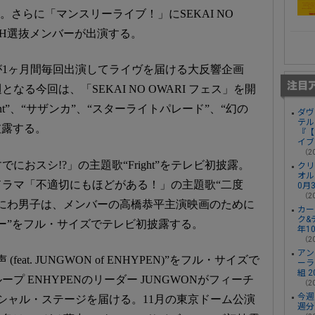
。さらに「マンスリーライブ！」にSEKAI NO
DH選抜メンバーが出演する。
1ヶ月間毎回出演してライヴを届ける大反響企画
る今回は、「SEKAI NO OWARI フェス」を開
lent”、“サザンカ”、“スターライトパレード”、“幻の
ダヴ
テル
披露する。
『【
イブ
（20
時すでにおスシ!?」の主題歌“Fright”をテレビ初披露。
クリ
オル
たドラマ「不適切にもほどがある！」の主題歌“二度
0月
（20
にわ男子は、メンバーの高橋恭平主演映画のために
カー
ク&
ー”をフル・サイズでテレビ初披露する。
年1
（20
アン
at. JUNGWON of ENHYPEN)”をフル・サイズで
ーラ
組 
 ENHYPENのリーダー JUNGWONがフィーチ
（20
今週
シャル・ステージを届ける。11月の東京ドーム公演
週分