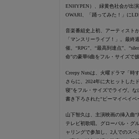
ENHYPEN）、緑黄色社会が出演
OWARI、「踊ってみた！」にL
音楽番組史上初、アーティストが
「マンスリーライブ！」。最終週とな
催。“RPG”、“最高到達点”、“si
命”の豪華6曲をフル・サイズで
Creepy Nutsは、火曜ドラマ「
さらに、2024年に大ヒットし
寝”をフル・サイズでライヴ。な
書き下ろされた“ビーマイベイベ
山下智久は、主演映画の挿入曲“声 (fe
テレビ初歌唱。グローバル・グループ
ャリングで参加し、2人でのスペ