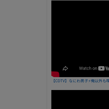
【CDTV】なにわ男子⚡俺以外も喋