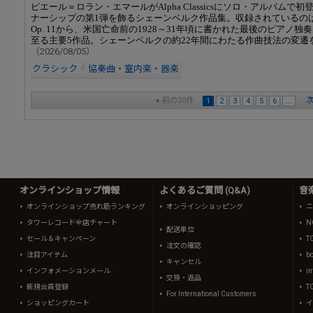
ピエール＝ロラン・エマールがAlpha Classicsにソロ・アルバムで
ナーシップの第1弾を飾るシェーンベルク作品集。収録されているのは
Op. 11から、米国亡命前の1928～31年頃に書かれた最後のピアノ独奏曲Op
至る主要5作品。シェーンベルクの約22年間にわたる作曲技法の変遷
（2026/08/05）
クラシック
協奏曲・室内楽・器楽
前の20件
次
1
2
3
4
5
6
...
オンラインショップ情報
よくあるご質問 (Q&A)
音
オンラインショップ売れ筋ランキング
オンラインショッピング
ニ
タワーレコード全店チャート
N
配送単位
セール＆キャンペーン
T
注文の確認
注目アイテム
b
キャンセル
インフォメーションメール
in
交換・返品
新規会員登録
T
For International Customers
ショッピングカート
イ