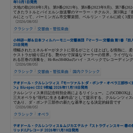
年10月1日発売
大地の歌(2018年1月)、第9番(2021年)、第6番(2023年9月)、第7番(20
てきたラトルとバイエルン放送響のマーラー・チクルス、第5弾は「
ルにとって、バーミンガム市交響楽団、ベルリン・フィルに続く3度
（2026/08/05）
クラシック
交響曲・管弦楽曲
小林研一郎＆日本フィルハーモニー交響楽団『マーラー:交響曲 第1番「巨人」
25日発売
増幅されたエネルギーがタクトに宿るがごとくほとばしる情熱に、柔
ケストラが繰り広げる、艶やかで深遠なマーラーの世界。ライヴなら
れる圧巻の演奏を、Hi-Res384Khzのハイ・スペックでレコーディン
（2026/08/05）
クラシック
交響曲・管弦楽曲
国内クラシック
テオドール・クルレンツィス『モーツァルト:ダ・ポンテ・オペラ三部作＜
＞』Blu-spec CD2 9枚組 2026年11月18日発売
クルレンツィス来日記念特別企画によるリイシュー。このCDBOXは
三大オペラを“現代に生きる劇作品”として提示する、クルレンツィ
であり、ダ・ポンテ三部作の新たな基準となる決定的録音です
（2026/08/05）
クラシック
オペラ
テオドール・クルレンツィス＆ムジカエテルナ『ストラヴィンスキー:春の祭
リッド/LPレコード 2026年11月18日発売