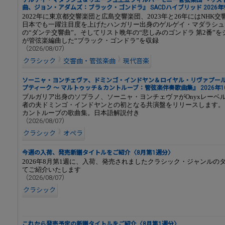
ゲルゲイ・マダラシュ＆リエージュ王立フィルハーモニー管弦楽団 『リス
曲、ジョン・アダムズ：ブラック・ゴンドラ』 SACDハイブリッド 2026年
2022年に東京都交響楽団と広島交響楽団、2023年と26年にはNHK
日本でも一躍注目度を上げたハンガリー出身のゲルゲイ・マダラシュ
の“ダンテ交響曲”。そしてリスト晩年の“悲しみのゴンドラ 第2番”
が管弦楽編曲した“ブラック・ゴンドラ”を収録
（2026/08/07）
クラシック
交響曲・管弦楽曲
現代音楽
ソーニャ・ヨンチェヴァ、ドミンゴ・インドヤン＆ロイヤル・リヴァプール
プティーク ～ マルトゥッチ＆カントルーブ：管弦楽伴奏歌曲集』 2026年
ブルガリア出身のソプラノ、ソーニャ・ヨンチェヴァがOnyxレーベ
者の夫ドミンゴ・インドヤンとの初となる共演盤をリリースします。
カントルーブの歌曲集。日本語解説付き
（2026/08/07）
クラシック
オペラ
今週の入荷、発売新譜タイトルをご紹介〈8月第1週分〉
2026年8月第1週に、入荷、発売されましたクラシック・ジャンルの
てご紹介いたします
（2026/08/07）
クラシック
これから発売予定の新譜タイトルをご紹介〈8月第1週分〉