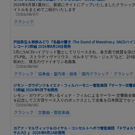
2026年8月第1週分に、新規にサイトにアップいたしましたクラシッ
イトルをまとめてご紹介いたします
（2026/08/07）
クラシック
戸田弥生＆野原みどり『名器の響き -The Sound of Maestros-』SACDハ
レコード2枚組 2026年8月28日発売
5月にSACDハイブリッド盤としてリリースされ、各方面で絶賛を浴
グLP化。ストラディヴァリウス、ガルネリ"デル・ジェス"など、計8
収めた、珠玉のヴァイオリン名曲集
（2026/08/06）
クラシック
協奏曲・室内楽・器楽
国内クラシック
クラシック
ジモン・ガウデンツ＆イエナ・フィルハーモニー管弦楽団『マーラー交響曲全集
13枚組 2026年9月下旬発売
シモン・ガウデンツ率いるイェナ・フィルによるマーラー:交響曲全
を記念して三方背ケース入りのボックスとして全集を日本限定でセッ
（2026/08/06）
クラシック
交響曲・管弦楽曲
ヨアナ・マルヴィッツ＆ロイヤル・コンセルトヘボウ管弦楽団 『ドヴォル
サルカ》』 2026年9月24日発売