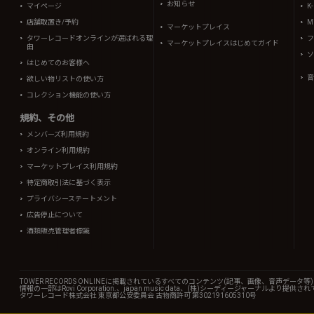
お知らせ
マイページ
K
店舗取置き/予約
Mi
マーケットプレイス
タワーレコードオンラインが選ばれる理
フ
マーケットプレイスはじめてガイド
由
ソ
はじめてのお客様へ
音
欲しい物リストの使い方
コレクション機能の使い方
規約、その他
メンバーズ利用規約
オンライン利用規約
マーケットプレイス利用規約
特定商取引法に基づく表示
プライバシーステートメント
広告停止について
酒類販売管理者標識
TOWER RECORDS ONLINEに掲載されているすべてのコンテンツ(記事、画像、音声デ
情報の一部はRovi Corporation.、japan music data、(株)シーディージャーナルより提供
タワーレコード株式会社 東京都公安委員会 古物商許可 第302191605310号