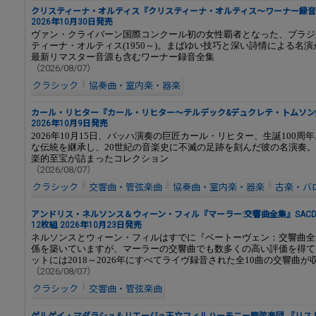
クリスティーナ・オルティス『クリスティーナ・オルティス～ワーナー録音
2026年10月30日発売
ヴァン・クライバーン国際コンクール初の女性覇者となった、ブラジ
ティーナ・オルティス(1950～)。まばゆい技巧と深い詩情による名
最新リマスター音源も含むワーナー録音全集
（2026/08/07）
クラシック
協奏曲・室内楽・器楽
カール・リヒター『カール・リヒター～テルデック&デュクレテ・トムソン
2026年10月9日発売
2026年10月15日、バッハ演奏の巨匠カール・リヒター、生誕100周
な伝統を継承し、20世紀の音楽史に不滅の足跡を刻んだ彼の名演奏
楽的至宝が詰まったコレクション
（2026/08/07）
クラシック
交響曲・管弦楽曲
協奏曲・室内楽・器楽
古楽・バ
アンドリス・ネルソンス＆ウィーン・フィル『マーラー:交響曲全集』SACD
12枚組 2026年10月23日発売
ネルソンスとウィーン・フィルはすでに『ベートーヴェン：交響曲全
係を築いていますが、マーラーの交響曲でも数多くの高い評価を得て
ットには2018～2026年にすべてライヴ録音された全10曲の交響曲
（2026/08/07）
クラシック
交響曲・管弦楽曲