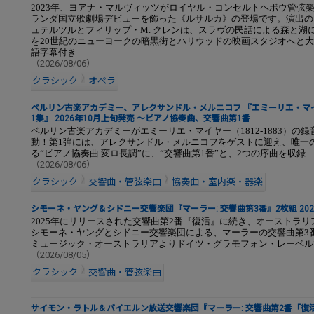
2023年、ヨアナ・マルヴィッツがロイヤル・コンセルトヘボウ管弦
ランダ国立歌劇場デビューを飾った《ルサルカ》の登場です。演出の
ュテルツルとフィリップ・M. クレンは、スラヴの民話による森と湖
を20世紀のニューヨークの暗黒街とハリウッドの映画スタジオへと
語字幕付き
（2026/08/06）
クラシック
オペラ
ベルリン古楽アカデミー、アレクサンドル・メルニコフ 『エミーリエ・マ
1集』 2026年10月上旬発売 ～ピアノ協奏曲、交響曲第1番
ベルリン古楽アカデミーがエミーリエ・マイヤー（1812-1883）の
動！第1弾には、アレクサンドル・メルニコフをゲストに迎え、唯一
る“ピアノ協奏曲 変ロ長調”に、“交響曲第1番”と、2つの序曲を収録
（2026/08/06）
クラシック
交響曲・管弦楽曲
協奏曲・室内楽・器楽
シモーネ・ヤング＆シドニー交響楽団『マーラー: 交響曲第3番』2枚組 20
2025年にリリースされた交響曲第2番『復活』に続き、オーストラ
シモーネ・ヤングとシドニー交響楽団による、マーラーの交響曲第3
ミュージック・オーストラリアよりドイツ・グラモフォン・レーベル
（2026/08/05）
クラシック
交響曲・管弦楽曲
サイモン・ラトル＆バイエルン放送交響楽団『マーラー: 交響曲第2番「復活」