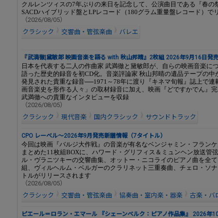
クルレンツィスの7年ぶりの来日を記念して、公演曲目である『春の
SACDハイブリッド盤とLPレコード（180グラム重量盤レコード）で
（2026/08/05）
クラシック
交響曲・管弦楽曲
バレエ
『武満徹|黛敏郎 映画音楽を語る with 秋山邦晴』2枚組 2026年9月16日発
日本を代表する二人の作曲家 武満徹と黛敏郎が、自らの映画音楽に
語った歴史的録音を初CD化。音楽評論家 秋山邦晴の遺品テープの中
発見された貴重な録音──1971～78年に渡り『キネマ旬報』誌上で
画音楽史を形作る人々」の取材録音に加え、映画『どですかでん』完
武満徹への貴重なインタビューを収録
（2026/08/05）
クラシック
現代音楽
国内クラシック
サウンドトラック
CPO レーベル～2026年9月発売新譜情報（7タイトル）
今回は映画『バルジ大作戦』の音楽が有名なベンジャミン・フランケ
まとめた11枚組BOXに、ハワード・グリフィス＆ミュンヘン放送管
ル・ヴラニツキーの交響曲集、オットー・ニコライのピアノ曲を全て
組、ヴィルヘルム・ベルガーのクラリネット三重奏曲、チェロ・ソナ
トルがリリースされます
（2026/08/05）
クラシック
交響曲・管弦楽曲
協奏曲・室内楽・器楽
古楽・バ
ピエール＝ロラン・エマール 『シェーンベルク：ピアノ作品集』 2026年1