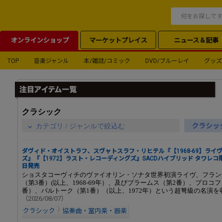
オンラインショップ
マーケットプレイス
ニュース＆記事
TOP
音楽ジャンル
本/雑誌/コミック
DVD/ブルーレイ
グッズ
クラシック
クラシッ
カテゴリ / ジャンルで絞込む
ダヴィド・オイストラフ、スヴャトスラフ・リヒテル『【1968-69】ライ
ズ』『【1972】ラスト・レコーディングズ』SACDハイブリッド タワレコ限定
日発売
ショスタコーヴィチのヴァイオリン・ソナタ世界初演ライヴ、フラン
（第3番）(以上、1968-69年）、及びブラームス（第2番）、プロコ
番）、バルトーク（第1番）（以上、1972年）という超弩級の名演を
（2026/08/07）
クラシック
協奏曲・室内楽・器楽