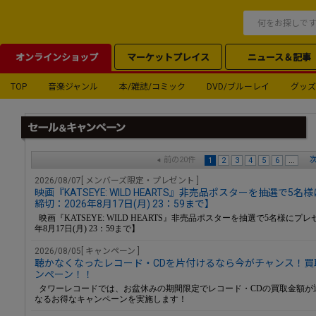
オンラインショップ
マーケットプレイス
ニュース＆記事
TOP
音楽ジャンル
本/雑誌/コミック
DVD/ブルーレイ
グッズ
前の20件
次
1
2
3
4
5
6
...
2026/08/07[ メンバーズ限定・プレゼント ]
映画『KATSEYE: WILD HEARTS』非売品ポスターを抽選で5
締切：2026年8月17日(月) 23：59まで】
映画『KATSEYE: WILD HEARTS』非売品ポスターを抽選で5名様にプレ
年8月17日(月) 23：59まで】
2026/08/05[ キャンペーン ]
聴かなくなったレコード・CDを片付けるなら今がチャンス！買取
ンペーン！！
タワーレコードでは、お盆休みの期間限定でレコード・CDの買取金額が通
なるお得なキャンペーンを実施します！