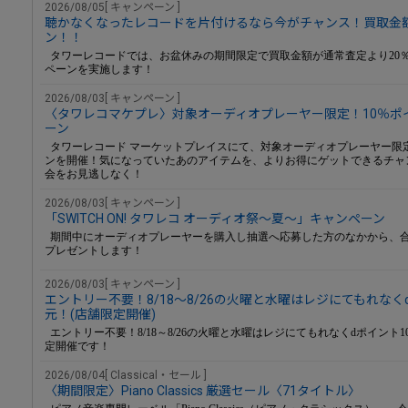
2026/08/05[ キャンペーン ]
聴かなくなったレコードを片付けるなら今がチャンス！買取金額
ン！！
タワーレコードでは、お盆休みの期間限定で買取金額が通常査定より20％
ペーンを実施します！
2026/08/03[ キャンペーン ]
〈タワレコマケプレ〉対象オーディオプレーヤー限定！10％ポ
ーン
タワーレコード マーケットプレイスにて、対象オーディオプレーヤー限
ンを開催！気になっていたあのアイテムを、よりお得にゲットできるチャ
会をお見逃しなく！
2026/08/03[ キャンペーン ]
「SWITCH ON! タワレコ オーディオ祭～夏～」キャンペーン
期間中にオーディオプレーヤーを購入し抽選へ応募した方のなかから、合
プレゼントします！
2026/08/03[ キャンペーン ]
エントリー不要！8/18～8/26の火曜と水曜はレジにてもれなく
元！(店舗限定開催)
エントリー不要！8/18～8/26の火曜と水曜はレジにてもれなくdポイント
定開催です！
2026/08/04[ Classical・セール ]
〈期間限定〉Piano Classics 厳選セール〈71タイトル〉