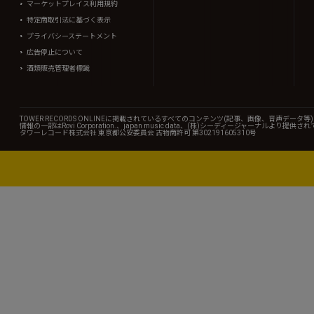
マーケットプレイス利用規約
特定商取引法に基づく表示
プライバシーステートメント
広告停止について
酒類販売管理者標識
TOWER RECORDS ONLINEに掲載されているすべてのコンテンツ(記事、画像、音声デ
情報の一部はRovi Corporation.、japan music data、(株)シーディージャーナルより提供
タワーレコード株式会社 東京都公安委員会 古物商許可 第302191605310号