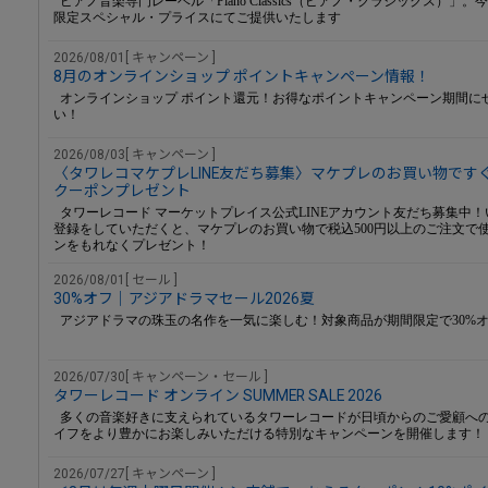
ピアノ音楽専門レーベル「Piano Classics（ピアノ・クラシックス）」
限定スペシャル・プライスにてご提供いたします
2026/08/01[ キャンペーン ]
8月のオンラインショップ ポイントキャンペーン情報！
オンラインショップ ポイント還元！お得なポイントキャンペーン期間に
い！
2026/08/03[ キャンペーン ]
〈タワレコマケプレLINE友だち募集〉マケプレのお買い物ですぐ
クーポンプレゼント
タワーレコード マーケットプレイス公式LINEアカウント友だち募集中！い
登録をしていただくと、マケプレのお買い物で税込500円以上のご注文で使
ンをもれなくプレゼント！
2026/08/01[ セール ]
30%オフ｜アジアドラマセール2026夏
アジアドラマの珠玉の名作を一気に楽しむ！対象商品が期間限定で30%
2026/07/30[ キャンペーン・セール ]
タワーレコード オンライン SUMMER SALE 2026
多くの音楽好きに支えられているタワーレコードが日頃からのご愛顧へ
イフをより豊かにお楽しみいただける特別なキャンペーンを開催します！
2026/07/27[ キャンペーン ]