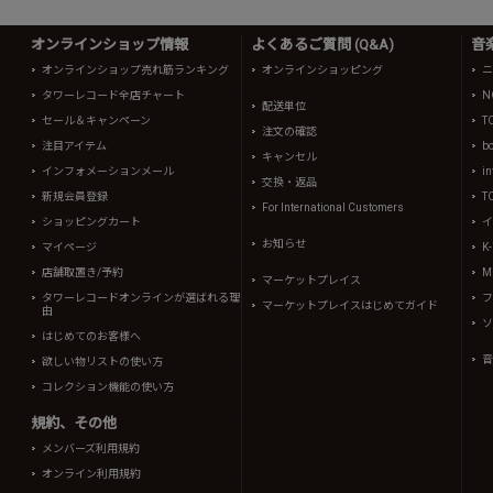
オンラインショップ情報
よくあるご質問 (Q&A)
音
オンラインショップ売れ筋ランキング
オンラインショッピング
ニ
タワーレコード全店チャート
N
配送単位
セール＆キャンペーン
T
注文の確認
注目アイテム
b
キャンセル
インフォメーションメール
in
交換・返品
新規会員登録
T
For International Customers
ショッピングカート
イ
お知らせ
マイページ
K
店舗取置き/予約
Mi
マーケットプレイス
タワーレコードオンラインが選ばれる理
フ
マーケットプレイスはじめてガイド
由
ソ
はじめてのお客様へ
音
欲しい物リストの使い方
コレクション機能の使い方
規約、その他
メンバーズ利用規約
オンライン利用規約