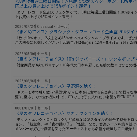
＜8月は毎週土曜日開催！＞店舗でつかえるクーポン！10%ポ
円以上お買い上げで15%ポイント還元！
タワーレコード全店(カフェを除く)で、8月は毎週土曜日開催！10%ポイ
上お買い上げで15%ポイント還元！
2026/07/24[ Classical・セール ]
〈まとめてオフ〉クラシック・タワーレコード企画盤 704タイト
1枚で10％オフ、 2枚まとめ15％オフのスペシャル・プライスです。ぜ
この機会にお探しください！2026年7月24日(金）12時～8月31日（月）23
2026/08/06[ セール ]
〈夏のタワレコチョイス〉10's ジャパニーズ・ロック＆ポップ 
対象商品が3枚で15％オフ！10年代の日本を彩った名盤の数々ぜひこの機
2026/08/03[ セール ]
〈夏のタワレコチョイス〉星野源を聴く！
ギター１本で独り歌う"星野源"から日本を代表する音楽家として様々な境
源"に至るまでの全作品の中で、CDでこそ手に入れたい名盤をPICK UP!!
0001/01/01[ セール ]
〈夏のタワレコチョイス〉サカナクションを聴く！
テクノ・エレクトロ・ロックなど多様な音楽スタイルの融合で魅せるロ
ョン。「新宝島」や「夜の踊り子」「怪獣」など、音楽シーンを築き続け
メンバーが好むor影響を受けたアーティストから名盤を厳選してご紹介！