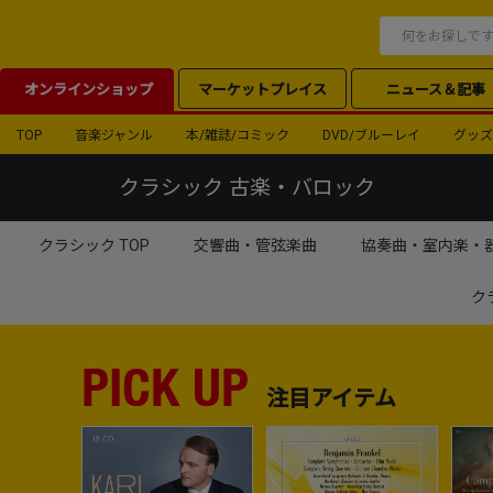
オンラインショップ
マーケットプレイス
ニュース＆記事
TOP
音楽ジャンル
本/雑誌/コミック
DVD/ブルーレイ
グッズ
クラシック 古楽・バロック
クラシック TOP
交響曲・管弦楽曲
協奏曲・室内楽・
ク
PICK UP
注目アイテム