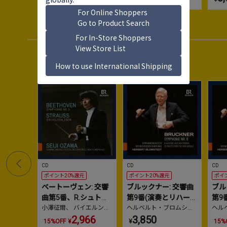
Sales
セールスランキング
1
2
No.
No.
No.
CD
CD
CD
ポイント20%還元
ポイント20%還元
ポイ
ベートーヴェン: 交響
ブルックナー: 交響曲
ブル
曲第5番、R.シュトラ
第9番(演奏とリハーサ
第9
ウス: 英雄の生涯
小澤征爾
、
バイエルン放
ル)
ヘルベルト・ブロムシュ
ル)
ヘル
送交響楽団
テット
、
バイエルン放送
テッ
2,966
3,850
15%OFF
¥
¥
15%
交響楽団
交響