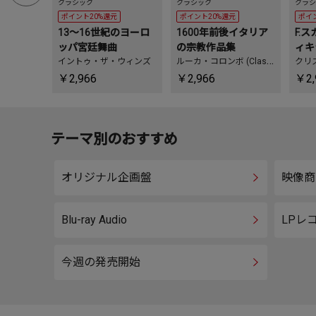
クラシック
クラシック
クラシ
ポイント20%還元
ポイント20%還元
ポイ
13～16世紀のヨーロ
1600年前後イタリア
F.
ッパ宮廷舞曲
の宗教作品集
ィキ
イントゥ・ザ・ウィンズ
ルーカ・コロンボ (Classi
ス&
クリ
cal)
、
アンサンブル・ビ
ス
、
￥2,966
￥2,966
￥2,
スカントーレス
ート
テーマ別のおすすめ
オリジナル企画盤
映像商
Blu-ray Audio
LPレ
今週の発売開始