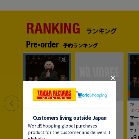
RANKING
ランキング
Pre-order
予約ランキング
1
2
No.
No.
No.
CD
SACDハイブリッド
CD
ポイント20%還元
ポイント20%還元
ポイ
マーラー: 交響曲第2
ストラヴィンスキー:
マー
番「復活」
春の祭典
番「
サイモン・ラトル
、
バイ
テオドール・クルレンツ
サイ
エルン放送交響楽団
ィス
、
ムジカエテルナ
エル
2,966
3,520
3,
15%OFF
¥
¥
¥