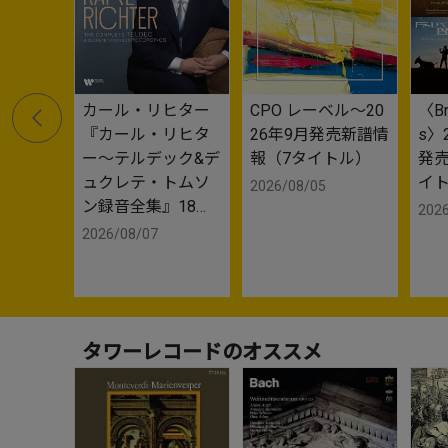
カール・リヒター
CPO レーベル～20
〈Bri
『カール・リヒタ
26年9月発売新譜情
s〉
ー～テルデック&デ
報（7タイトル）
発売
ュクレテ・トムソ
イト
2026/08/05
ン録音全集』18枚
2026
組 2026年10月9日
2026/08/07
発売
タワーレコードのオススメ