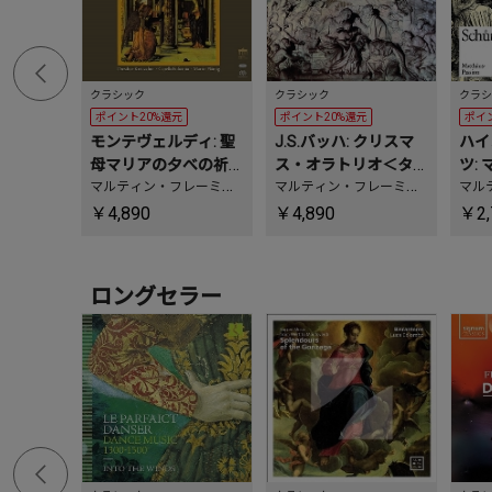
クラシック
クラシック
クラシ
ポイント20%還元
ポイント20%還元
ポイ
モンテヴェルディ: 聖
J.S.バッハ: クリスマ
ハイ
母マリアの夕べの祈
ス・オラトリオ＜タ
ツ:
り＜タワーレコード
マルティン・フレーミヒ
ワーレコード限定＞
マルティン・フレーミヒ
ワー
マル
、
ライプツィヒ・カー
、
ドレスデン・フィルハ
、
ド
限定＞
￥4,890
￥4,890
￥2,
ル・マルクス大学楽器博
ーモニー管弦楽団
、
ドレ
唱団
物館カペラ・フィディチ
スデン聖十字架合唱団
ニア
、
ドレスデン聖十字
架合唱団
ロングセラー