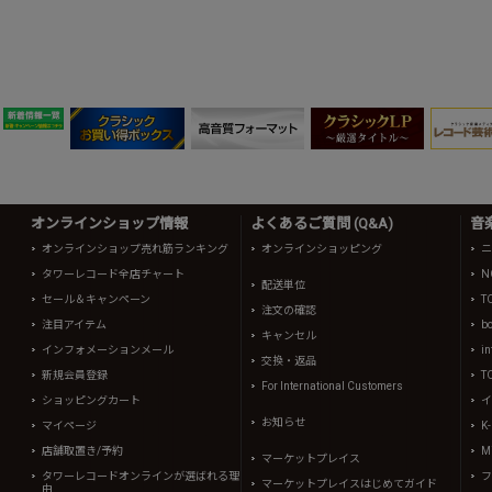
オンラインショップ情報
よくあるご質問 (Q&A)
音
オンラインショップ売れ筋ランキング
オンラインショッピング
ニ
タワーレコード全店チャート
N
配送単位
セール＆キャンペーン
T
注文の確認
注目アイテム
b
キャンセル
インフォメーションメール
in
交換・返品
新規会員登録
T
For International Customers
ショッピングカート
イ
お知らせ
マイページ
K
店舗取置き/予約
Mi
マーケットプレイス
タワーレコードオンラインが選ばれる理
フ
マーケットプレイスはじめてガイド
由