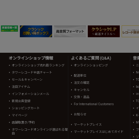
オンラインショップ情報
よくあるご質問 (Q&A)
音
オンラインショップ売れ筋ランキング
オンラインショッピング
ニ
タワーレコード全店チャート
N
配送単位
セール＆キャンペーン
T
注文の確認
注目アイテム
b
キャンセル
インフォメーションメール
in
交換・返品
新規会員登録
T
For International Customers
ショッピングカート
イ
お知らせ
マイページ
K
店舗取置き/予約
Mi
マーケットプレイス
タワーレコードオンラインが選ばれる理
フ
マーケットプレイスはじめてガイド
由
ソ