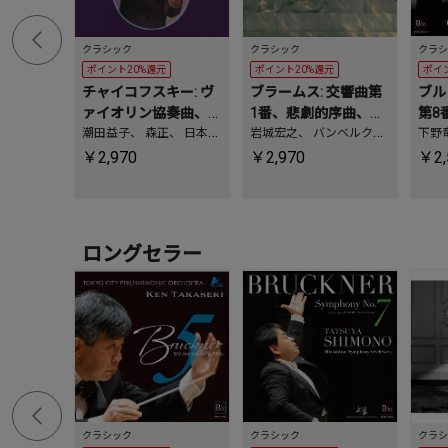
クラシック
クラシック
クラシ
ポイント20%還元
ポイント20%還元
ポイ
チャイコフスキー: ヴ
ブラームス: 交響曲第
ブル
ァイオリン協奏曲、
1番、悲劇的序曲、大
第8
バルトーク: ヴァイオ
潮田益子
、
森正
、
日本フ
学祝典序曲(2024年マ
岩城宏之
、
バンベルク交
番(
下野
ィルハーモニー交響楽団
響楽団
リン協奏曲第2番(202
スタリング)＜タワー
新全
￥2,970
￥2,970
￥2,
4年マスタリング)＜タ
レコード限定＞
コー
ワーレコード限定＞
ロングセラー
クラシック
クラシック
クラシ