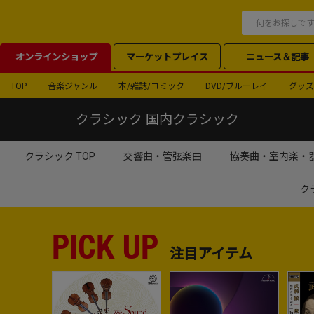
オンラインショップ
マーケットプレイス
ニュース＆記事
TOP
音楽ジャンル
本/雑誌/コミック
DVD/ブルーレイ
グッズ
クラシック 国内クラシック
クラシック TOP
交響曲・管弦楽曲
協奏曲・室内楽・
ク
PICK UP
注目アイテム