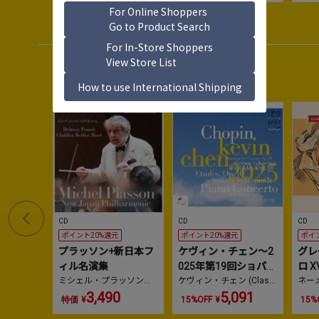
限定
Sales
セールスランキング
1
2
No.
No.
No.
CD
CD
CD
ポイント20%還元
ポイント20%還元
ポイ
プラッソン+新日本フ
ケヴィン・チェン～2
グレ
ィル名演集
025年第19回ショパン
ロ X
ミシェル・プラッソン
、
国際ピアノ・コンク
ケヴィン・チェン (Classi
ェン 
ネー
新日本フィルハーモニー
cal)
トニ
3,490
5,091
ール・ライヴ
特価
¥
15%OFF
¥
15%
交響楽団
ル・