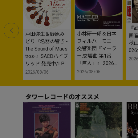
『武
小林研一郎＆日本
戸田弥生＆野原み
画音
フィルハーモニー
どり『名器の響き -
秋山
交響楽団『マーラ
The Sound of Maes
02
ー:交響曲 第1番
tros-』SACDハイブ
2026
「巨人」』 2026年
リッド 発売中/LP
9月25日発売
レコード2枚組 202
2026/08/05
2026/08/06
6年8月28日発売
タワーレコードのオススメ