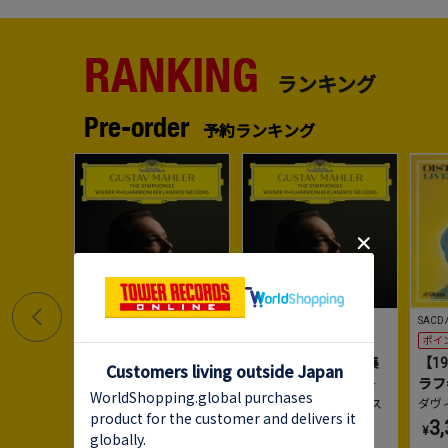
RANKING
ランキング
Pre-order
予約ランキング
1
2
No.
No.
No.
CD
SACDハイブリッド
SAC
ポイント20%還元
ポイント20%還元
ポイ
マーラー: 交響曲全集
マーラー:交響曲全集
【1
アンドリス・ネルソンス
＜初回生産限定盤＞
ラフ
、
ウィーン・フィルハー
10,106
アンドリス・ネルソンス
ヴ・
ダヴ
15%OFF
¥
モニー管弦楽団
、
ス
24,200
3,
ズ(
¥
¥
テル
グ)