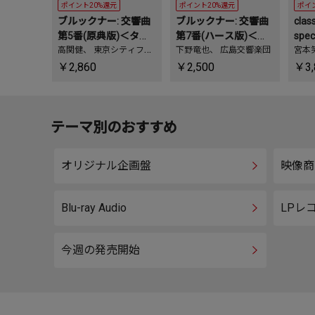
ポイント20%還元
ポイント20%還元
ポイ
ブルックナー: 交響曲
ブルックナー: 交響曲
clas
第5番(原典版)＜タワ
第7番(ハース版)＜タ
spec
ーレコード限定＞
高関健
、
東京シティフィ
ワーレコード限定＞
下野竜也
、
広島交響楽団
c］
宮本
ルハーモニック管弦楽団
＞
￥2,860
￥2,500
￥3,
テーマ別のおすすめ
オリジナル企画盤
映像商
Blu-ray Audio
LPレ
今週の発売開始