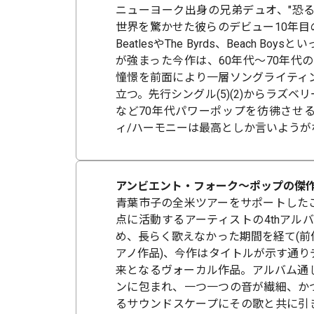
ニューヨーク出身の兄弟デュオ、"恐る
世界を驚かせた彼らのデビュー10年目の
BeatlesやThe Byrds、Beach Bo
が強まった今作は、60年代～70年代
憧憬を前面により一層ソングライティ
立つ。先行シングル(5)(2)からラズベ
など70年代パワーポップを彷彿させる
ィ/ハーモニーは最高としか言いようが
アンビエント・フォーク～ポップの傑作
青葉市子の全米ツアーをサポートした
点に活動するアーティストの4thアルバ
め、長らく歌えなかった期間を経て(前
アノ作品)、今作はタイトルが示す通り
来となるヴォーカル作品。アルバム通
ンに包まれ、一つ一つの音が繊細、か
るサウンドスケープにその歌と共に引