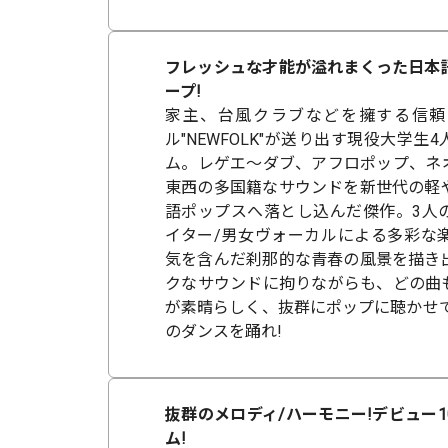
フレッシュな才能が溢れまくった日本
ープ!
家主、台風クラブなどを擁する信頼
ル"NEWFOLK"が送り出す現役大学生
ム。レゲエ～ダブ、アフロポップ、ネオ
東西の多国籍なサウンドを新世代の軽
語ポップスへ落とし込んだ傑作。3人
イター/男女ヴォーカルによる多彩な
気を含んだ刹那的な青春の風景を描き
クなサウンドに拘りながらも、どの曲
が素晴らしく、抜群にポップに聴かせて
のダンスを踊れ!
抜群のメロディ/ハーモニー!デビュー
ム!