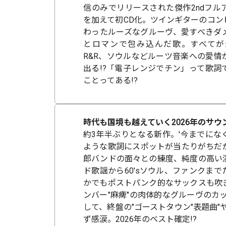
信のみでリリースされた傑作2ndフル
を加えて初CD化。ツインギターのコン
わったルーズなグルーヴ、愛すべきダ
とロマンで包み込んだ歌。すべてが
R&R、ソウルなどルーツ音楽への愛情
出る!?「電子レンジでチン」って歌詞
ことってある!?
時代も国境も越えていく2026年のサウ
約3年半ぶりとなる新作。'今までにな
ような歌詞にスポットが当たりがちだ
郎バンドの面々との練度、純度の高い
ド歌謡から60'sソウル、ファンクま
かでもポストパンク的なサックスも吹
ンバー"麻痺"の肉体的なグルーヴのカ
して、終盤の"ゴーストタウン"表題曲"
ず感涙。2026年のベスト確定!?