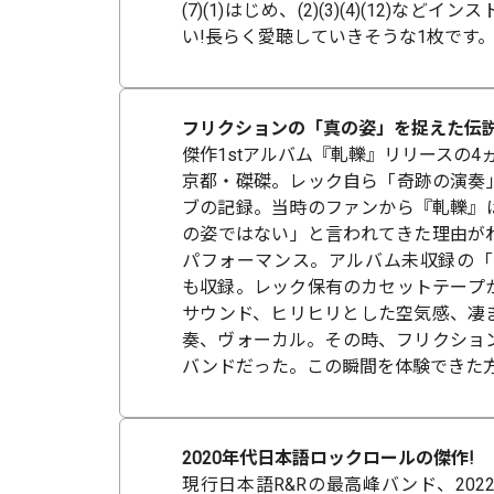
(7)(1)はじめ、(2)(3)(4)(12)な
い!長らく愛聴していきそうな1枚です
フリクションの「真の姿」を捉えた伝説
傑作1stアルバム『軋轢』リリースの4ヵ
京都・磔磔。レック自ら「奇跡の演奏
ブの記録。当時のファンから『軋轢』
の姿ではない」と言われてきた理由が
パフォーマンス。アルバム未収録の「Pist
も収録。レック保有のカセットテープか
サウンド、ヒリヒリとした空気感、凄
奏、ヴォーカル。その時、フリクショ
バンドだった。この瞬間を体験できた
2020年代日本語ロックロールの傑作!
現行日本語R&Rの最高峰バンド、202