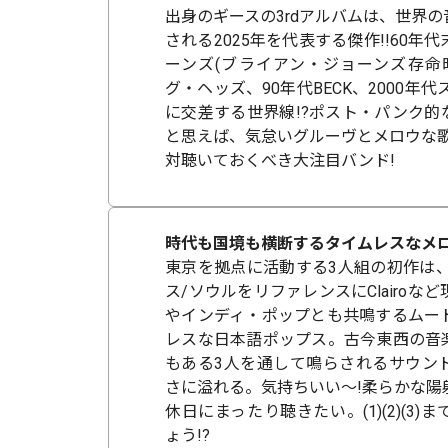
出身のギースの3rdアルバムは、世界
される2025年を代表する傑作!!60年
ーンズ(ブライアン・ジョーンズ存命時
グ・ヘッズ、90年代BECK、2000年代
に交差する世界線!?ポスト・パンク的
と思えば、気怠いグルーヴとメロウな歌
対聴いておくべき大注目バンド!
時代も国境も横断するタイムレスなメロ
東京を拠点に活動する3人組の初作は、
ス/ソウルをリファレンスにClairoな
やインディ・ポップとも共鳴するムー
レスな日本語ポップス。古今東西の音
もある3人を通して鳴らされるサウン
さに溢れる。気持ちいい～!柔らかな陽
休日にまったり聴きたい。(1)(2)(3
ょう!?