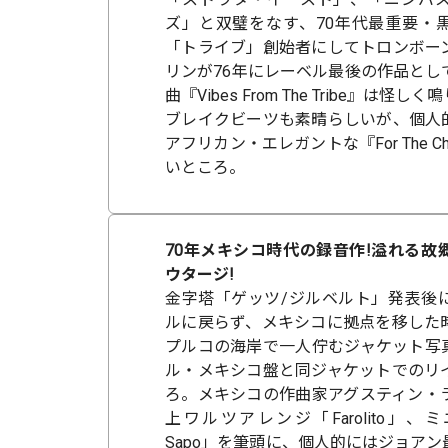
ズ」と双璧をなす、70年代最重要・
「トライブ」創始者にしてトロンボー
リンが76年にレーベル最後の作品とし
曲『Vibes From The Tribe』は
ブレイクビーツも素晴らしいが、個人
アフリカン・エレガントな『For The Ch
いところ。
70年メキシコ時代の録音作!溢れる故
ウタージ!
金字塔「ゲッツ/ジルベルト」発表後
ルに戻らず、メキシコに拠点を移した
プルコの海岸で一人佇むジャケット写
ル・メキシコ盤と同ジャケットでのリ
ろ。メキシコの作曲家アグスティン・
上ワルツアレンジ「Farolito」
Sapo」を筆頭に、個人的にはジョア