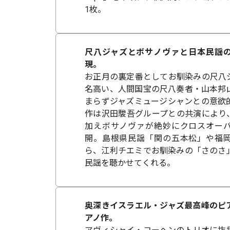
1枚。
尺八ジャズとボサノヴァと日本民謡
現。
お正月の裏定番としてお馴染みの尺八
名高い、人間国宝の尺八奏者・山本邦
まらずジャズミュージシャンとの意欲
作は沢田駿吾グループとの共演により
加えボサノヴァが絶妙にクロスオー
開。島根県民謡「関の五本松」や福
ら、江利チエミでお馴染みの「さのさ
民謡を聴かせてくれる。
奥深きイスラエル・ジャズ最高峰のピ
アノ作。