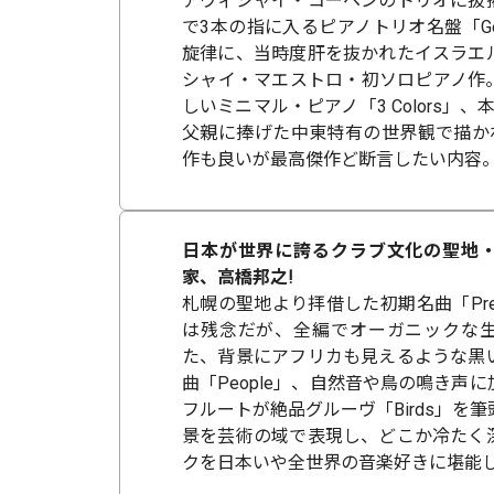
アヴィシャイ・コーヘンのトリオに抜
で3本の指に入るピアノトリオ名盤「Gently
旋律に、当時度肝を抜かれたイスラエ
シャイ・マエストロ・初ソロピアノ作
しいミニマル・ピアノ「3 Colors」、本
父親に捧げた中東特有の世界観で描かれ
作も良いが最高傑作ど断言したい内容
日本が世界に誇るクラブ文化の聖地
家、高橋邦之!
札幌の聖地より拝借した初期名曲「Preci
は残念だが、全編でオーガニックな
た、背景にアフリカも見えるような黒
曲「People」、自然音や鳥の鳴き声
フルートが絶品グルーヴ「Birds」を
景を芸術の域で表現し、どこか冷たく
クを日本いや全世界の音楽好きに堪能