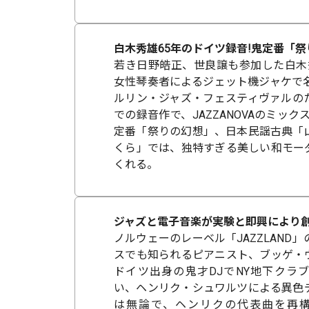
白木秀雄65年のドイツ録音!鬼定番「祭
若き日野皓正、世良譲も参加した白木
女性琴奏者によるジェット機ジャケで名
ルリン・ジャズ・フェスティヴァルの
での録音作で、JAZZANOVAのミック
定番「祭りの幻想」、日本民謡古典「
くら」では、独特すぎる美しい和モー
くれる。
ジャズと電子音楽が実験と即興により創
ノルウェーのレーベル「JAZZLAND」
スでも知られるピアニスト、ブッゲ・
ドイツ出身の鬼才DJでNY地下クラ
い、ヘンリク・シュワルツによる異色
は無論で、ヘンリクの代表曲を再構築「Le