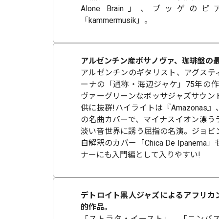
Alone Brain」、ブッゲ
「kammermusik」。
アルゼンチン産ボサノヴァ、珈琲盤の
アルゼンチンのギタリスト、アグステ
ーナの「通称・海辺ジャケ」75年の作
ヴァーグリーンなボッサジャズサウン
供に抜群!ハイライトは『Amazonas
の名曲カバーで、マイナスイオン漂う
淡い音世界に誘う屈指の名演。ジョビ
自解釈のカバー「Chica De Ipane
ナーにも入門編として入りやすい!
デトロイト黒人ジャズによるアフリカ
的作品。
「ストラタ・イースト」、「ニンバ