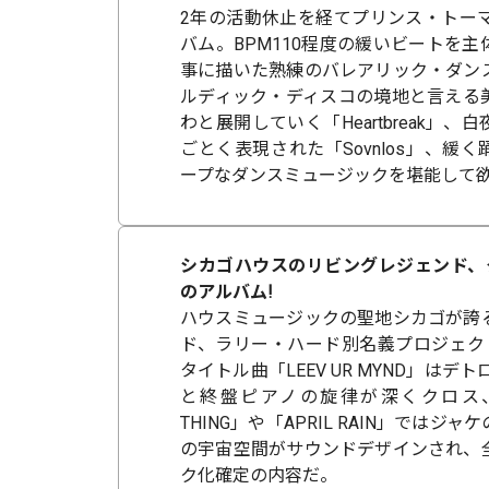
2年の活動休止を経てプリンス・トーマ
バム。BPM110程度の緩いビートを
事に描いた熟練のバレアリック・ダン
ルディック・ディスコの境地と言える
わと展開していく「Heartbreak」
ごとく表現された「Sovnlos」、緩
ープなダンスミュージックを堪能して
シカゴハウスのリビングレジェンド、
のアルバム!
ハウスミュージックの聖地シカゴが誇
ド、ラリー・ハード別名義プロジェク
タイトル曲「LEEV UR MYND」はデ
と終盤ピアノの旋律が深くクロス、「TH
THING」や「APRIL RAIN」では
の宇宙空間がサウンドデザインされ、
ク化確定の内容だ。