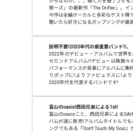
からなのか、、、聴く人を魅了させる
祭ーズ」の最新作「The Drifter」
今作は全編ボーカルと多彩なゲスト陣で
聴いたら好きになるポップソングが最
説明不要!2020年代の最重要バンド!!。
2022年のデビュー・アルバムで世界を虜
セカンドアルバム!!デビュー以降数々
パフォーマンスが見事にアルバムに集約
りポップに!よりファビュラスに!より
2020年代を代表するバンドです!
富山のoasis!西田兄弟による1st!
富山のoasisこと、西田兄弟によるSAHA
バムが遂に発売!アルバムタイトルでも
ングでもある『Don't Touch My S