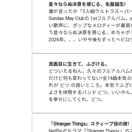
並々ならぬ決意を感じる、名盤誕生!
誰が言ったか「3人組ウルトラスーパ
Sundae May Clubの 1stフルアル
い歌声に、ポップなメロディーが最高
り並々ならぬ決意を感じる、めちゃポ
2026年、、、いや今後もずっとヘビロテ確
真面目に生きて、ふざける。
どついたるねん、久々のフルアルバム
だけど何も変わってない!全14曲本気の
れが どつ の良いところ。本気でふざ
よさを体現するバンド どつ。いいやん
を幸せにしてくれ、どつ。
『Stranger Things』スティーブ役の彼!
Netflixのドラマ『Stranger Thin