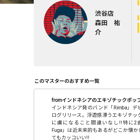
渋谷店
森田 祐
介
このマスターのおすすめ一覧
fromインドネシアのエキゾチックポップ
インドネシア発のバンド「Rimba」
ログリリース。浮遊感漂うエキゾチッ
に虜になること間違いなし!!特に2曲目の「
Fuga」は近未来的もあるがどこか懐
てもカッコいい!!