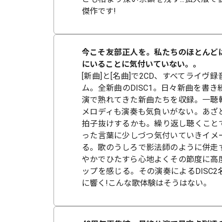
傑作です!
今こそ友部正人を。私たちのほとんど
にいることに気付いていない。。
[新曲]と[名曲]で2CD、すべてライヴ
ム。全新曲のDISC1。日々新曲を書
演で熟れてきた新曲たちを収録。一聴
メロディも演奏も気負いがない。あざ
拍子抜けするかも。繰り返し聴くこと
った言葉に少しづつ気付いていきイメ
る。歌のうしろで影法師のように併走
やかでひたすら心地よくその節度に高
ップを感じる。その演奏によるDISC
に響く!こんな歌体験はそうはない。