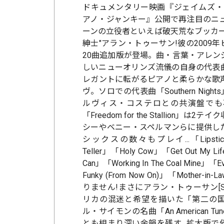
ドキュメンタリー映画『ジェイムズ・
アノ・ジャンキー』公開で再注目のニュ
ーンの立役者といえば破天荒なブッカー
紳士"アラン・トゥーサン!彼の2009
20曲追加版が登場。曲・言葉・アレン
しいニューオリンズ流儀の自身の代表
レガントに転がるピアノと柔らかな歌
ヴ。ソロでの代表曲「Southern Nights」
ルヴィス・コステロとの共演盤でも
「Freedom for the Stallion」
シーやベニー・スペルマンらに提供し
シックスの数々もプレイ...「Lipstick T
Teller」「Holy Cow」「Get Out My Li
Can」「Working In The Coal Mine」「Eve
Funky (From Now On)」「Mother-i
りません!まさにアラン・トゥーサン[Son
リカの混迷と希望を描いた「第二の
ル・サイモンの名曲「An American 
とも相まり深い余韻を残す...拡大版