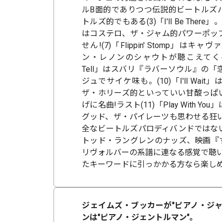
ルB面的でありつつ伝説的ビートルズ
トルズ的でもある(3)「I'll Be There」。(
はコステロ、ザ・ジャム的パワーポッ
せん!(7)「Flippin' Stomp」は
ン・レノンのシャウトが聴こえてくるR&R!
Tell」はスバリ『ラバーソウル』の
ジュでサイケ味も。(10)「I'll Wa
ザ・ホリーズ的といっていい甘酸っぱ
げに名曲!ラスト(11)「Play With 
グッド、ザ・パイレーツも思わせる狂い
全なビートルズパロディバンドではな
トッド・ラングレンのナッズ、映画『
リヴォルバーの系譜に連なる感覚で聴い
たキーワードに引っかかる方なら楽しめ
ジェイムズ・ブッカーが"ピアノ・ジャ
ンは"ピアノ・ジェントルマン"。