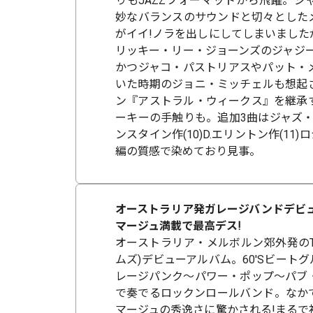
りもJAZZフォーマットから飛躍。ジ
妙なバランスのサウンドと切々とした
がイイ!ノラを出しにしてしまいました
リッキー・リー・ジョーンズのジャジー
かつジャコ・パストリアスやパット・
いた時期のジョニ・ミッチェルも想起
ン『アストラル・ウィークス』を継承
ーキーの手触りも。追加3曲はジャズ・ス
ンスタイン作(10)D.エリントン作(11
編の質感で染めており見事。
オーストラリア発ガレージバンドデビュー作が
マージュ満載で最高デス!
オーストラリア・メルボルン郊外発のThe
ムズ)デビューアルバム。60'Sビート
レージパンク～パワー・ポップ～パブ
で奏でるロックンロールバンド。なか
マージュの秀逸さに驚かされる!まるで