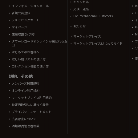
キャンセル
インフォメーションメール
in
交換・返品
新規会員登録
T
For International Customers
ショッピングカート
イ
お知らせ
マイページ
K
店舗取置き/予約
Mi
マーケットプレイス
タワーレコードオンラインが選ばれる理
フ
マーケットプレイスはじめてガイド
由
ソ
はじめてのお客様へ
音
欲しい物リストの使い方
コレクション機能の使い方
規約、その他
メンバーズ利用規約
オンライン利用規約
マーケットプレイス利用規約
特定商取引法に基づく表示
プライバシーステートメント
広告停止について
酒類販売管理者標識