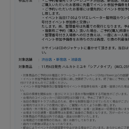
参加方法
・ご予約者優先でタワーレコード渋谷店、新宿店、秋葉
ご購入いただいたお客様に先着でイベント参加予備券を
・ご予約いただいたお客様には優先的にイベント参加予
し致します。
・イベント当日17:00より1Fエレベーター脇特設カウ
号付きイベント参加券と交換い
たします。尚、整理番号は先着での発行となります。予
・複数枚ご予約（購入）頂いた場合、ご予約(購入)枚数
・整理番号付き入場券への引き換えは、一度にお一人様
イベント参加予備券をお持ちの方は再度、引換の列最後
※サインはCDのジャケットに書かせて頂きます。当日は
い。
対象店舗
渋谷店
・
新宿店
・
池袋店
対象商品
11月6日発売 ハルカトミユキ「シアノタイプ」 (AICL-2598
・対象商品のご予約はお電話とタワーレコードホームページ(http://tower.jp/)
・イベント参加予備券の配布は定員に達し次第終了いたします。終了後にご予約(ご
付けできませんのでご注意ください。
・イベント参加予備券及び整理番号付イベント参加券を紛失・盗難・破損された場
い。
・当日の模様を関係会社・並びにマスコミ各社が取材撮影する可能性がございます
・会場内のコインロッカー(1回300円)は30個です。予めご了承下さい。
・当日の事故やトラブル防止のため、様々な制限を設けさせていただく場合がござ
・会場内ではスタッフの案内に従い、ご観覧いただくようお願い致します。
・会場内・外で発生した事故・盗難等は主催者・会場・出演者は一切責任を負いま
・会場までの交通費・宿泊費等はお客様ご自身のご負担となります。万が一のイベ
・対象商品の不良品以外での返品・返金はお断りいたします。
・会場周辺での徹夜等の行為は、固くお断りしております。
・店内での飲食は禁止となっております。
・都合によりイベントの内容変更や中止がある場合がございます。あらかじめご了