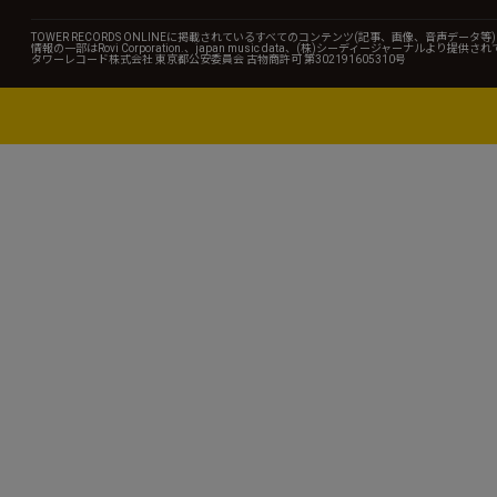
TOWER RECORDS ONLINEに掲載されているすべてのコンテンツ(記事、画像、音声デ
情報の一部はRovi Corporation.、japan music data、(株)シーディージャーナルより提供
タワーレコード株式会社 東京都公安委員会 古物商許可 第302191605310号