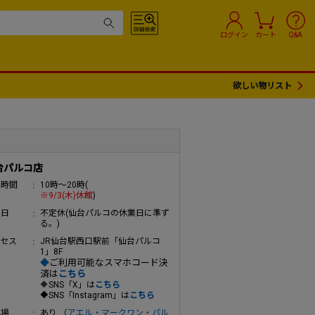
ログイン
カート
Q&A
欲しい物リスト
台パルコ店
業時間
10時～20時(
※9/3(木)休館
)
業日
不定休(仙台パルコの休業日に準ず
る。)
クセス
JR仙台駅西口駅前「仙台パルコ
1」8F
◆
ご利用可能なスマホコード決
済は
こちら
🔶
SNS
「X」は
こちら
🔶
SNS
「Instagram」
は
こちら
車場
あり （
アエル・マークワン・パル