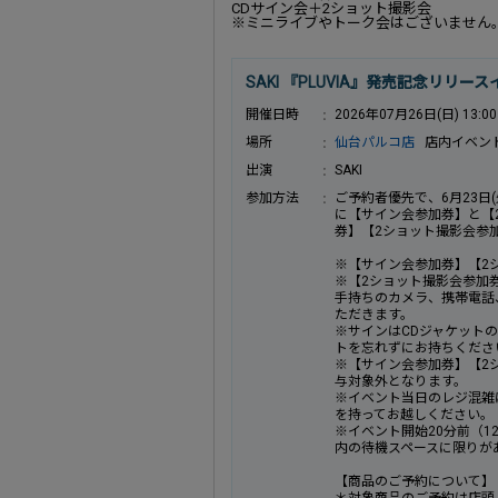
CDサイン会＋2ショット撮影会
※ミニライブやトーク会はございません
SAKI 『PLUVIA』発売記念リリ
開催日時
2026年07月26日(日) 13:00
場所
仙台パルコ店
店内イベン
出演
SAKI
参加方法
ご予約者優先で、6月23日
に【サイン会参加券】と【
券】【2ショット撮影会参
※【サイン会参加券】【2
※【2ショット撮影会参加券
手持ちのカメラ、携帯電話
ただきます。
※サインはCDジャケット
トを忘れずにお持ちくださ
※【サイン会参加券】【2
与対象外となります。
※イベント当日のレジ混雑
を持ってお越しください。
※イベント開始20分前（1
内の待機スペースに限りが
【商品のご予約について】