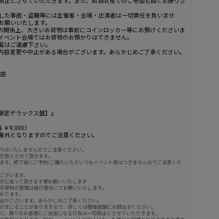
禁止とさせていただきます。また、飲酒状態でのご参加も固くお断りさ
した事故・盗難等には主催者・会場・出演者は一切責任を負いませ
お願いいたします。
の関係上、大きいお荷物は事前にコインロッカー等にお預けくださいま
イベント会場ではお荷物のお預かりはできません。
覧はご遠慮下さい。
内容変更や中止がある場合がございます。あらかじめご了承ください。
コ店
回生産限定デラックス盤】』
￥9,000）
象外となりますのでご注意ください。
発行はいたしませんのでご注意ください。
交換とさせて頂きます。
ます。終了後にご予約/ご購入いただいてもイベント券はつきませんのでご注意くだ
ございます。
示に従って頂きます様お願いいたします
手荷物の管理は自己責任にてお願いいたします。
おります。
合がございます。あらかじめご了承ください。
が生じることがありますので、詳しくは開催店舗にお問合せください。
ど、周りのお客様にご迷惑になる行為は一切禁止とさせていただきます。