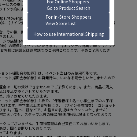
、お電話、及びタワーレコードホームページの店舗予約サービスでも
サービスの受け取り店舗は、タワーレコード 仙台パルコ店のみとなり
ライン予約によるご自宅への配送とは異なりますので、ご注意くださ
ower.jp/store/torioki)
的に【サイン会参加券】【2ショット撮影会参加券】を確保し、商品購
合、その後に商品をご予約・ご購入頂いても【サイン会参加券】【2シ
きません。
ージの店舗予約サービスでご予約いただいたお客様は【サイン会参加
加券】の確保とさせていただきます。【オリジナル特典：A5クリアファ
望のお客様は店頭又はお電話でのご予約となります。予めご了承くださ
ショット撮影会参加券】は、イベント当日のみ使用可能です。
ショット撮影会参加券】の再発行は、いかなる場合もいたしませんので
返金は一切お受けできませんのでご了承ください。また、商品ご購入
品は良品交換とさせていただきます。
第、終了させていただきます。
ショット撮影会参加券】１枚で、“保護者様１名＋小学生までのお子様
ただけます。中学生以上のお客様より、【サイン会参加券】【2ショット
ります。(抱っこ紐などで、お抱えの乳児はカウントいたしません)
材においても、スタッフ以外の録音/録画/撮影は禁止となっておりま
ークはございません。手荷物管理は自己責任にてお願いいたします。
為は、固くお断りしております。
っております。