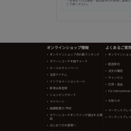
・会場までの交通費・宿泊費等はお客様ご自身の
ご了承ください。
オンラインショップ情報
よくあるご質問 
オンラインショップ売れ筋ランキング
オンラインショ
タワーレコード全店チャート
配送単位
セール＆キャンペーン
注文の確認
注目アイテム
キャンセル
インフォメーションメール
交換・返品
新規会員登録
For Internationa
ショッピングカート
お知らせ
マイページ
店舗取置き/予約
マーケットプレ
タワーレコードオンラインが選ばれる理
マーケットプレ
由
はじめてのお客様へ