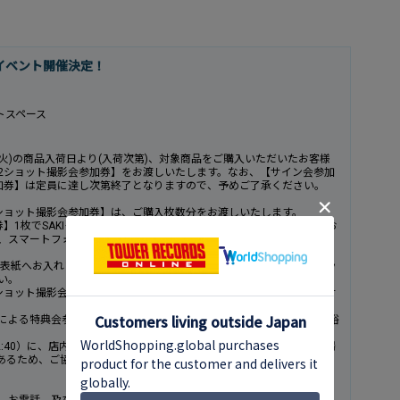
。
ースイベント開催決定！
トスペース
(火)の商品入荷日より(入荷次第)、対象商品をご購入いただいたお客様
2ショット撮影会参加券】をお渡しいたします。なお、【サイン会参加
加券】は定員に達し次第終了となりますので、予めご了承ください。
ショット撮影会参加券】は、ご購入枚数分をお渡しいたします。
】1枚でSAKI＋お客様での写真を1枚撮影いたします。なお、お客様お
、スマートフォンのいずれかをスタッフがお預かりし、撮影させてい
の表紙へお入れいたします。当日はご購入いただきましたCD のジャケッ
い。
ショット撮影会参加券】付商品は、タワーレコードオリジナル特典の付
による特典会参加への遅れに関しては保証できかねます。お時間に余裕
2:40）に、店内イベントスペース前にお集まりください。イベント会場
あるため、ご協力いただきますようお願いいたします。