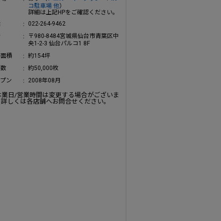
コ駐車場 他
）
詳細は上記HPをご確認ください。
話
022-264-9462
所
〒980-8484宮城県仙台市青葉区中
央1-2-3 仙台パルコ1 8F
場面積
約154坪
庫数
約50,000枚
ープン
2008年08月
休業日/営業時間は変更する場合がございま
。詳しくは各店舗へお問合せください。