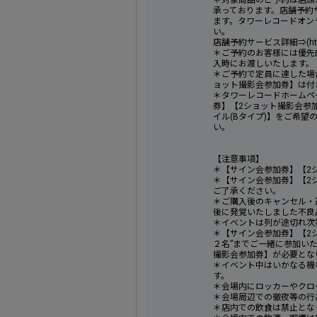
＊対象商品のご予約は店頭
承っております。店舗予約
ます。タワーレコードオン
い。
店舗予約サービス詳細⇒(https://t
＊ご予約のお客様には優先
入時にお渡しいたします。
＊ご予約で定員に達した場
ョット撮影会参加券】は付
＊タワーレコードホームペ
券】【2ショット撮影会参
イル(Bタイプ)】をご希
い。
【注意事項】
＊【サイン会参加券】【2
＊【サイン会参加券】【2
ご了承ください。
＊ご購入後のキャンセル・
後に発覚いたしました不良
＊イベントは列が途切れ次
＊【サイン会参加券】【2
２名”までご一緒に参加い
撮影会参加券】が必要とな
＊イベント中はいかなる機
す。
＊会場内にロッカーやクロ
＊会場周辺での徹夜等の行
＊店内での飲食は禁止とな