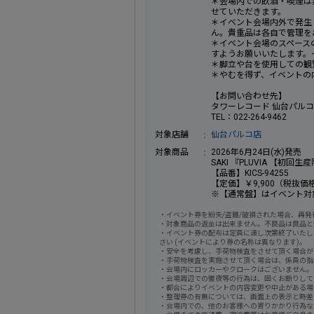
＊会場内での飲酒・喫煙は
せていただきます。
＊イベント会場内外で発生
ん。貴重品は各自で管理を
＊イベント会場のスペース
すようお願いいたします。
＊脚立や台を使用しての観
＊やむを得ず、イベントの
【お問い合わせ先】
タワーレコード 仙台パル
TEL：022-264-9462
対象店舗
仙台パルコ店
対象商品
2026年6月24日(水)発売
SAKI 『PLUVIA 【初
【品番】KICS-94255
【定価】￥9,900（税抜価格 
※【通常盤】はイベント対
・イベント券を紛失/盗難/破損された場合、再
・対象商品の返金は出来ません。不良品は良品と
・イベント券の配布は定員に達し次第終了いたし
さい (イベントにより券の名称は異なります)。
・安全を考慮し、手荷物検査をさせて頂く場合が
・手荷物検査を実施させて頂く場合は、係員の指
・会場内にロッカーやクロークはございません。
・会場周辺での徹夜等の行為は、固くお断りして
・都合によりイベントの内容変更や中止がある場
・整理券の有無については、画面上の表示と時差
・会場内での、他のお客様への寄りかかり行為な