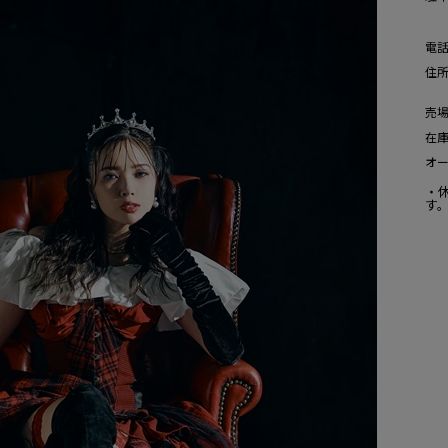
電
住
売
在
オ
・
す