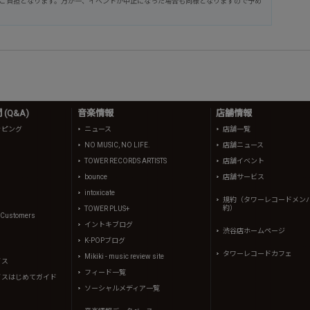
ご負担となります。万が一、イベントが中止になった場合も同様となりますので予め
(Q&A)
音楽情報
店舗情報
ッピング
ニュース
店舗一覧
NO MUSIC, NO LIFE.
店舗ニュース
TOWER RECORDS ARTISTS
店舗イベント
bounce
店舗サービス
intoxicate
規約（タワーレコードメン
約）
TOWER PLUS+
l Customers
イントキブログ
渋谷店ホームページ
K-POPブログ
タワーレコードカフェ
Mikiki - music review site
イス
フィード一覧
イスはじめてガイド
ソーシャルメディア一覧