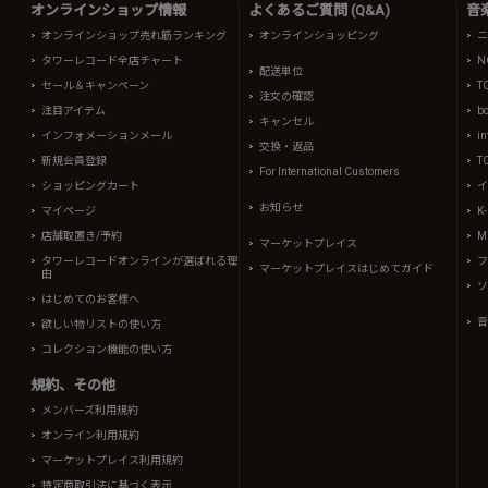
オンラインショップ情報
よくあるご質問 (Q&A)
音
オンラインショップ売れ筋ランキング
オンラインショッピング
ニ
タワーレコード全店チャート
N
配送単位
セール＆キャンペーン
T
注文の確認
注目アイテム
b
キャンセル
インフォメーションメール
in
交換・返品
新規会員登録
T
For International Customers
ショッピングカート
イ
お知らせ
マイページ
K
店舗取置き/予約
Mi
マーケットプレイス
タワーレコードオンラインが選ばれる理
フ
マーケットプレイスはじめてガイド
由
ソ
はじめてのお客様へ
音
欲しい物リストの使い方
コレクション機能の使い方
規約、その他
メンバーズ利用規約
オンライン利用規約
マーケットプレイス利用規約
特定商取引法に基づく表示