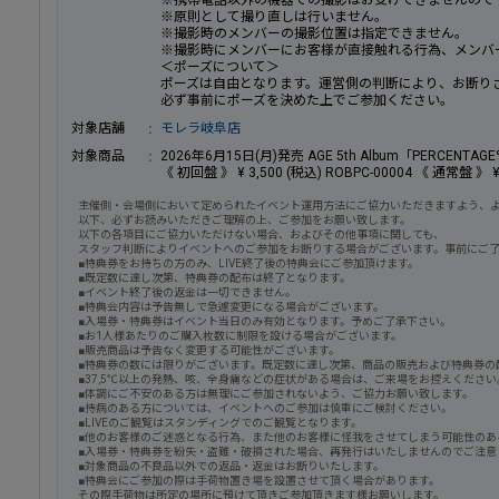
※携帯電話以外の機器での撮影はお受けできませんので
※原則として撮り直しは行いません。
※撮影時のメンバーの撮影位置は指定できません。
※撮影時にメンバーにお客様が直接触れる行為、メンバ
＜ポーズについて＞
ポーズは自由となります。運営側の判断により、お断り
必ず事前にポーズを決めた上でご参加ください。
対象店舗
モレラ岐阜店
対象商品
2026年6月15日(月)発売 AGE 5th Album「PERCENTAG
《 初回盤 》 ¥ 3,500 (税込) ROBPC-00004 《 通常盤 》 ¥ 
主催側・会場側において定められたイベント運用方法にご協力いただきますよう、
以下、必ずお読みいただきご理解の上、ご参加をお願い致します。
以下の各項目にご協力いただけない場合、およびその他事項に関しても、
スタッフ判断によりイベントへのご参加をお断りする場合がございます。事前にご
■特典券をお持ちの方のみ、LIVE終了後の特典会にご参加頂けます。
■既定数に達し次第、特典券の配布は終了となります。
■イベント終了後の返金は一切できません。
■特典会内容は予告無しで急遽変更になる場合がございます。
■入場券・特典券はイベント当日のみ有効となります。予めご了承下さい。
■お1人様あたりのご購入枚数に制限を設ける場合がございます。
■販売商品は予告なく変更する可能性がございます。
■特典券の数には限りがございます。既定数に達し次第、商品の販売および特典券の
■37,5℃以上の発熱、咳、全身痛などの症状がある場合は、ご来場をお控えください
■体調にご不安のある方は無理にご参加されないよう、ご協力お願い致します。
■持病のある方については、イベントへのご参加は慎重にご検討ください。
■LIVEのご観覧はスタンディングでのご観覧となります。
■他のお客様のご迷惑となる行為、また他のお客様に怪我をさせてしまう可能性のあ
■入場券・特典券を紛失・盗難・破損された場合、再発行はいたしませんのでご注意
■対象商品の不良品以外での返品・返金はお断りいたします。
■特典会にご参加の際は手荷物置き場を設置させて頂く場合があります。
その際手荷物は所定の場所に預けて頂きご参加頂きます様お願いします。