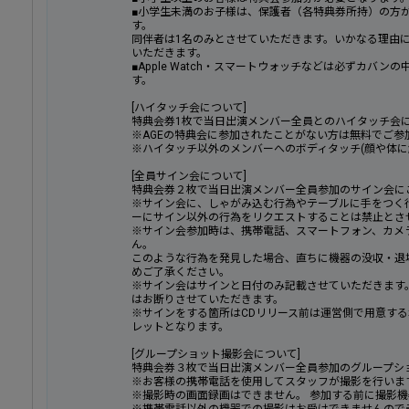
■小学生未満のお子様は、保護者（各特典券所持）の方
す。
同伴者は1名のみとさせていただきます。いかなる理由
いただきます。
■Apple Watch・スマートウォッチなどは必ずカバ
す。
[ハイタッチ会について]
特典会券1枚で当日出演メンバー全員とのハイタッチ会
※AGEの特典会に参加されたことがない方は無料でご参
※ハイタッチ以外のメンバーへのボディタッチ(顔や体に
[全員サイン会について]
特典会券２枚で当日出演メンバー全員参加のサイン会に
※サイン会に、しゃがみ込む行為やテーブルに手をつく
ーにサイン以外の行為をリクエストすることは禁止とさ
※サイン会参加時は、携帯電話、スマートフォン、カメ
ん。
このような行為を発見した場合、直ちに機器の没収・退
めご了承ください。
※サイン会はサインと日付のみ記載させていただきます。
はお断りさせていただきます。
※サインをする箇所はCDリリース前は運営側で用意する
レットとなります。
[グループショット撮影会について]
特典会券３枚で当日出演メンバー全員参加のグループシ
※お客様の携帯電話を使用してスタッフが撮影を行いま
※撮影時の画面録画はできません。 参加する前に撮影