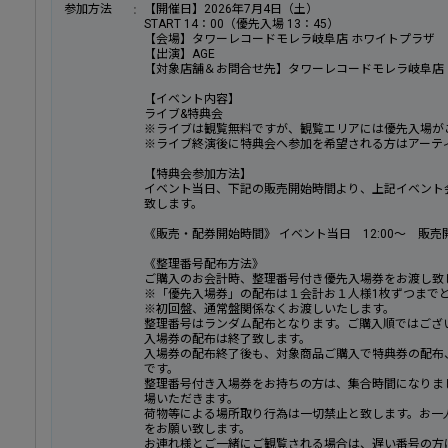
参加方法
【開催日】2026年7月4日（土）
START 14：00（優先入場 13：45）
【会場】タワーレコードモレラ岐阜店 ホワイトプラザ
【出演】AGE
【対象店舗＆お問合せ先】タワーレコードモレラ岐阜店（TEL：
【イベント内容】
ライブ&特典会
※ライブは観覧無料ですが、観覧エリアには優先入場が
※ライブ終演後に特典会へ参加を希望される方はアーテ
【特典会参加方法】
イベント当日、下記の販売開始時間より、上記イベント
致します。
《販売・配券開始時間》 イベント当日 12:00～ 販
《整理番号配布方法》
ご購入のお会計時、整理番号付き優先入場券をお渡し致
※「優先入場券」の配布は１会計お１人様1枚ずつまで
※初回盤、通常盤関係なくお渡しいたします。
整理番号はランダム配布となります。ご購入順ではござ
入場券の配布は終了致します。
入場券の配布終了後も、対象商品ご購入で特典券の配布
です。
整理番号付き入場券をお持ちの方は、集合時間になりま
場いただきます。
荷物等による場所取り行為は一切禁止と致します。お一
をお願い致します。
お連れ様とご一緒にご観覧される場合は、遅い番号の方