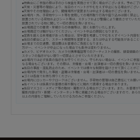
■特典会にご参加の際は手のひら検査を実施させて頂く場合がございます。予めご了
■天候・災害等の理由により、当日のイベントがやむをえず中止になる場合がござい
■天候やその他理由により、開催場所が変更または中止する場合がございます。
■会場内・外、手荷物やシート等を使用しての場所取り行為や座り込みは固く禁止し
放置されている荷物およびシート等は、スタッフおよび警備により撤去させていた
放置されている物に関して一切の責任を負いません。
■会場周辺での徹夜・早朝からの待機等は、固くお断りいたします。
■会場周辺では騒がないでください。イベント中止の原因となります。
■定員を超える来場者があった場合は、安全面を考慮してやむをえずイベント内容を
■当日の都合により、スタート時間等を変更する、または中止する可能性があること
■会場までの交通費、宿泊費はお客様のご負担となります。
万が一、イベントが中止になった場合でも条件は変わりません。
■カメラ、ビデオカメラ、カメラ付携帯電話等でのアーティストの撮影、録音録画の
スタッフの指示がない限り一切禁止とさせていただきます。
■会場内では必ず係員の指示をお守りください。守られない場合は、イベントに参加
なる場合もございます。 その際は、主催者・会場・出演者は一切の責任を負いませ
■当日の事故・混乱防止のため、イベントでは様々な制限を設けさせて頂くことがご
■会場内外で発生した事故・盗難は主催者・会場・出演者は一切の責任を負いません
■ゴミは各自でお持ち帰りください。
■会場内にロッカーやクロークはございません。手荷物の管理は自己責任にてお願い
■当イベントは係員がお客様の肩や腕などに触れて誘導する場合があります。
■当日マスコミ・メディア等の取材・撮影が入る場合がございます。また、お客様が
撮影内容はTV・新聞・インターネット等に掲載される場合がございますので、あら
以上の内容をご理解していただける方のみご参加ください。