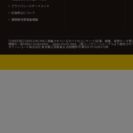
プライバシーステートメント
広告停止について
酒類販売管理者標識
TOWER RECORDS ONLINEに掲載されているすべてのコンテンツ(記事、画像、音声デ
情報の一部はRovi Corporation.、japan music data、(株)シーディージャーナルより提供
タワーレコード株式会社 東京都公安委員会 古物商許可 第302191605310号