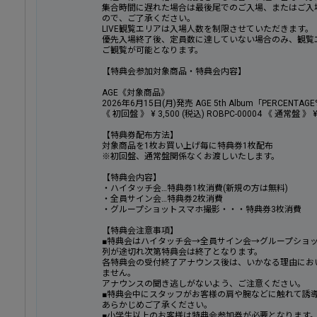
集合時間に遅れた場合は最後尾でのご入場、またはご入
ので、ご了承ください。
LIVE観覧エリアは入場人数を制限させていただきます。
優先入場終了後、定員数に達していない場合のみ、観覧
ご観覧が可能となります。
【特典会参加対象商品・特典会内容】
AGE《対象商品》
2026年6月15日(月)発売 AGE 5th Album「PERCENTAG
《 初回盤 》 ¥ 3,500 (税込) ROBPC-00004 《 通常盤 》 ¥ 
【特典券配布方法】
対象商品を1枚お買い上げ毎に特典券1枚配布
※初回盤、通常盤関係なくお渡しいたします。
【特典会内容】
・ハイタッチ会…特典券1枚消費(新規の方は無料)
・全員サイン会…特典券2枚消費
・グループショットスマホ撮影・・・特典券3枚消費
【特典会注意事項】
■特典会はハイタッチ会→全員サイン会→グループショ
列が途切れ次第特典会は終了となります。
各特典会の受付終了アナウンス後は、いかなる理由にお
ません。
アナウンスの聞き逃しがないよう、ご注意ください。
■特典会中にスタッフがお客様の肩や腕などに触れて誘
あらかじめご了承ください。
■小学生以上のお客様は特典会参加券が必要となります