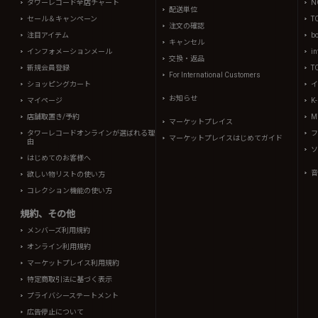
タワーレコード全店チャート
N
配送単位
セール＆キャンペーン
T
注文の確認
注目アイテム
b
キャンセル
インフォメーションメール
in
交換・返品
新規会員登録
T
For International Customers
ショッピングカート
イ
お知らせ
マイページ
K
店舗取置き/予約
Mi
マーケットプレイス
タワーレコードオンラインが選ばれる理
フ
マーケットプレイスはじめてガイド
由
ソ
はじめてのお客様へ
音
欲しい物リストの使い方
コレクション機能の使い方
規約、その他
メンバーズ利用規約
オンライン利用規約
マーケットプレイス利用規約
特定商取引法に基づく表示
プライバシーステートメント
広告停止について