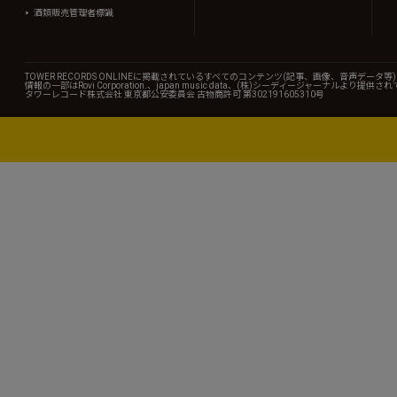
酒類販売管理者標識
TOWER RECORDS ONLINEに掲載されているすべてのコンテンツ(記事、画像、音声デ
情報の一部はRovi Corporation.、japan music data、(株)シーディージャーナルより提供
タワーレコード株式会社 東京都公安委員会 古物商許可 第302191605310号