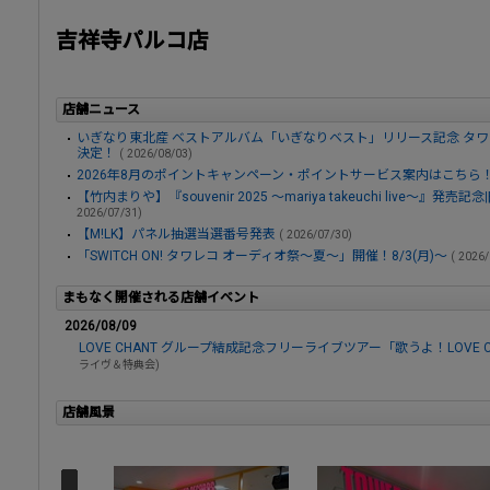
吉祥寺パルコ店
店舗ニュース
いぎなり東北産 ベストアルバム「いぎなりベスト」リリース記念 タ
決定！
( 2026/08/03)
2026年8月のポイントキャンペーン・ポイントサービス案内はこちら
【竹内まりや】『souvenir 2025 ～mariya takeuchi live～』発
2026/07/31)
【M!LK】パネル抽選当選番号発表
( 2026/07/30)
「SWITCH ON! タワレコ オーディオ祭～夏～」開催！8/3(月)～
( 2026
まもなく開催される店舗イベント
2026/08/09
LOVE CHANT グループ結成記念フリーライブツアー「歌うよ！LOVE 
ライヴ＆特典会)
店舗風景