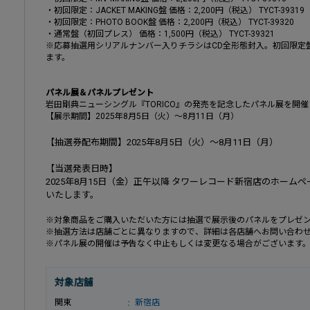
・初回限定：JACKET MAKING盤 価格：2,200円（税込） TYCT-39319
・初回限定：PHOTO BOOK盤 価格：2,200円（税込） TYCT-39320
・通常盤（初回プレス） 価格：1,500円（税込） TYCT-39321
※応募抽選用シリアルナンバー入りチラシはCD全形態封入。初回限定
ます。
パネル展＆パネルプレゼント
岩田剛典ニューシングル『TORICO』の発売を記念したパネル展を開
【展示期間】2025年8月5日（火）～
8
月
11
日（月）
【抽選券配布期間】2025年8月5日（火）～
8
月
11
日（月）
【
当選発表日時
】
2025年8月15日（金）正午以降 タワーレコード新宿店のホームペー
いたします。
※対象商品をご購入いただいた方には抽選で展示後のパネルをプレゼ
※抽選方法は店舗ごとに異なりますので、詳細は各店舗へお問い合わ
※パネル展の開催は予告なく中止もしくは変更なる場合がございます
対象店舗
関東
新宿店