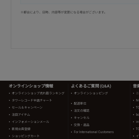
※都合により、日時、内容等が変更になる場合がございます。
オンラインショップ情報
よくあるご質問 (Q&A)
音
オンラインショップ売れ筋ランキング
オンラインショッピング
ニ
タワーレコード全店チャート
N
配送単位
セール＆キャンペーン
T
注文の確認
注目アイテム
b
キャンセル
インフォメーションメール
in
交換・返品
新規会員登録
T
For International Customers
ショッピングカート
イ