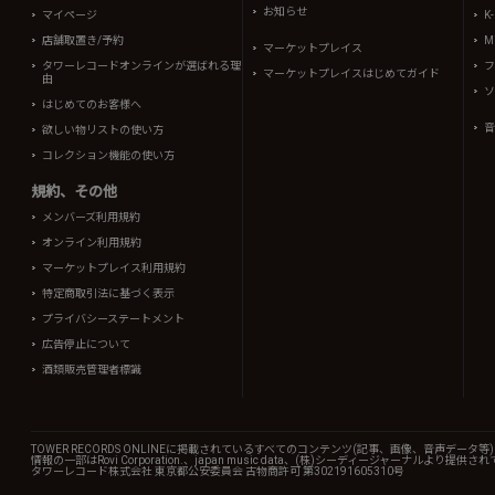
お知らせ
マイページ
K
店舗取置き/予約
Mi
マーケットプレイス
タワーレコードオンラインが選ばれる理
フ
マーケットプレイスはじめてガイド
由
ソ
はじめてのお客様へ
音
欲しい物リストの使い方
コレクション機能の使い方
規約、その他
メンバーズ利用規約
オンライン利用規約
マーケットプレイス利用規約
特定商取引法に基づく表示
プライバシーステートメント
広告停止について
酒類販売管理者標識
TOWER RECORDS ONLINEに掲載されているすべてのコンテンツ(記事、画像、音声デ
情報の一部はRovi Corporation.、japan music data、(株)シーディージャーナルより提供
タワーレコード株式会社 東京都公安委員会 古物商許可 第302191605310号